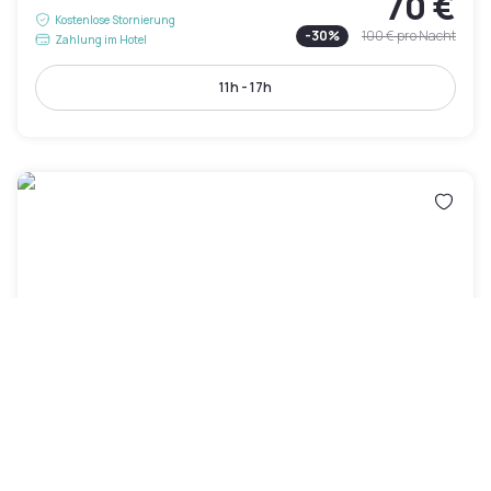
70 €
Kostenlose Stornierung
-
30
%
100 €
pro Nacht
Zahlung im Hotel
11h - 17h
Holiday Inn Mulhouse by IHG
Mulhouse