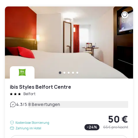
ibis Styles Belfort Centre
Belfort
|
4.3
/5
8 Bewertungen
50 €
Kostenlose Stornierung
-
24
%
65 €
pro Nacht
Zahlung im Hotel