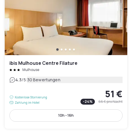
ibis Mulhouse Centre Filature
Mulhouse
|
4.3
/5
30 Bewertungen
51 €
Kostenlose Stornierung
-
24
%
66 €
pro Nacht
Zahlung im Hotel
10h - 16h