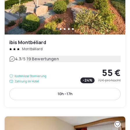
ibis Montbéliard
Montbéliard
|
4.3
/5
19 Bewertungen
55 €
Kostenlose Stornierung
-
24
%
72 €
pro Nacht
Zahlung im Hotel
10h - 17h