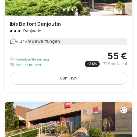
ibis Belfort Danjoutin
Danjoutin
|
4.3
/5
9 Bewertungen
55 €
Kostenlose Stornierung
-
24
%
72 €
pro Nacht
Zahlung im Hotel
09h - 15h