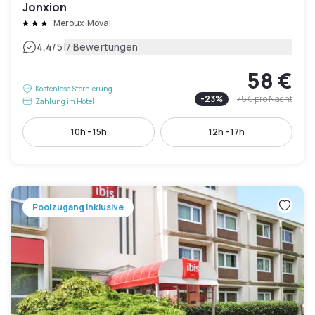
Jonxion
Meroux-Moval
|
4.4
/5
7 Bewertungen
58 €
Kostenlose Stornierung
-
23
%
75 €
pro Nacht
Zahlung im Hotel
10h - 15h
12h - 17h
Poolzugang inklusive