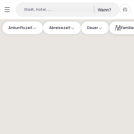
Stadt, Hotel, ...
Wann?
Alle 
Ankunftszeit
Abreisezeit
Dauer
Famili