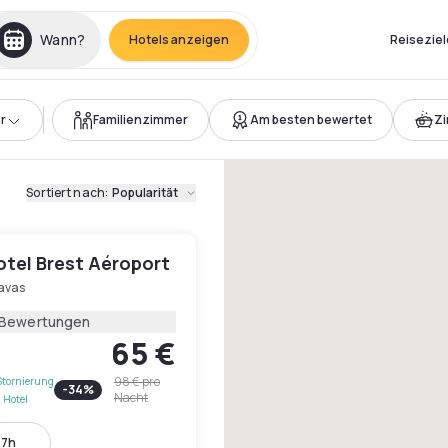
Wann?
Hotels anzeigen
Reiseziel
r
Familienzimmer
Am besten bewertet
Z
Sortiert nach
:
Popularität
otel Brest Aéroport
avas
 Bewertungen
65 €
98 €
pro
Stornierung
-
34
%
Nacht
 Hotel
17h