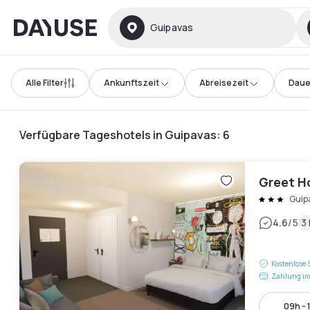
Dayuse
Guipavas
Alle Filter
Ankunftszeit
Abreisezeit
Daue
Verfügbare Tageshotels in Guipavas
:
6
Greet H
Guip
|
4.6
/5
3
Kostenlose 
Zahlung im
09h - 