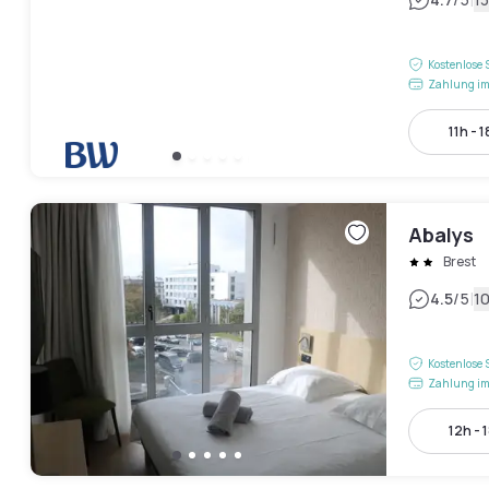
|
Kostenlose 
Zahlung im
11h - 1
Abalys
Brest
|
4.5
/5
1
Kostenlose 
Zahlung im
12h - 