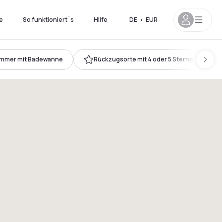
e
So funktioniert´s
Hilfe
DE
•
EUR
immer mit Badewanne
Rückzugsorte mit 4 oder 5 Sternen