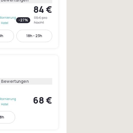
84 €
115 €
pro
Stornierung
-
27
%
Nacht
 Hotel
8h
18h - 23h
0 Bewertungen
68 €
Stornierung
 Hotel
18h