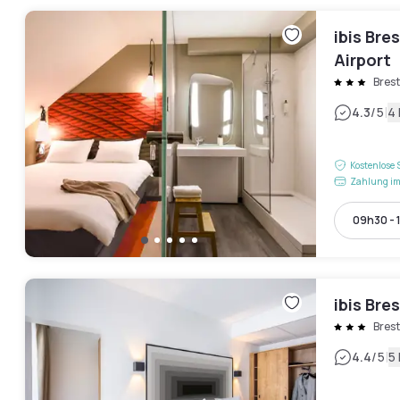
ibis Bre
Airport
Brest
|
4.3
/5
4
Kostenlose 
Zahlung im
09h30 - 
ibis Bre
Brest
|
4.4
/5
5