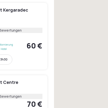
st Kergaradec
 Bewertungen
60 €
Stornierung
 Hotel
13h30
st Centre
 Bewertungen
70 €