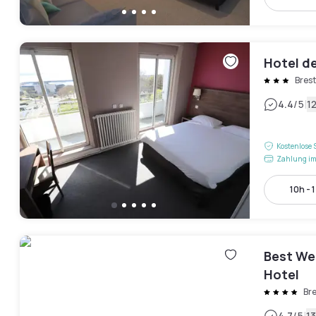
Hotel de
Brest
|
4.4
/5
1
Kostenlose 
Zahlung im
10h - 
Best We
Hotel
Bre
4.7
/5
1