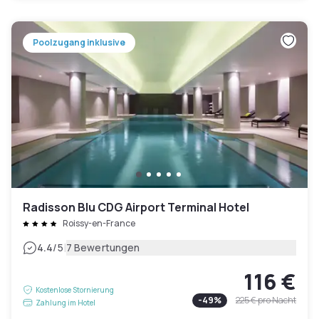
Poolzugang inklusive
Radisson Blu CDG Airport Terminal Hotel
Roissy-en-France
|
4.4
/5
7 Bewertungen
116 €
Kostenlose Stornierung
-
49
%
225 €
pro Nacht
Zahlung im Hotel