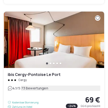
ibis Cergy-Pontoise Le Port
Cergy
|
4.1
/5
73 Bewertungen
69 €
Kostenlose Stornierung
-
24
%
90 €
pro Nacht
Zahlung im Hotel