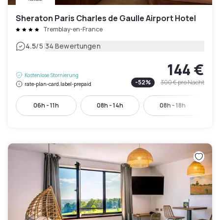
Sheraton Paris Charles de Gaulle Airport Hotel
Tremblay-en-France
|
4.5
/5
34 Bewertungen
144 €
Kostenlose Stornierung
-
52
%
300 €
pro Nacht
rate-plan-card.label-prepaid
06h - 11h
08h - 14h
08h - 18h