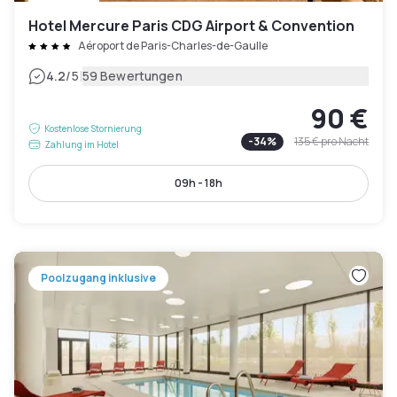
Hotel Mercure Paris CDG Airport & Convention
Aéroport de Paris-Charles-de-Gaulle
|
4.2
/5
59 Bewertungen
90 €
Kostenlose Stornierung
-
34
%
135 €
pro Nacht
Zahlung im Hotel
09h - 18h
Poolzugang inklusive