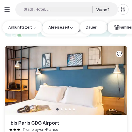
Stadt, Hotel, ...
Wann?
Alle 
Verfügbare Tageshotels in Presles
:
60
Ankunftszeit
Abreisezeit
Dauer
Famili
hotel.cta.view_map
ibis Paris CDG Airport
Tremblay-en-France