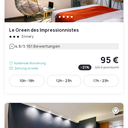
Le Green des Impressionnistes
Ennery
|
4.6
/5
161 Bewertungen
95 €
Kostenlose Stornierung
-
21
%
120 €
pro Nacht
Zahlung im Hotel
10h - 18h
12h - 23h
17h - 23h