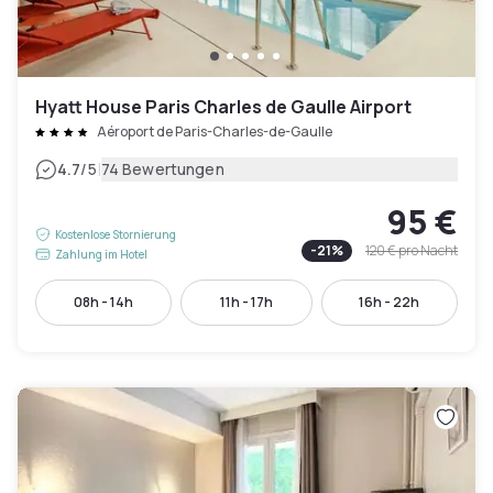
Hyatt House Paris Charles de Gaulle Airport
Aéroport de Paris-Charles-de-Gaulle
|
4.7
/5
74 Bewertungen
95 €
Kostenlose Stornierung
-
21
%
120 €
pro Nacht
Zahlung im Hotel
08h - 14h
11h - 17h
16h - 22h