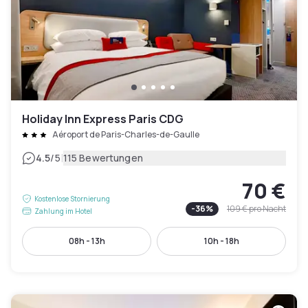
Holiday Inn Express Paris CDG
Aéroport de Paris-Charles-de-Gaulle
|
4.5
/5
115 Bewertungen
70 €
Kostenlose Stornierung
-
36
%
109 €
pro Nacht
Zahlung im Hotel
08h - 13h
10h - 18h