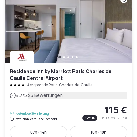
Residence Inn by Marriott Paris Charles de
Gaulle Central Airport
Aéroport de Paris-Charles-de-Gaulle
|
4.7
/5
26 Bewertungen
115 €
Kostenlose Stornierung
-
29
%
160 €
pro Nacht
rate-plan-card.label-prepaid
07h - 14h
10h - 18h