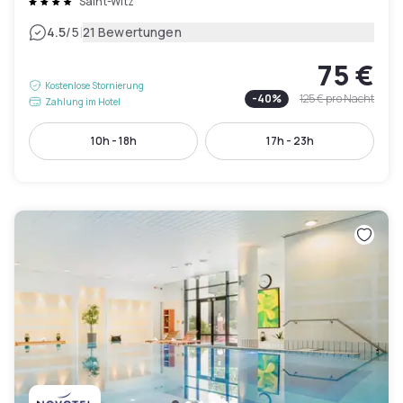
Saint-Witz
|
4.5
/5
21 Bewertungen
75 €
Kostenlose Stornierung
-
40
%
125 €
pro Nacht
Zahlung im Hotel
10h - 18h
17h - 23h