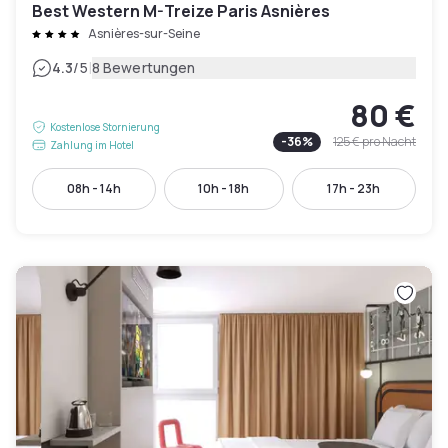
Best Western M-Treize Paris Asnières
Asnières-sur-Seine
|
4.3
/5
8 Bewertungen
80 €
Kostenlose Stornierung
-
36
%
125 €
pro Nacht
Zahlung im Hotel
08h - 14h
10h - 18h
17h - 23h