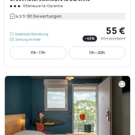
Villeneuve-la-Garenne
|
4.1
/5
181 Bewertungen
55 €
Kostenlose Stornierung
-
45
%
99 €
pro Nacht
Zahlung im Hotel
11h - 17h
11h - 20h