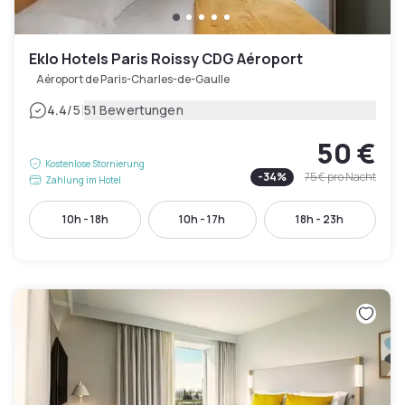
Eklo Hotels Paris Roissy CDG Aéroport
Aéroport de Paris-Charles-de-Gaulle
|
4.4
/5
51 Bewertungen
50 €
Kostenlose Stornierung
-
34
%
75 €
pro Nacht
Zahlung im Hotel
10h - 18h
10h - 17h
18h - 23h