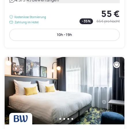
|
55 €
Kostenlose Stornierung
-
35
%
85 €
pro Nacht
Zahlung im Hotel
10h - 19h