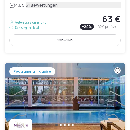
|
4.1
/5
61 Bewertungen
63 €
Kostenlose Stornierung
-
24
%
82 €
pro Nacht
Zahlung im Hotel
10h - 16h
Poolzugang inklusive