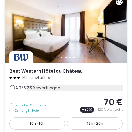
Best Western Hôtel du Château
Maisons-Laffitte
|
4.7
/5
33 Bewertungen
70 €
Kostenlose Stornierung
-
42
%
120 €
pro Nacht
Zahlung im Hotel
10h - 18h
12h - 20h