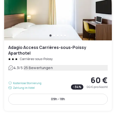
Adagio Access Carrières-sous-Poissy
Aparthotel
Carrières-sous-Poissy
|
4.3
/5
25 Bewertungen
60 €
Kostenlose Stornierung
-
34
%
90 €
pro Nacht
Zahlung im Hotel
09h - 18h