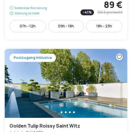
89 €
Kostenlose Stornierung
-
41
%
150 €
pro Nacht
Zahlung im Hotel
07h - 12h
09h - 18h
18h - 23h
Poolzugang inklusive
Golden Tulip Roissy Saint Witz