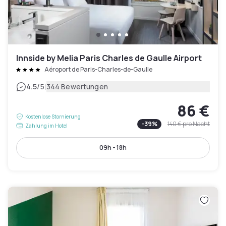
Innside by Melia Paris Charles de Gaulle Airport
Aéroport de Paris-Charles-de-Gaulle
|
4.5
/5
344 Bewertungen
86 €
Kostenlose Stornierung
-
39
%
140 €
pro Nacht
Zahlung im Hotel
09h - 18h