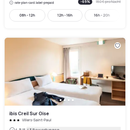
-
69
%
180 €
pro Nacht
rate-plan-card.label-prepaid
08h - 12h
12h - 16h
16h - 20h
1
ibis Creil Sur Oise
Villers-Saint-Paul
4.3
/5
43 Bewertungen