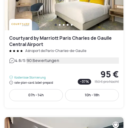
Courtyard by Marriott Paris Charles de Gaulle
Central Airport
Aéroport de Paris-Charles-de-Gaulle
|
4.6
/5
90 Bewertungen
95 €
Kostenlose Stornierung
-
37
%
150 €
pro Nacht
rate-plan-card.label-prepaid
07h - 14h
10h - 18h