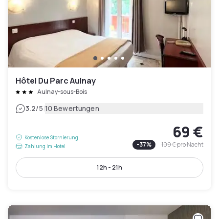
Hôtel Du Parc Aulnay
Aulnay-sous-Bois
|
3.2
/5
10 Bewertungen
69 €
Kostenlose Stornierung
-
37
%
109 €
pro Nacht
Zahlung im Hotel
12h - 21h