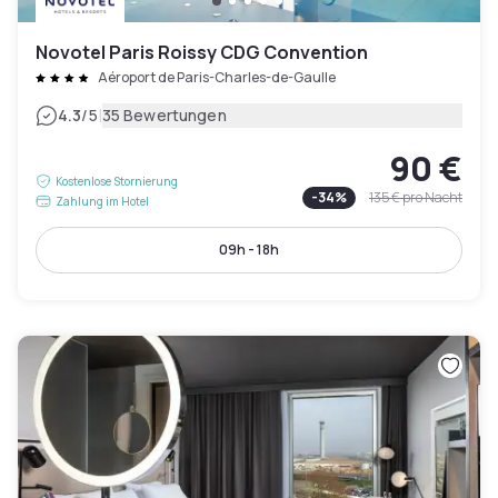
Novotel Paris Roissy CDG Convention
Aéroport de Paris-Charles-de-Gaulle
|
4.3
/5
35 Bewertungen
90 €
Kostenlose Stornierung
-
34
%
135 €
pro Nacht
Zahlung im Hotel
09h - 18h