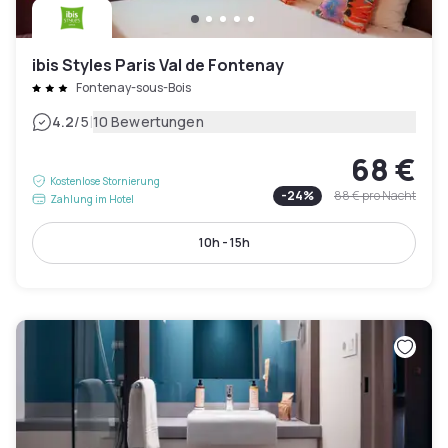
ibis Styles Paris Val de Fontenay
Fontenay-sous-Bois
|
4.2
/5
10 Bewertungen
68 €
Kostenlose Stornierung
-
24
%
88 €
pro Nacht
Zahlung im Hotel
10h - 15h