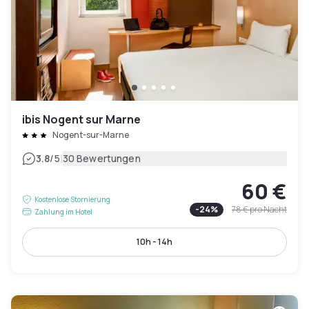
ibis Nogent sur Marne
Nogent-sur-Marne
|
3.8
/5
30 Bewertungen
60 €
Kostenlose Stornierung
-
24
%
78 €
pro Nacht
Zahlung im Hotel
10h - 14h