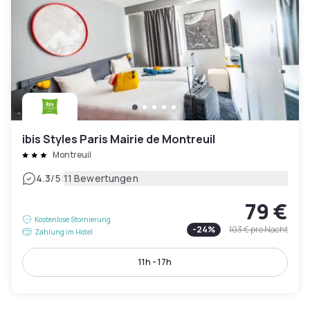
ibis Styles Paris Mairie de Montreuil
Montreuil
|
4.3
/5
11 Bewertungen
79 €
Kostenlose Stornierung
-
24
%
103 €
pro Nacht
Zahlung im Hotel
11h - 17h