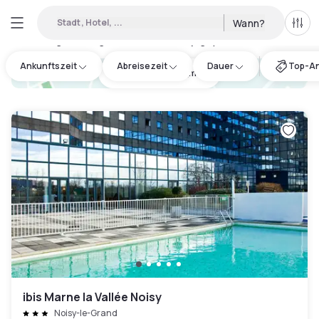
Stadt, Hotel, ...
Wann?
Alle 
Verfügbare Tageshotels in Champigny-sur-Marne
:
12
Ankunftszeit
Abreisezeit
Dauer
Top-A
hotel.cta.view_map
ibis Marne la Vallée Noisy
Noisy-le-Grand