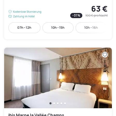
63 €
Kostenlose Stornierung
-
37
%
100 €
pro Nacht
Zahlung im Hotel
07h - 12h
10h - 15h
10h - 16h
ibis Marne la Vallée Champs