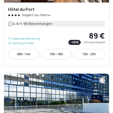
Hôtel du Port
Nogent-sur-Marne
|
4.6
/5
96 Bewertungen
89 €
Kostenlose Stornierung
-
48
%
170 €
pro Nacht
Zahlung im Hotel
08h - 14h
10h - 16h
12h - 21h