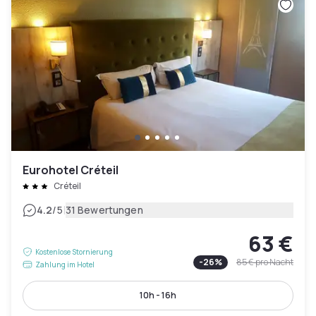
Eurohotel Créteil
Créteil
|
4.2
/5
31 Bewertungen
63 €
Kostenlose Stornierung
-
26
%
85 €
pro Nacht
Zahlung im Hotel
10h - 16h