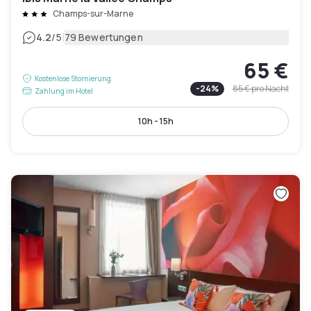
Champs-sur-Marne
|
4.2
/5
79 Bewertungen
65 €
Kostenlose Stornierung
-
24
%
85 €
pro Nacht
Zahlung im Hotel
10h - 15h