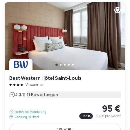
Best Western Hôtel Saint-Louis
Vincennes
|
4.3
/5
11 Bewertungen
95 €
Kostenlose Stornierung
-
55
%
210 €
pro Nacht
Zahlung im Hotel
10h - 16h