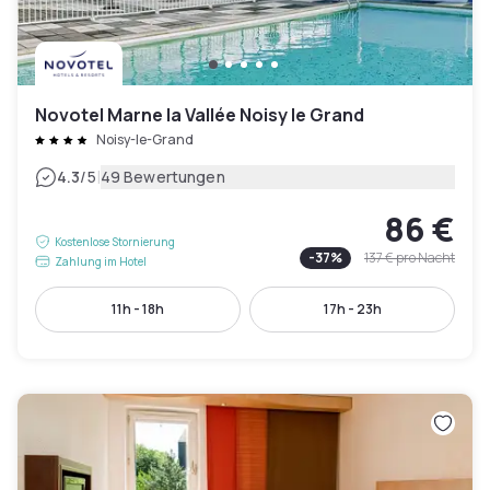
Novotel Marne la Vallée Noisy le Grand
Noisy-le-Grand
|
4.3
/5
49 Bewertungen
86 €
Kostenlose Stornierung
-
37
%
137 €
pro Nacht
Zahlung im Hotel
11h - 18h
17h - 23h