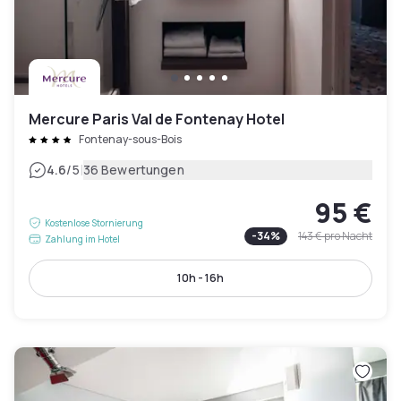
Mercure Paris Val de Fontenay Hotel
Fontenay-sous-Bois
|
4.6
/5
36 Bewertungen
95 €
Kostenlose Stornierung
-
34
%
143 €
pro Nacht
Zahlung im Hotel
10h - 16h