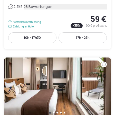
|
4.3
/5
28 Bewertungen
59 €
Kostenlose Stornierung
-
35
%
90 €
pro Nacht
Zahlung im Hotel
10h - 17h30
17h - 23h