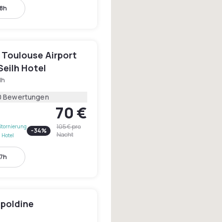
18h
 Toulouse Airport
Seilh Hotel
lh
0 Bewertungen
70 €
105 €
pro
Stornierung
-
34
%
Nacht
 Hotel
17h
opoldine