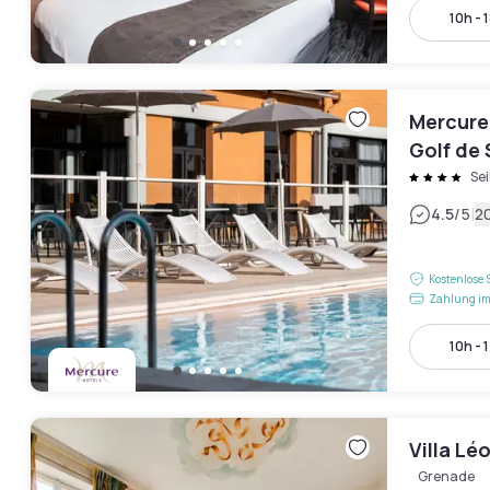
10h - 
Mercure
Golf de 
Sei
|
4.5
/5
2
Kostenlose 
Zahlung im
10h - 
Villa Lé
Grenade