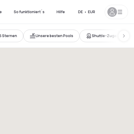
e
So funktioniert´s
Hilfe
DE
•
EUR
5 Sternen
Unsere besten Pools
Shuttle-Zugang