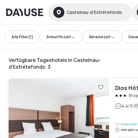
Dayuse
Castelnau-d'Estrétefonds
Alle Filter
Ankunftszeit
Abreisezeit
Daue
Verfügbare Tageshotels in Castelnau-
d'Estrétefonds
:
3
Dios Hô
Brug
|
4.4
/5
1
Kostenlose 
rate-plan-c