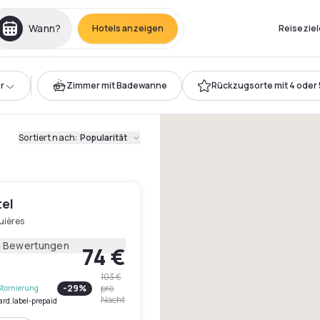
Wann?
Hotels anzeigen
Reiseziel
r
Zimmer mit Badewanne
Rückzugsorte mit 4 oder 
Sortiert nach
:
Popularität
tel
uières
7 Bewertungen
74 €
103 €
-
29
%
pro
Stornierung
Nacht
ard.label-prepaid