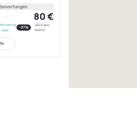
 Bewertungen
80 €
126 €
pro
Stornierung
-
37
%
Nacht
 Hotel
17h