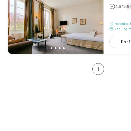
|
4.8
/5
9
Kostenlose 
Zahlung im
11h - 
1