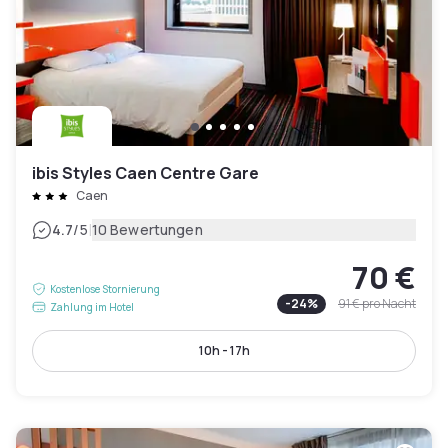
ibis Styles Caen Centre Gare
Caen
|
4.7
/5
10 Bewertungen
70 €
Kostenlose Stornierung
-
24
%
91 €
pro Nacht
Zahlung im Hotel
10h - 17h