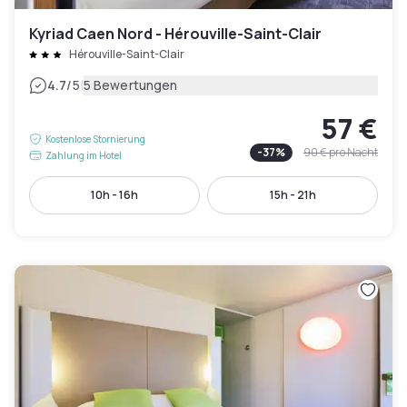
Kyriad Caen Nord - Hérouville-Saint-Clair
Hérouville-Saint-Clair
|
4.7
/5
5 Bewertungen
57 €
Kostenlose Stornierung
-
37
%
90 €
pro Nacht
Zahlung im Hotel
10h - 16h
15h - 21h