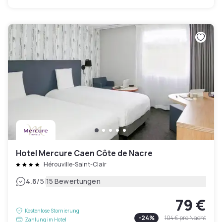
Hotel Mercure Caen Côte de Nacre
Hérouville-Saint-Clair
|
4.6
/5
15 Bewertungen
79 €
Kostenlose Stornierung
-
24
%
104 €
pro Nacht
Zahlung im Hotel