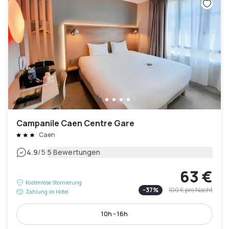
Campanile Caen Centre Gare
Caen
|
4.9
/5
5 Bewertungen
63 €
Kostenlose Stornierung
-
37
%
100 €
pro Nacht
Zahlung im Hotel
10h - 16h