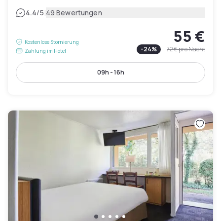
|
4.4
/5
49 Bewertungen
55 €
Kostenlose Stornierung
-
24
%
72 €
pro Nacht
Zahlung im Hotel
09h - 16h