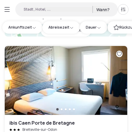
Stadt, Hotel, ...
Wann?
Alle 
Verfügbare Tageshotels in Caen
:
8
Ankunftszeit
Abreisezeit
Dauer
Rückzu
hotel.cta.view_map
ibis Caen Porte de Bretagne
Bretteville-sur-Odon