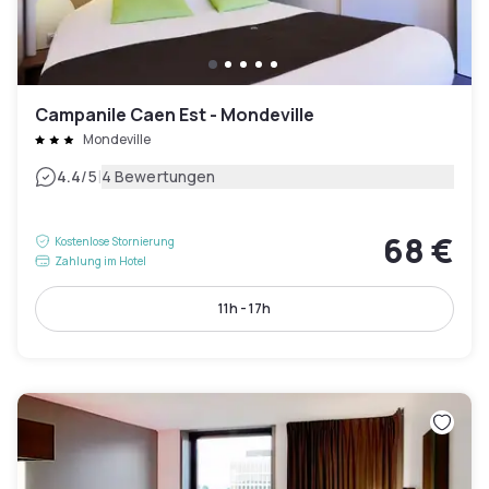
Campanile Caen Est - Mondeville
Mondeville
|
4.4
/5
4 Bewertungen
68 €
Kostenlose Stornierung
Zahlung im Hotel
11h - 17h