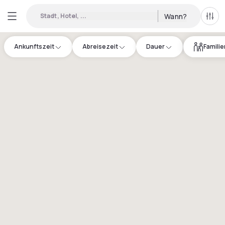
Stadt, Hotel, ...
Wann?
Alle 
Ankunftszeit
Abreisezeit
Dauer
Famili