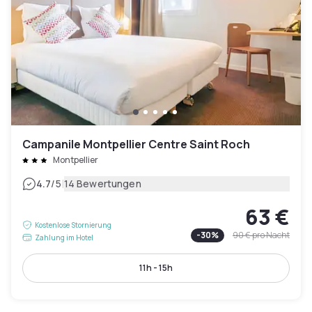
Campanile Montpellier Centre Saint Roch
Montpellier
|
4.7
/5
14 Bewertungen
63 €
Kostenlose Stornierung
-
30
%
90 €
pro Nacht
Zahlung im Hotel
11h - 15h