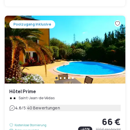
Poolzugang inklusive
Hôtel Prime
Saint-Jean-de-Védas
|
4.6
/5
40 Bewertungen
66 €
Kostenlose Stornierung
-
40
%
109 €
pro Nacht