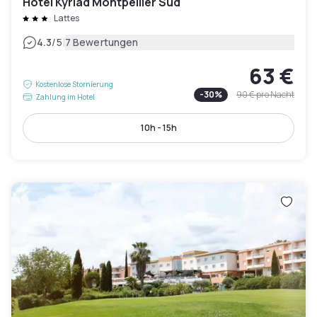
Hôtel Kyriad Montpellier Sud
Lattes
|
4.3
/5
7 Bewertungen
63 €
Kostenlose Stornierung
-
30
%
90 €
pro Nacht
Zahlung im Hotel
10h - 15h