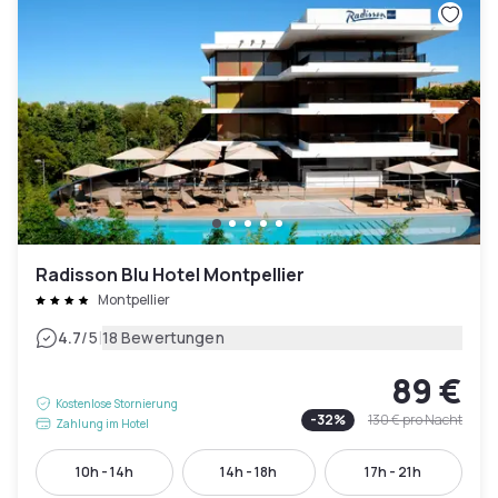
Radisson Blu Hotel Montpellier
Montpellier
|
4.7
/5
18 Bewertungen
89 €
Kostenlose Stornierung
-
32
%
130 €
pro Nacht
Zahlung im Hotel
10h - 14h
14h - 18h
17h - 21h