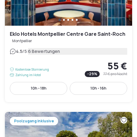
Eklo Hotels Montpellier Centre Gare Saint-Roch
Montpellier
|
4.5
/5
6 Bewertungen
55 €
Kostenlose Stornierung
-
29
%
77 €
pro Nacht
Zahlung im Hotel
10h - 18h
10h - 16h
Poolzugang inklusive