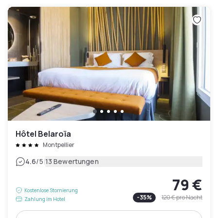
Hôtel Belaroïa
Montpellier
|
4.6
/5
13 Bewertungen
79 €
Kostenlose Stornierung
-
35
%
120 €
pro Nacht
Zahlung im Hotel