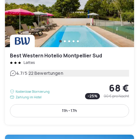
Best Western Hotelio Montpellier Sud
Lattes
|
4.7
/5
22 Bewertungen
68 €
Kostenlose Stornierung
-
25
%
90 €
pro Nacht
Zahlung im Hotel
11h - 17h