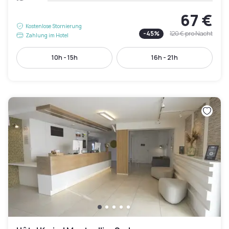
67 €
Kostenlose Stornierung
-
45
%
120 €
pro Nacht
Zahlung im Hotel
10h - 15h
16h - 21h