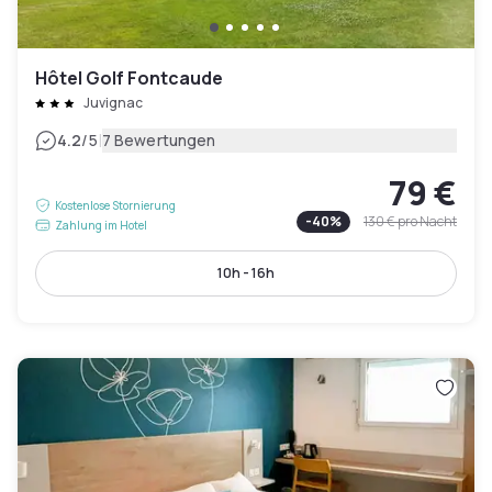
Hôtel Golf Fontcaude
Juvignac
|
4.2
/5
7 Bewertungen
79 €
Kostenlose Stornierung
-
40
%
130 €
pro Nacht
Zahlung im Hotel
10h - 16h