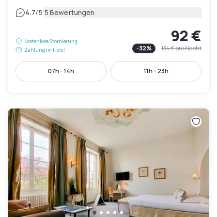
|
4.7
/5
5 Bewertungen
92 €
Kostenlose Stornierung
-
32
%
134 €
pro Nacht
Zahlung im Hotel
07h - 14h
11h - 23h