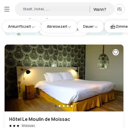
Stadt, Hotel, ...
Wann?
Alle 
Verfügbare Tageshotels in Tarn-et-Garonne
:
2
Ankunftszeit
Abreisezeit
Dauer
Zimmer
hotel.cta.view_map
Hôtel Le Moulin de Moissac
Moissac