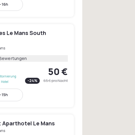
- 16h
les Le Mans South
ans
 Bewertungen
50 €
Stornierung
-
24
%
65 €
pro Nacht
 Hotel
- 15h
 Aparthotel Le Mans
ans