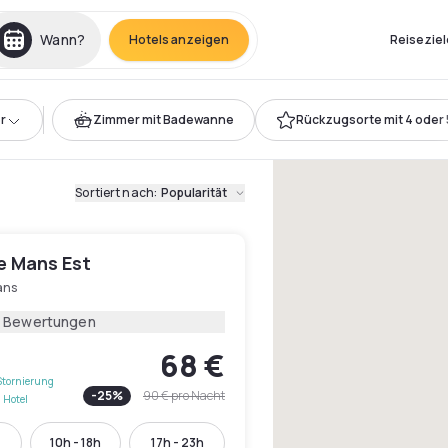
Wann?
Hotels anzeigen
Reiseziel
r
Zimmer mit Badewanne
Rückzugsorte mit 4 oder 
Sortiert nach
:
Popularität
e Mans Est
ans
3 Bewertungen
68 €
Stornierung
-
25
%
90 €
pro Nacht
 Hotel
h
10h - 18h
17h - 23h