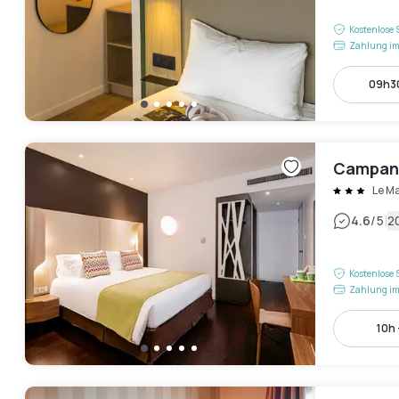
Kostenlose 
Zahlung im
09h30
Campani
Le M
|
4.6
/5
2
Kostenlose 
Zahlung im
10h 