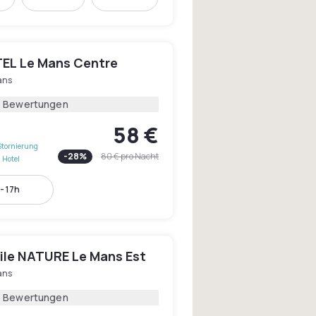
EL Le Mans Centre
ans
3 Bewertungen
58 €
Stornierung
-
28
%
80 €
pro Nacht
 Hotel
- 17h
le NATURE Le Mans Est
ans
5 Bewertungen