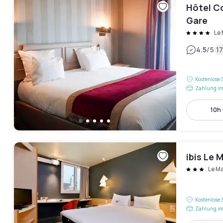
Hôtel C
Gare
Le
|
4.5
/5
1
Kostenlose 
Zahlung im
10h 
ibis Le 
Le M
Kostenlose 
Zahlung im