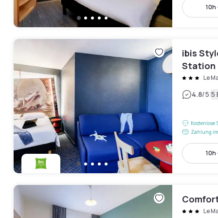
10h 
ibis Sty
Station
Le M
|
4.8
/5
5
Kostenlose 
Zahlung im
10h 
Comfort
Le M