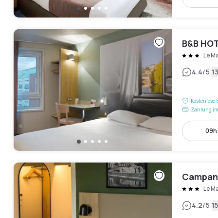
B&B HOT
Le M
|
4.4
/5
1
Kostenlose 
Zahlung im
09h 
Campani
Le M
|
4.2
/5
1