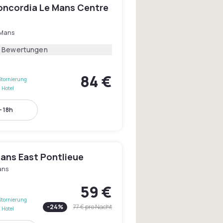
oncordia Le Mans Centre
 Mans
7 Bewertungen
84 €
Stornierung
 Hotel
- 18h
Mans East Pontlieue
ans
59 €
Stornierung
-
24
%
77 €
pro Nacht
 Hotel