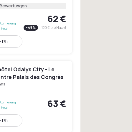
 Bewertungen
62 €
Stornierung
-
49
%
120 €
pro Nacht
 Hotel
- 17h
ôtel Odalys City - Le
ntre Palais des Congrès
ans
63 €
Stornierung
 Hotel
- 17h