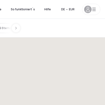
e
So funktioniert´s
Hilfe
DE
•
EUR
5 Sternen