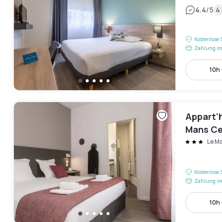
|
4.4
/5
4
Kostenlose 
Zahlung im
10h 
Appart'h
Mans Ce
Le M
Kostenlose 
Zahlung im
10h 