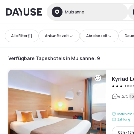
Dayuse
Mulsanne
Alle Filter
Ankunftszeit
Abreisezeit
Daue
Verfügbare Tageshotels in Mulsanne
:
9
Kyriad L
Le M
|
4.5
/5
1
Kostenlose 
Zahlung im
08h - 13