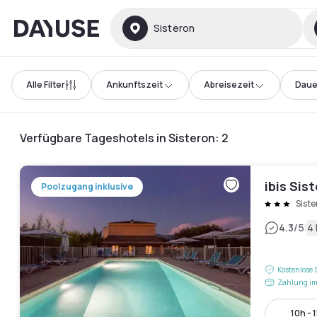
Dayuse
Sisteron
Alle Filter
Ankunftszeit
Abreisezeit
Daue
Verfügbare Tageshotels in Sisteron
:
2
ibis Sis
Poolzugang inklusive
Siste
|
4.3
/5
4
Kostenlose 
Zahlung im
10h - 