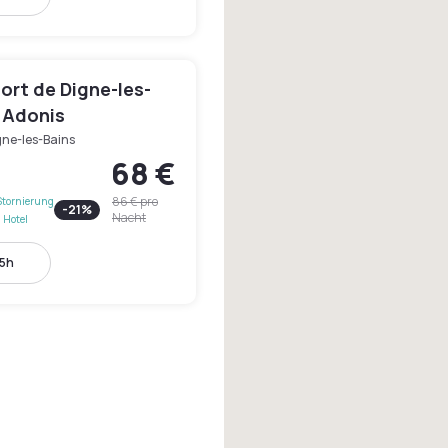
ort de Digne-les-
y Adonis
gne-les-Bains
68 €
86 €
pro
Stornierung
-
21
%
Nacht
 Hotel
15h