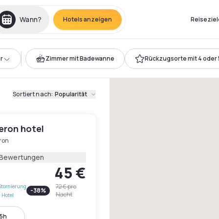
Wann?
Hotels anzeigen
Reiseziel
r
Zimmer mit Badewanne
Rückzugsorte mit 4 oder 
Sortiert nach
:
Popularität
teron hotel
ron
 Bewertungen
45 €
72 €
pro
Stornierung
-
38
%
Nacht
 Hotel
15h