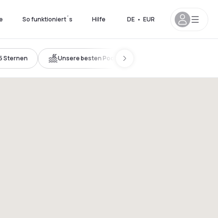
e
So funktioniert´s
Hilfe
DE
•
EUR
5 Sternen
Unsere besten Pools