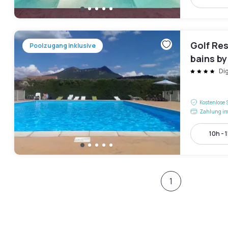
Golf Res
Poolzugang inklusive
bains b
Di
Kostenlose 
Zahlung im
10h - 
1