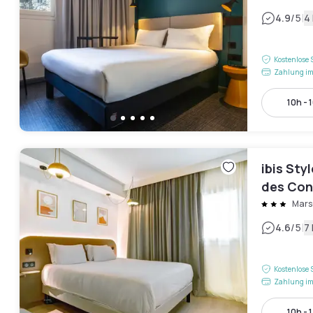
|
4.9
/5
4
Kostenlose 
Zahlung im
10h - 
ibis Sty
des Con
Mars
|
4.6
/5
7
Kostenlose 
Zahlung im
10h - 