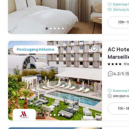
Kostenlose 
Zahlung im
10h - 
AC Hotel
Poolzugang inklusive
Marseil
Ma
|
4.2
/5
1
Kostenlose 
rate-plan-c
11h - 