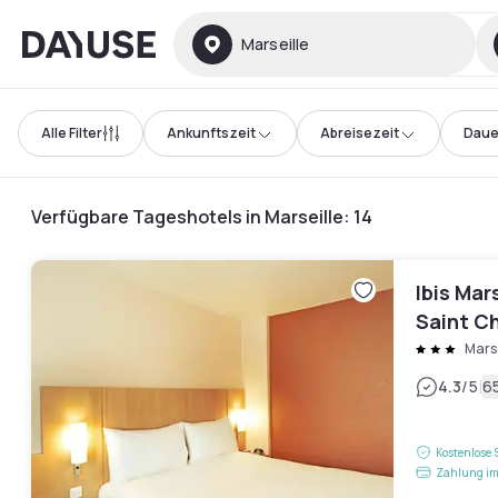
Dayuse
Marseille
Alle Filter
Ankunftszeit
Abreisezeit
Daue
Verfügbare Tageshotels in Marseille
:
14
Ibis Mar
Saint C
Marse
|
4.3
/5
6
Kostenlose 
Zahlung im