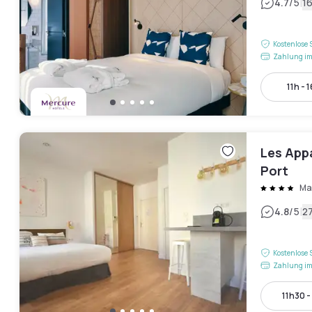
|
4.7
/5
1
Kostenlose 
Zahlung im
11h - 
Les App
Port
Mar
|
4.8
/5
2
Kostenlose 
Zahlung im
11h30 -