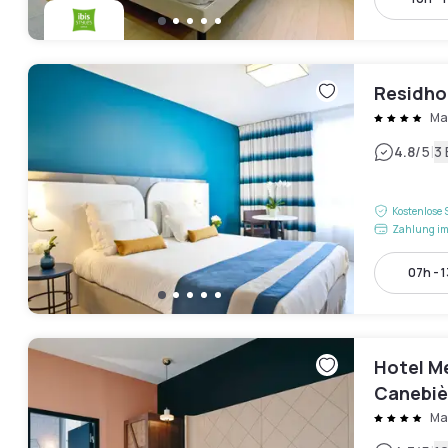
Residho
Ma
|
4.8
/5
3
Kostenlose 
Zahlung im
07h - 
Hotel Me
Canebiè
Mar