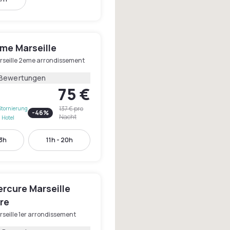
me Marseille
rseille 2eme arrondissement
 Bewertungen
75 €
137 €
pro
Stornierung
-
46
%
Nacht
 Hotel
13h
11h - 20h
rcure Marseille
re
seille 1er arrondissement