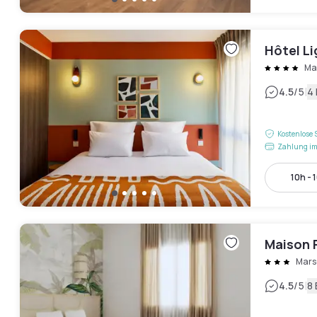
Hôtel L
Ma
|
4.5
/5
4
Kostenlose 
Zahlung im
10h - 
Maison P
Mars
|
4.5
/5
8