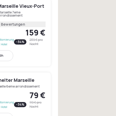
Marseille Vieux-Port
arseille 7eme
rrondissement
0 Bewertungen
159 €
239 €
pro
Stornierung
-
34
%
Nacht
 Hotel
16h
elter Marseille
eille 6eme arrondissement
79 €
119 €
pro
Stornierung
-
34
%
Nacht
 Hotel