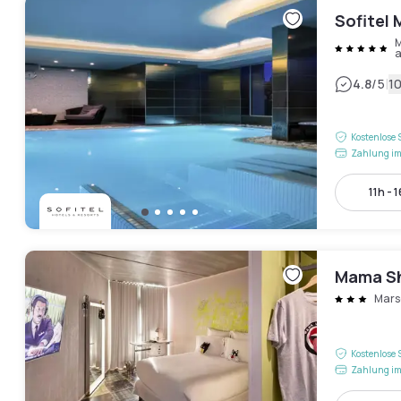
Sofitel 
M
a
|
4.8
/5
1
Kostenlose 
Zahlung im
11h - 
Mama Sh
Mars
Kostenlose 
Zahlung im