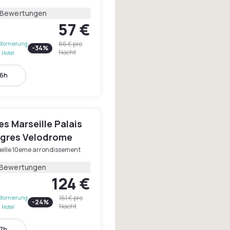
 Bewertungen
57 €
86 €
pro
Stornierung
-
34
%
Nacht
 Hotel
16h
les Marseille Palais
gres Velodrome
eille 10eme arrondissement
 Bewertungen
124 €
161 €
pro
Stornierung
-
24
%
Nacht
 Hotel
17h