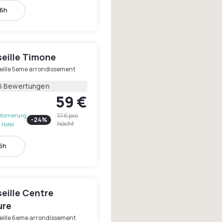
16h
seille Timone
eille 5eme arrondissement
6 Bewertungen
59 €
77 €
pro
Stornierung
-
24
%
Nacht
 Hotel
16h
seille Centre
ure
eille 6eme arrondissement