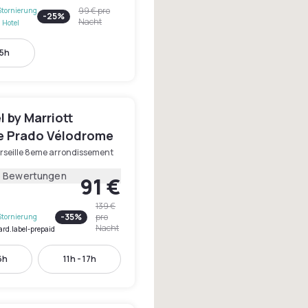
99 €
pro
Stornierung
-
25
%
Nacht
 Hotel
15h
 by Marriott
le Prado Vélodrome
rseille 8eme arrondissement
5 Bewertungen
91 €
139 €
-
35
%
pro
Stornierung
Nacht
ard.label-prepaid
16h
11h - 17h