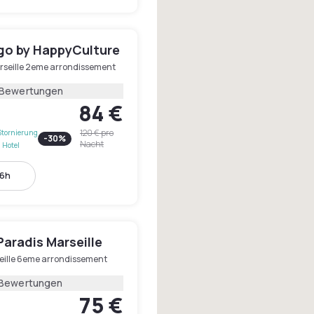
igo by HappyCulture
rseille 2eme arrondissement
 Bewertungen
84 €
120 €
pro
Stornierung
-
30
%
Nacht
 Hotel
16h
aradis Marseille
eille 6eme arrondissement
 Bewertungen
75 €