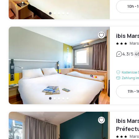
10h - 
ibis Mar
Mars
|
4.3
/5
4
Kostenlose 
Zahlung im
11h - 
Ibis Mar
Préfect
Mars