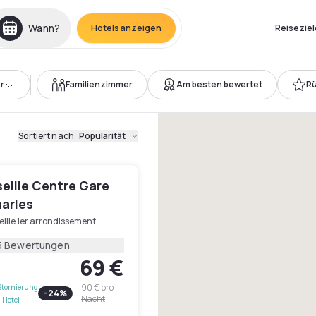
Wann?
Hotels anzeigen
Reiseziel
r
Familienzimmer
Am besten bewertet
Rü
Sortiert nach
:
Popularität
seille Centre Gare
harles
ille 1er arrondissement
5 Bewertungen
69 €
90 €
pro
Stornierung
-
24
%
Nacht
 Hotel