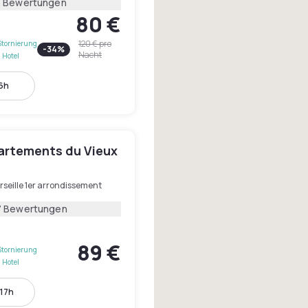
6 Bewertungen
80 €
120 €
pro
Stornierung
-
34
%
Nacht
 Hotel
16h
artements du Vieux
seille 1er arrondissement
7 Bewertungen
89 €
Stornierung
 Hotel
 17h