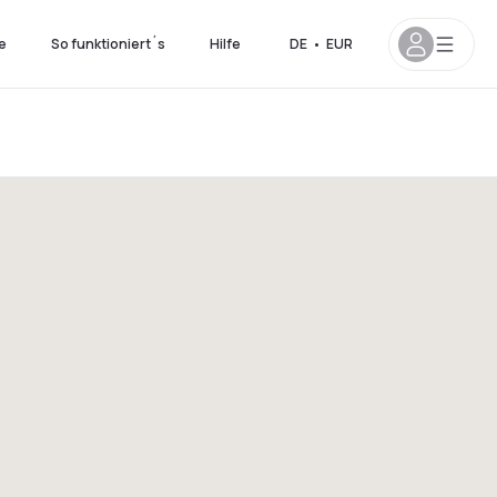
e
So funktioniert´s
Hilfe
DE
•
EUR