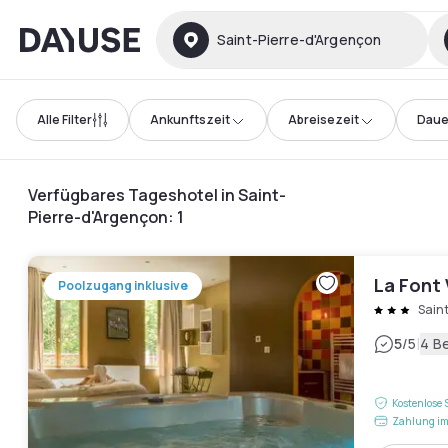
Dayuse
Saint-Pierre-d'Argençon
Alle Filter
Ankunftszeit
Abreisezeit
Daue
Verfügbares Tageshotel in Saint-
Pierre-d'Argençon
:
1
La Font
Poolzugang inklusive
Sain
|
5
/5
4 B
Kostenlose 
Zahlung im