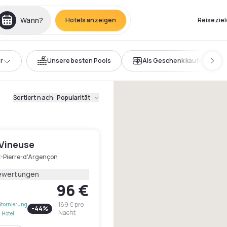
Wann?
Hotels anzeigen
Reiseziel
r
Unsere besten Pools
Als Geschenk kaufen
Sortiert nach
:
Popularität
 Vineuse
t-Pierre-d'Argençon
ewertungen
96 €
169 €
pro
Stornierung
-
44
%
Nacht
 Hotel