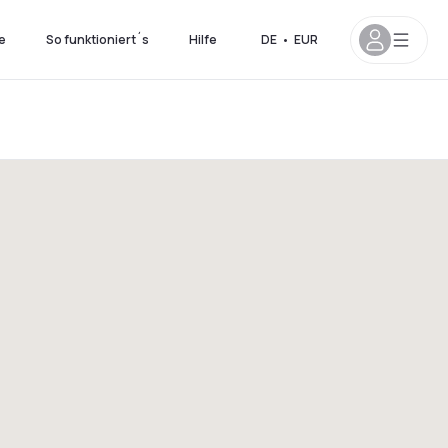
e
So funktioniert´s
Hilfe
DE
•
EUR