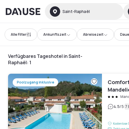
Dayuse
Saint-Raphaël
Alle Filter
Ankunftszeit
Abreisezeit
Daue
Verfügbares Tageshotel in Saint-
Raphaël
:
1
Comfort
Poolzugang inklusive
Mandeli
Village
Mand
|
4.5
/5
7
Kostenlose 
Zahlung im