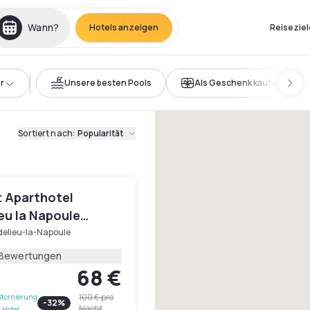
Wann?
Hotels anzeigen
Reiseziel
r
Unsere besten Pools
Als Geschenk kaufen
Sortiert nach
:
Popularität
 Aparthotel
eu la Napoule
elieu-la-Napoule
 Bewertungen
68 €
100 €
pro
Stornierung
-
32
%
Nacht
 Hotel