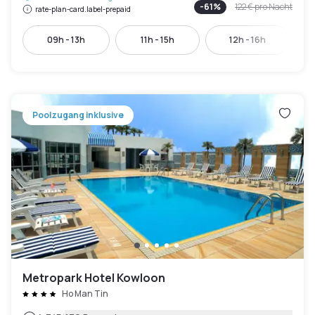
-
61
%
122 €
pro Nacht
rate-plan-card.label-prepaid
09h - 13h
11h - 15h
12h - 16h
Poolzugang inklusive
Metropark Hotel Kowloon
Ho Man Tin