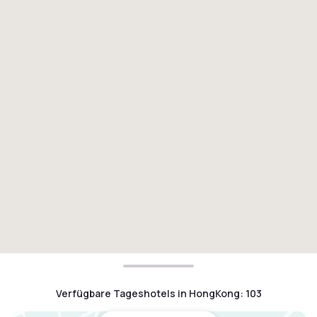
Verfügbare Tageshotels in HongKong
:
103