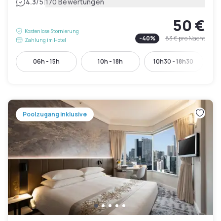
|
4.3
/5
170 Bewertungen
50 €
Kostenlose Stornierung
-
40
%
83 €
pro Nacht
Zahlung im Hotel
06h - 15h
10h - 18h
10h30 - 18h30
1
Poolzugang inklusive