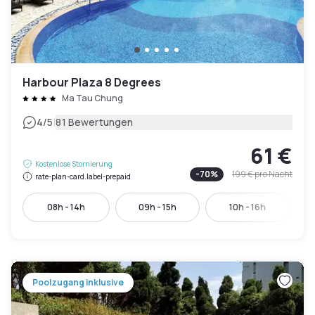
Harbour Plaza 8 Degrees
Ma Tau Chung
|
4
/5
81 Bewertungen
61 €
Kostenlose Stornierung
-
70
%
199 €
pro Nacht
rate-plan-card.label-prepaid
08h - 14h
09h - 15h
10h - 16h
Poolzugang inklusive