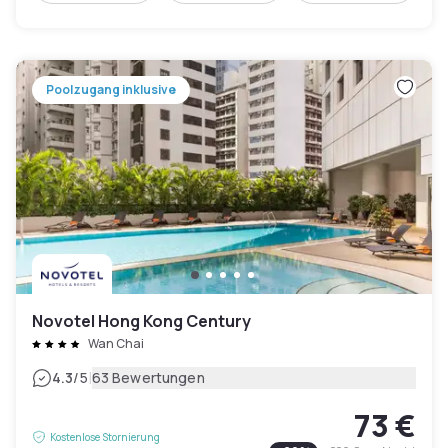
Poolzugang inklusive
Novotel Hong Kong Century
Wan Chai
|
4.3
/5
63 Bewertungen
73 €
Kostenlose Stornierung