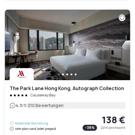
The Park Lane Hong Kong, Autograph Collection
Causeway Bay
|
4.3
/5
210 Bewertungen
138 €
Kostenlose Stornierung
-
38
%
221 €
pro Nacht
rate-plan-card.label-prepaid