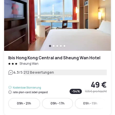
Ibis Hong Kong Central and Sheung Wan Hotel
Sheung Wan
|
4.3
/5
212 Bewertungen
49 €
Kostenlose Stornierung
-
54
%
105 €
pro Nacht
rate-plan-card.label-prepaid
09h - 21h
09h - 17h
09h - 19h