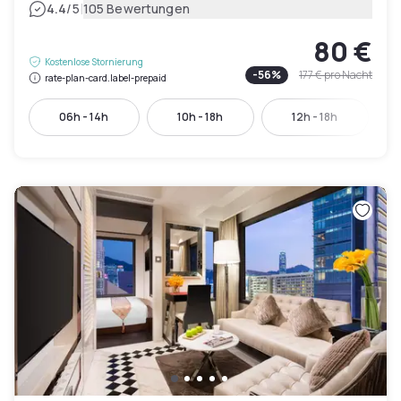
|
4.4
/5
105 Bewertungen
80 €
Kostenlose Stornierung
-
56
%
177 €
pro Nacht
rate-plan-card.label-prepaid
06h - 14h
10h - 18h
12h - 18h