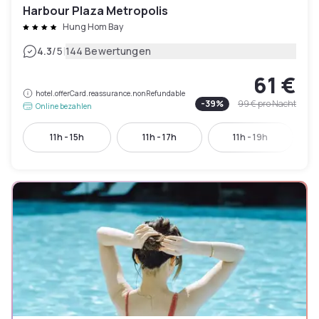
Harbour Plaza Metropolis
Hung Hom Bay
|
4.3
/5
144 Bewertungen
61 €
hotel.offerCard.reassurance.nonRefundable
-
39
%
99 €
pro Nacht
Online bezahlen
11h - 15h
11h - 17h
11h - 19h