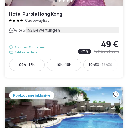
Hotel Purple Hong Kong
Causeway Bay
|
4.3
/5
152 Bewertungen
49 €
Kostenlose Stornierung
-
71
%
166 €
pro Nacht
Zahlung im Hotel
09h - 17h
10h - 16h
10h30 - 14h30
Poolzugang inklusive