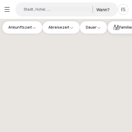
Stadt, Hotel, ...
Wann?
Alle 
Ankunftszeit
Abreisezeit
Dauer
Famili