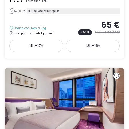
Tsim Sha Tsui
|
4.6
/5
20 Bewertungen
65 €
Kostenlose Stornierung
-
74
%
243 €
pro Nacht
rate-plan-card.label-prepaid
11h - 17h
12h - 18h