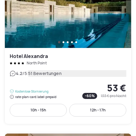
Hotel Alexandra
North Point
|
4.2
/5
51 Bewertungen
53 €
Kostenlose Stornierung
-
60
%
133 €
pro Nacht
rate-plan-card.label-prepaid
10h - 15h
12h - 17h