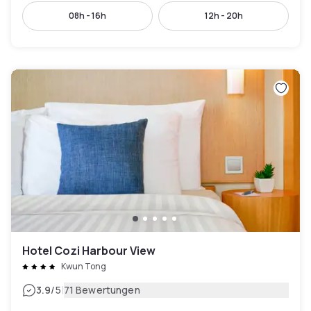
08h - 16h
12h - 20h
Hotel Cozi Harbour View
Kwun Tong
|
3.9
/5
71 Bewertungen