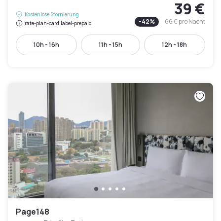
39 €
Kostenlose Stornierung
-
42
%
66 €
pro Nacht
rate-plan-card.label-prepaid
10h - 16h
11h - 15h
12h - 18h
Page148