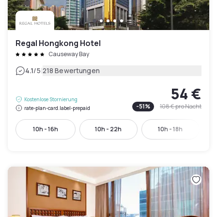
Regal Hongkong Hotel
Causeway Bay
|
4.1
/5
218 Bewertungen
54 €
Kostenlose Stornierung
-
51
%
108 €
pro Nacht
rate-plan-card.label-prepaid
10h - 16h
10h - 22h
10h - 18h