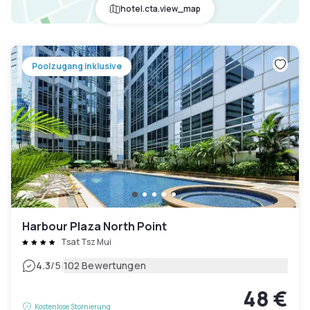
hotel.cta.view_map
Poolzugang inklusive
Harbour Plaza North Point
Tsat Tsz Mui
|
4.3
/5
102 Bewertungen
48 €
Kostenlose Stornierung