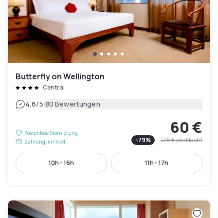
Butterfly on Wellington
Central
|
4.6
/5
80 Bewertungen
60 €
Kostenlose Stornierung
-
79
%
276 €
pro Nacht
Zahlung im Hotel
10h - 16h
11h - 17h