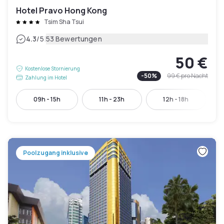
Hotel Pravo Hong Kong
Tsim Sha Tsui
|
4.3
/5
53 Bewertungen
50 €
Kostenlose Stornierung
-
50
%
99 €
pro Nacht
Zahlung im Hotel
09h - 15h
11h - 23h
12h - 18h
Poolzugang inklusive