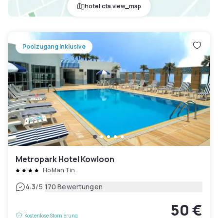
hotel.cta.view_map
Poolzugang inklusive
Metropark Hotel Kowloon
Ho Man Tin
|
4.3
/5
170 Bewertungen
50 €
Kostenlose Stornierung