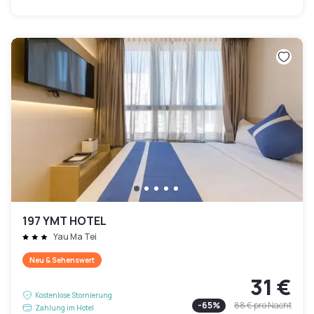
197 YMT HOTEL
Yau Ma Tei
Neu & Sehenswert
31 €
Kostenlose Stornierung
-
65
%
88 €
pro Nacht
Zahlung im Hotel