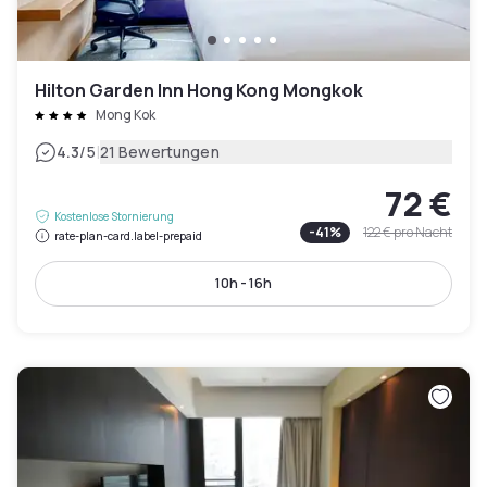
Hilton Garden Inn Hong Kong Mongkok
Mong Kok
|
4.3
/5
21 Bewertungen
72 €
Kostenlose Stornierung
-
41
%
122 €
pro Nacht
rate-plan-card.label-prepaid
10h - 16h