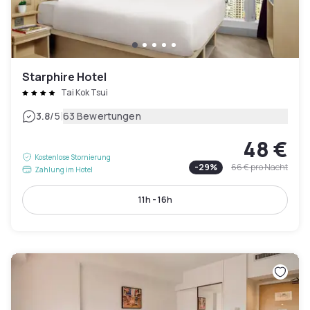
Starphire Hotel
Tai Kok Tsui
|
3.8
/5
63 Bewertungen
48 €
Kostenlose Stornierung
-
29
%
66 €
pro Nacht
Zahlung im Hotel
11h - 16h