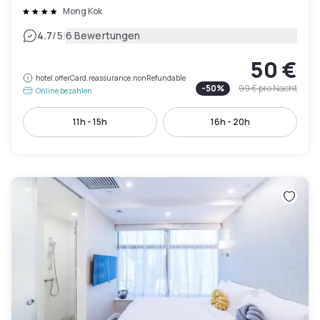
Mong Kok
|
4.7
/5
6 Bewertungen
50 €
hotel.offerCard.reassurance.nonRefundable
-
50
%
99 €
pro Nacht
Online bezahlen
11h - 15h
16h - 20h