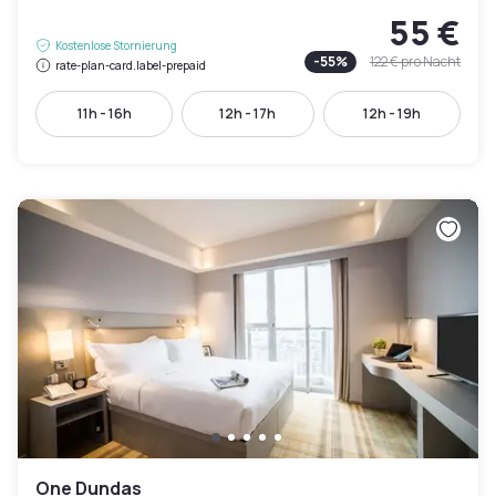
55 €
Kostenlose Stornierung
-
55
%
122 €
pro Nacht
rate-plan-card.label-prepaid
11h - 16h
12h - 17h
12h - 19h
One Dundas