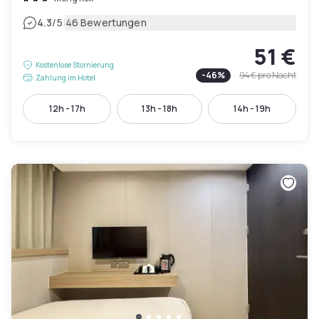
|
4.3
/5
46 Bewertungen
51 €
Kostenlose Stornierung
-
46
%
94 €
pro Nacht
Zahlung im Hotel
12h - 17h
13h - 18h
14h - 19h