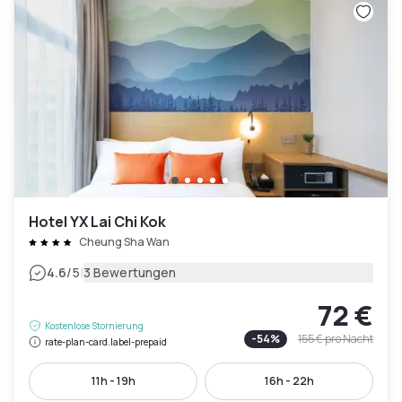
Hotel YX Lai Chi Kok
Cheung Sha Wan
|
4.6
/5
3 Bewertungen
72 €
Kostenlose Stornierung
-
54
%
155 €
pro Nacht
rate-plan-card.label-prepaid
11h - 19h
16h - 22h