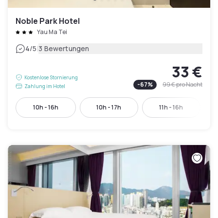
Noble Park Hotel
Yau Ma Tei
|
4
/5
3 Bewertungen
33 €
Kostenlose Stornierung
-
67
%
99 €
pro Nacht
Zahlung im Hotel
10h - 16h
10h - 17h
11h - 16h