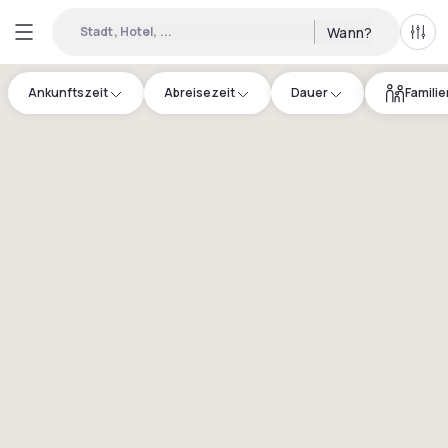
Stadt, Hotel, ...
Wann?
Alle 
Ankunftszeit
Abreisezeit
Dauer
Famili