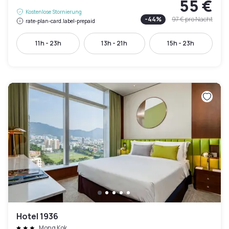
55 €
Kostenlose Stornierung
-
44
%
97 €
pro Nacht
rate-plan-card.label-prepaid
11h - 23h
13h - 21h
15h - 23h
Hotel 1936
Mong Kok