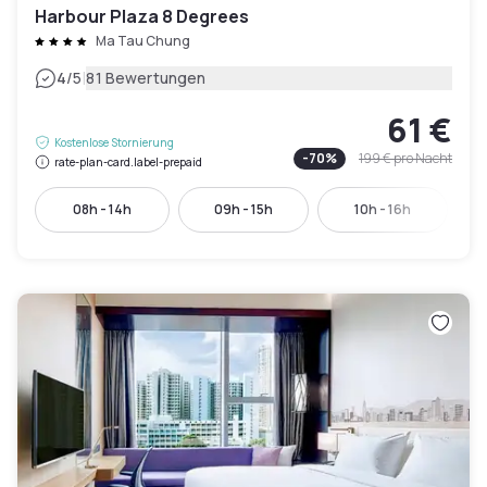
Harbour Plaza 8 Degrees
Ma Tau Chung
|
4
/5
81 Bewertungen
61 €
Kostenlose Stornierung
-
70
%
199 €
pro Nacht
rate-plan-card.label-prepaid
08h - 14h
09h - 15h
10h - 16h