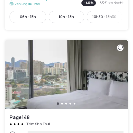
-
40
%
83 €
pro Nacht
Zahlung im Hotel
06h - 15h
10h - 18h
10h30 - 18h30
1
Page148
Tsim Sha Tsui