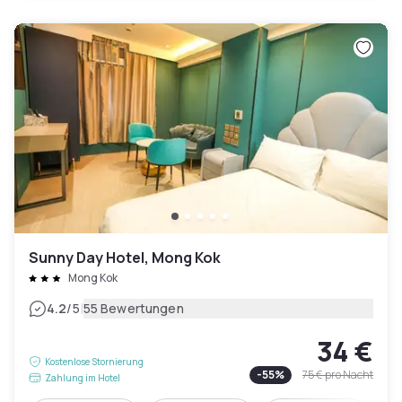
Sunny Day Hotel, Mong Kok
Mong Kok
|
4.2
/5
55 Bewertungen
34 €
Kostenlose Stornierung
-
55
%
75 €
pro Nacht
Zahlung im Hotel