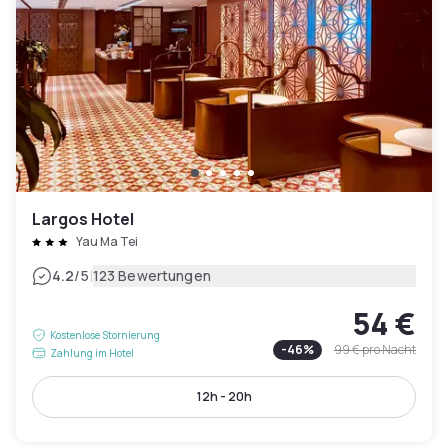
Largos Hotel
Yau Ma Tei
|
4.2
/5
123 Bewertungen
54 €
Kostenlose Stornierung
-
46
%
99 €
pro Nacht
Zahlung im Hotel
12h - 20h