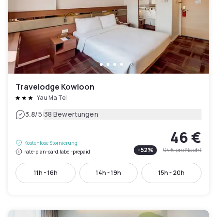
Travelodge Kowloon
Yau Ma Tei
|
3.8
/5
38 Bewertungen
46 €
Kostenlose Stornierung
-
52
%
94 €
pro Nacht
rate-plan-card.label-prepaid
11h - 16h
14h - 19h
15h - 20h