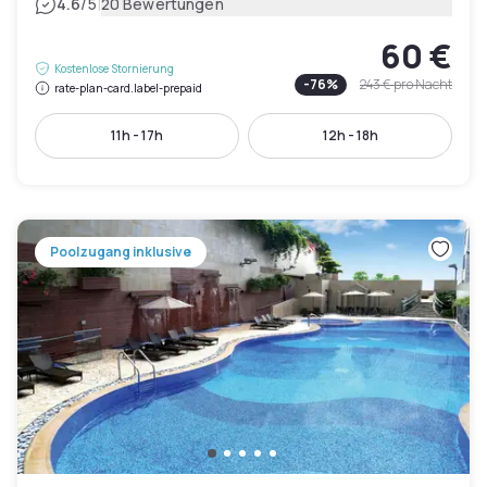
|
4.6
/5
20 Bewertungen
60 €
Kostenlose Stornierung
-
76
%
243 €
pro Nacht
rate-plan-card.label-prepaid
11h - 17h
12h - 18h
Poolzugang inklusive