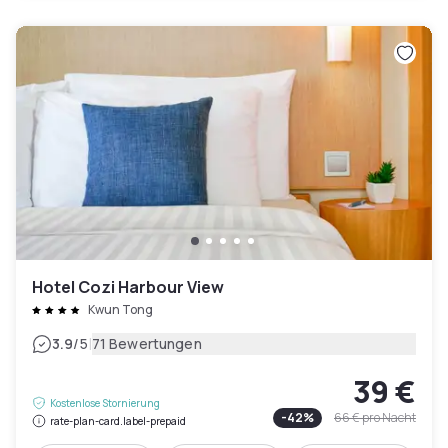
Hotel Cozi Harbour View
Kwun Tong
|
3.9
/5
71 Bewertungen
39 €
Kostenlose Stornierung
-
42
%
66 €
pro Nacht
rate-plan-card.label-prepaid