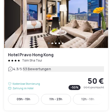
Hotel Pravo Hong Kong
Tsim Sha Tsui
|
4.3
/5
53 Bewertungen
50 €
Kostenlose Stornierung
-
50
%
99 €
pro Nacht
Zahlung im Hotel
09h - 15h
11h - 23h
12h - 18h