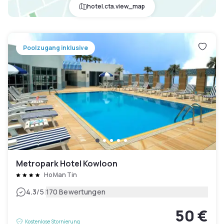
hotel.cta.view_map
Poolzugang inklusive
Metropark Hotel Kowloon
Ho Man Tin
|
4.3
/5
170 Bewertungen
50 €
Kostenlose Stornierung