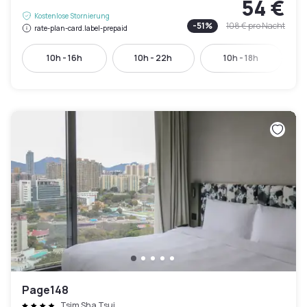
54 €
Kostenlose Stornierung
-
51
%
108 €
pro Nacht
rate-plan-card.label-prepaid
10h - 16h
10h - 22h
10h - 18h
Page148
Tsim Sha Tsui