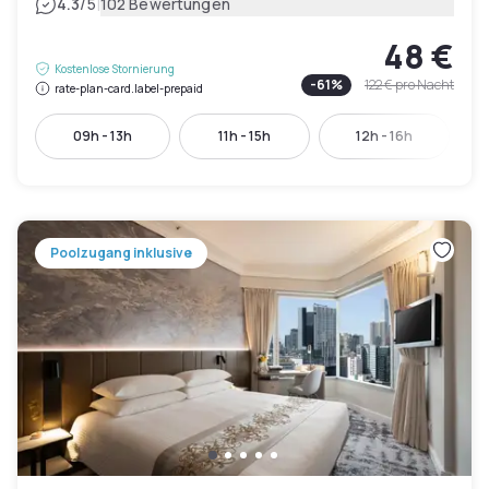
|
4.3
/5
102 Bewertungen
48 €
Kostenlose Stornierung
-
61
%
122 €
pro Nacht
rate-plan-card.label-prepaid
09h - 13h
11h - 15h
12h - 16h
Poolzugang inklusive