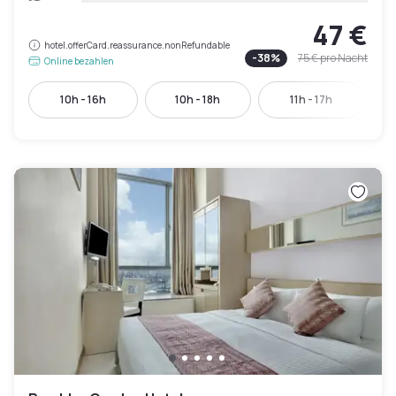
47 €
hotel.offerCard.reassurance.nonRefundable
-
38
%
75 €
pro Nacht
Online bezahlen
10h - 16h
10h - 18h
11h - 17h