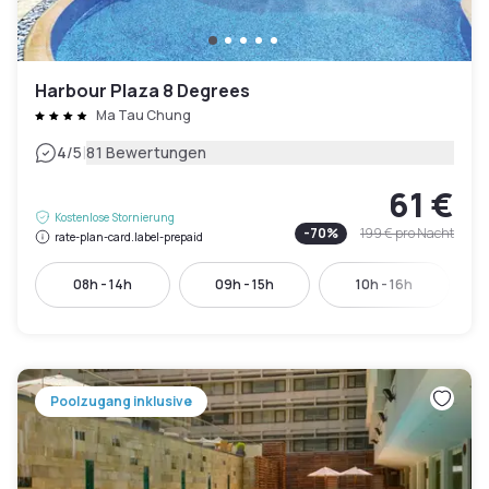
Harbour Plaza 8 Degrees
Ma Tau Chung
|
4
/5
81 Bewertungen
61 €
Kostenlose Stornierung
-
70
%
199 €
pro Nacht
rate-plan-card.label-prepaid
08h - 14h
09h - 15h
10h - 16h
Poolzugang inklusive