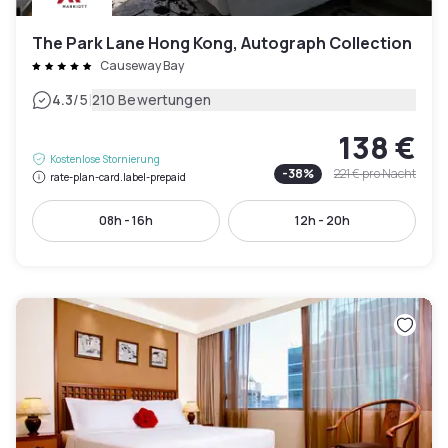
The Park Lane Hong Kong, Autograph Collection
Causeway Bay
|
4.3
/5
210 Bewertungen
138 €
Kostenlose Stornierung
-
38
%
221 €
pro Nacht
rate-plan-card.label-prepaid
08h - 16h
12h - 20h