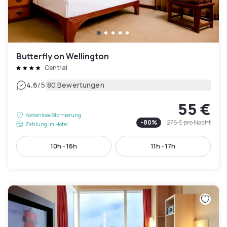
Butterfly on Wellington
Central
|
4.6
/5
80 Bewertungen
55 €
Kostenlose Stornierung
-
80
%
276 €
pro Nacht
Zahlung im Hotel
10h - 16h
11h - 17h