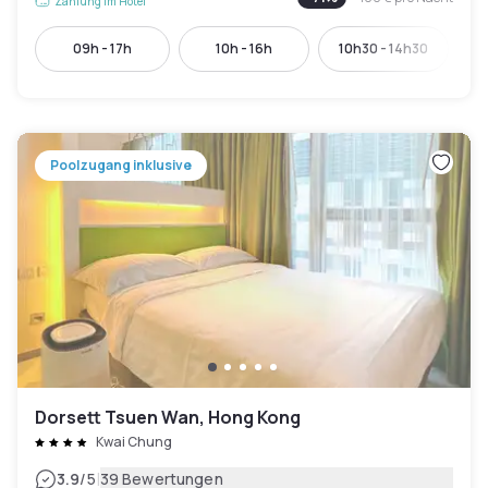
Zahlung im Hotel
09h - 17h
10h - 16h
10h30 - 14h30
Poolzugang inklusive
Dorsett Tsuen Wan, Hong Kong
Kwai Chung
|
3.9
/5
39 Bewertungen