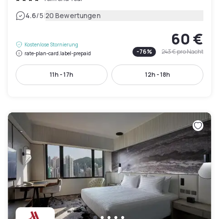
|
4.6
/5
20 Bewertungen
60 €
Kostenlose Stornierung
-
76
%
243 €
pro Nacht
rate-plan-card.label-prepaid
11h - 17h
12h - 18h