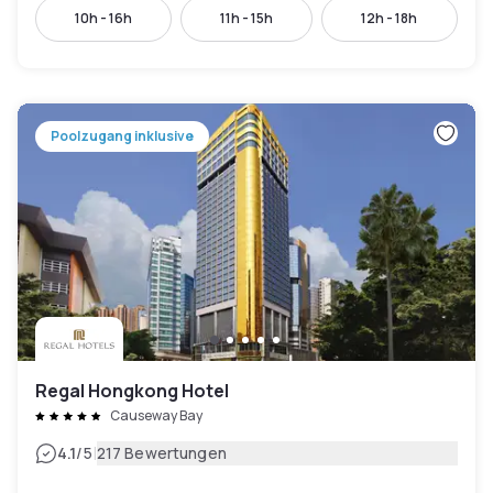
10h - 16h
11h - 15h
12h - 18h
Poolzugang inklusive
Regal Hongkong Hotel
Causeway Bay
|
4.1
/5
217 Bewertungen