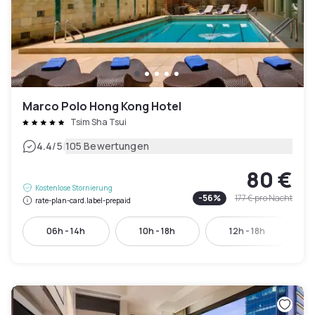
Marco Polo Hong Kong Hotel
Tsim Sha Tsui
|
4.4
/5
105 Bewertungen
80 €
Kostenlose Stornierung
-
56
%
177 €
pro Nacht
rate-plan-card.label-prepaid
06h - 14h
10h - 18h
12h - 18h