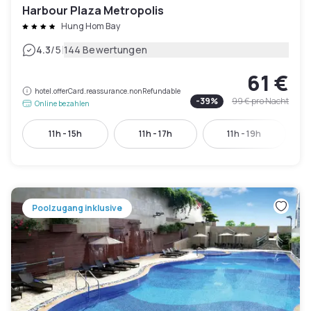
Harbour Plaza Metropolis
Hung Hom Bay
|
4.3
/5
144 Bewertungen
61 €
hotel.offerCard.reassurance.nonRefundable
-
39
%
99 €
pro Nacht
Online bezahlen
11h - 15h
11h - 17h
11h - 19h
Poolzugang inklusive