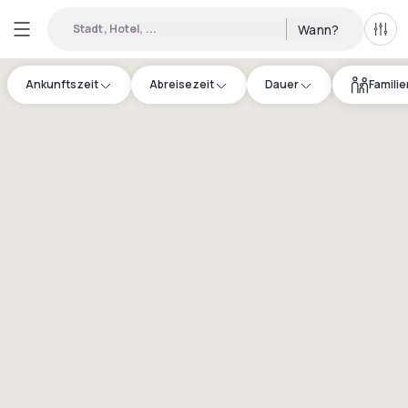
Stadt, Hotel, ...
Wann?
Alle 
Ankunftszeit
Abreisezeit
Dauer
Famili