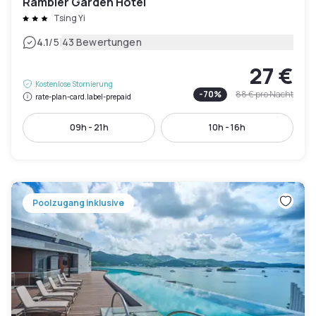
Rambler Garden Hotel
Tsing Yi
|
4.1
/5
43 Bewertungen
27 €
Kostenlose Stornierung
-
70
%
88 €
pro Nacht
rate-plan-card.label-prepaid
09h - 21h
10h - 16h
Poolzugang inklusive