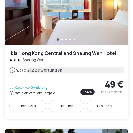
Ibis Hong Kong Central and Sheung Wan Hotel
Sheung Wan
|
4.3
/5
212 Bewertungen
49 €
Kostenlose Stornierung
-
54
%
105 €
pro Nacht
rate-plan-card.label-prepaid
09h - 21h
11h - 15h
12h - 18h