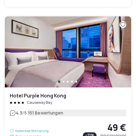
Hotel Purple Hong Kong
Causeway Bay
|
4.3
/5
151 Bewertungen
49 €
Kostenlose Stornierung
-
71
%
166 €
pro Nacht