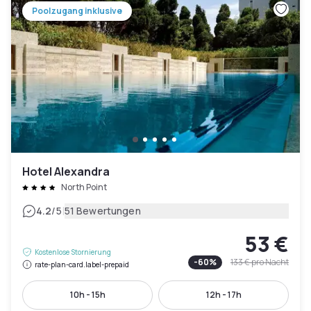
Poolzugang inklusive
Hotel Alexandra
North Point
|
4.2
/5
51 Bewertungen
53 €
Kostenlose Stornierung
-
60
%
133 €
pro Nacht
rate-plan-card.label-prepaid
10h - 15h
12h - 17h