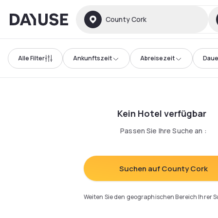
Dayuse
County Cork
Alle Filter
Ankunftszeit
Abreisezeit
Daue
Kein Hotel verfügbar
Passen Sie Ihre Suche an
:
Suchen auf County Cork
Weiten Sie den geographischen Bereich Ihrer 