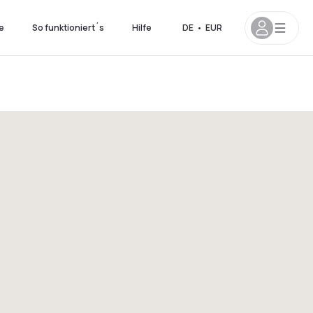
e
So funktioniert´s
Hilfe
DE
•
EUR