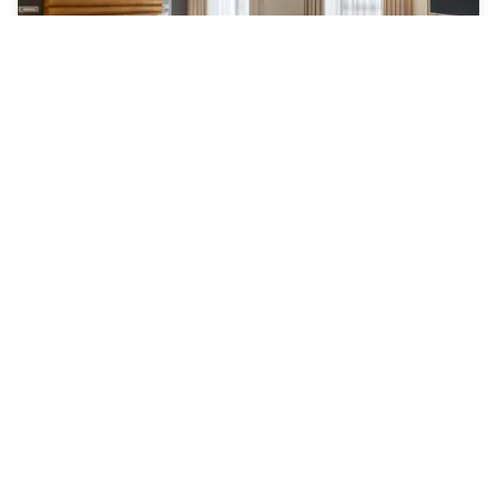
The Morrison Dublin, Curio Collection by Hilton
North City
190 €
Kostenlose Stornierung
-
40
%
317 €
pro Nacht
rate-plan-card.label-prepaid
10h - 17h