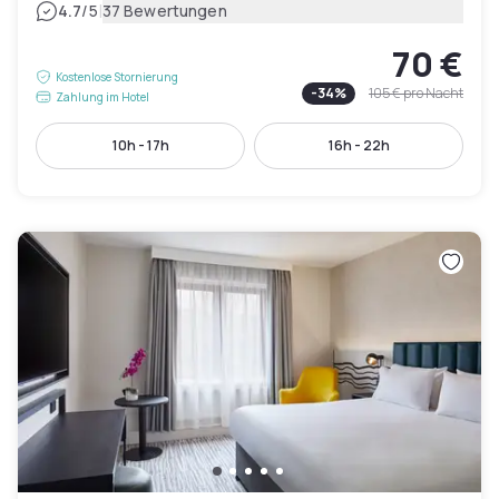
|
4.7
/5
37 Bewertungen
70 €
Kostenlose Stornierung
-
34
%
105 €
pro Nacht
Zahlung im Hotel
10h - 17h
16h - 22h