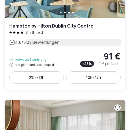
Hampton by Hilton Dublin City Centre
Smithfield
|
4.6
/5
32 Bewertungen
91 €
Kostenlose Stornierung
-
25
%
121 €
pro Nacht
rate-plan-card.label-prepaid
09h - 13h
12h - 18h