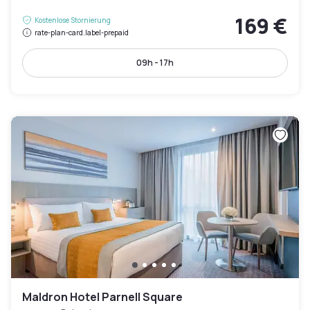
169 €
Kostenlose Stornierung
rate-plan-card.label-prepaid
09h - 17h
Maldron Hotel Parnell Square