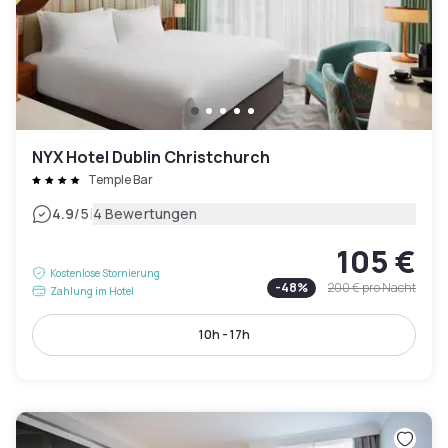
NYX Hotel Dublin Christchurch
Temple Bar
|
4.9
/5
4 Bewertungen
105 €
Kostenlose Stornierung
-
48
%
200 €
pro Nacht
Zahlung im Hotel
10h - 17h