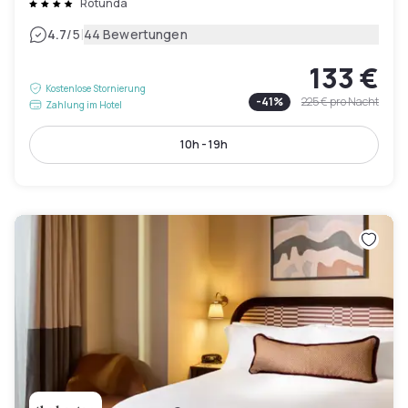
Rotunda
|
4.7
/5
44 Bewertungen
133 €
Kostenlose Stornierung
-
41
%
225 €
pro Nacht
Zahlung im Hotel
10h - 19h