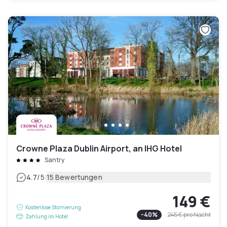
Crowne Plaza Dublin Airport, an IHG Hotel
Santry
|
4.7
/5
15 Bewertungen
149 €
Kostenlose Stornierung
-
40
%
245 €
pro Nacht
Zahlung im Hotel