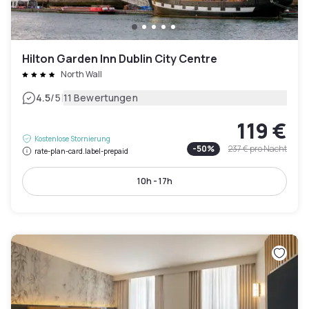
Hilton Garden Inn Dublin City Centre
North Wall
|
4.5
/5
11 Bewertungen
119 €
Kostenlose Stornierung
-
50
%
237 €
pro Nacht
rate-plan-card.label-prepaid
10h - 17h