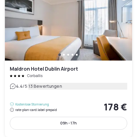
Maldron Hotel Dublin Airport
Corballis
|
4.4
/5
13 Bewertungen
178 €
Kostenlose Stornierung
rate-plan-card.label-prepaid
09h - 17h