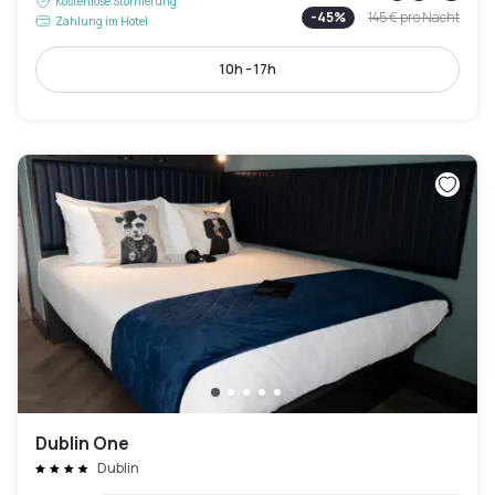
Kostenlose Stornierung
-
45
%
145 €
pro Nacht
Zahlung im Hotel
10h - 17h
Dublin One
Dublin