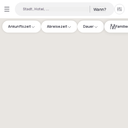
Stadt, Hotel, ...
Wann?
Alle 
Ankunftszeit
Abreisezeit
Dauer
Famili