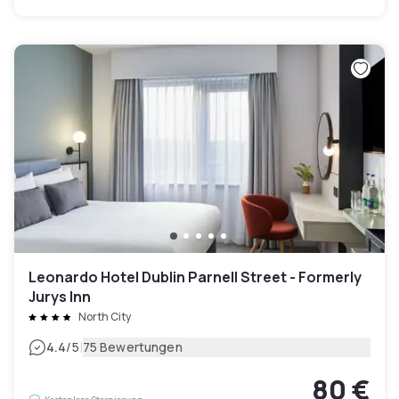
Leonardo Hotel Dublin Parnell Street - Formerly
Jurys Inn
North City
|
4.4
/5
75 Bewertungen
80 €