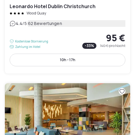
Leonardo Hotel Dublin Christchurch
Wood Quay
|
4.4
/5
62 Bewertungen
95 €
Kostenlose Stornierung
-
33
%
140 €
pro Nacht
Zahlung im Hotel
10h - 17h