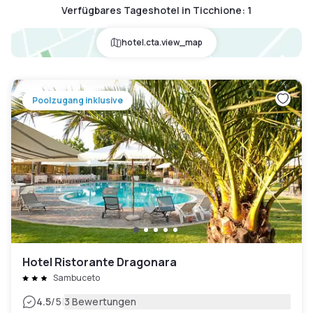
Verfügbares Tageshotel in Ticchione
:
1
hotel.cta.view_map
Poolzugang inklusive
Hotel Ristorante Dragonara
Sambuceto
|
4.5
/5
3 Bewertungen