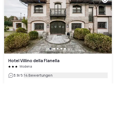
Hotel Villino della Flanella
Modena
|
3.9
/5
14 Bewertungen
79 €
Kostenlose Stornierung
-
21
%
100 €
pro Nacht
Zahlung im Hotel
09h - 18h
18h - 23h