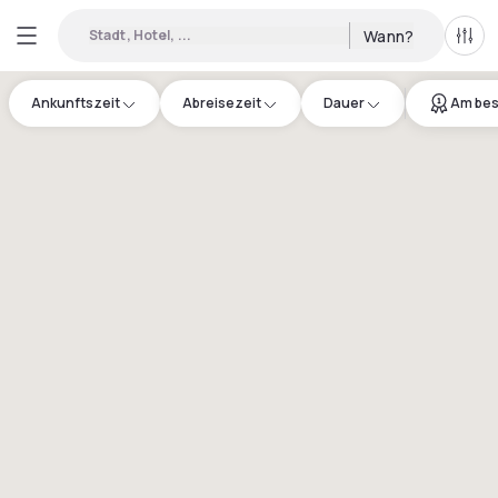
Stadt, Hotel, ...
Wann?
Alle 
Ankunftszeit
Abreisezeit
Dauer
Am bes