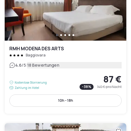
RMH MODENA DES ARTS
Baggiovara
|
4.6
/5
18 Bewertungen
87 €
Kostenlose Stornierung
-
38
%
140 €
pro Nacht
Zahlung im Hotel
10h - 18h