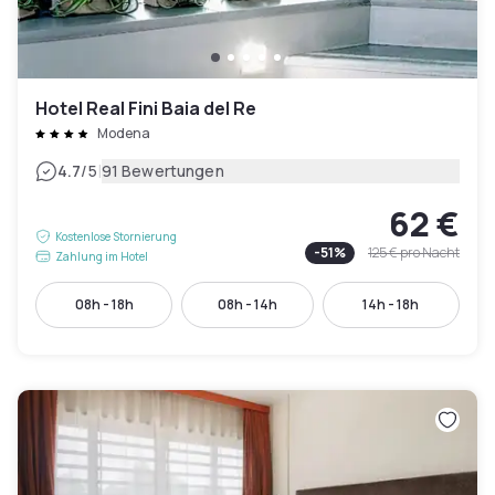
Hotel Real Fini Baia del Re
Modena
|
4.7
/5
91 Bewertungen
62 €
Kostenlose Stornierung
-
51
%
125 €
pro Nacht
Zahlung im Hotel
08h - 18h
08h - 14h
14h - 18h