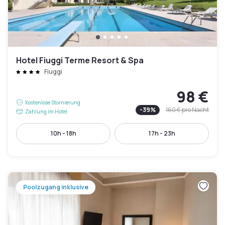
Hotel Fiuggi Terme Resort & Spa
Fiuggi
98 €
Kostenlose Stornierung
-
39
%
160 €
pro Nacht
Zahlung im Hotel
10h - 18h
17h - 23h
Poolzugang inklusive