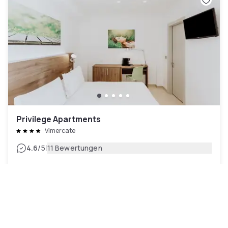
Privilege Apartments
Vimercate
|
4.6
/5
11 Bewertungen
93 €
Kostenlose Stornierung
-
23
%
120 €
pro Nacht
Zahlung im Hotel
15h - 21h