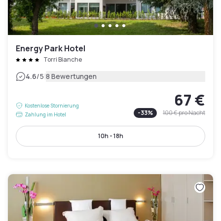
Energy Park Hotel
Torri Bianche
|
4.6
/5
8 Bewertungen
67 €
Kostenlose Stornierung
-
33
%
100 €
pro Nacht
Zahlung im Hotel
10h - 18h