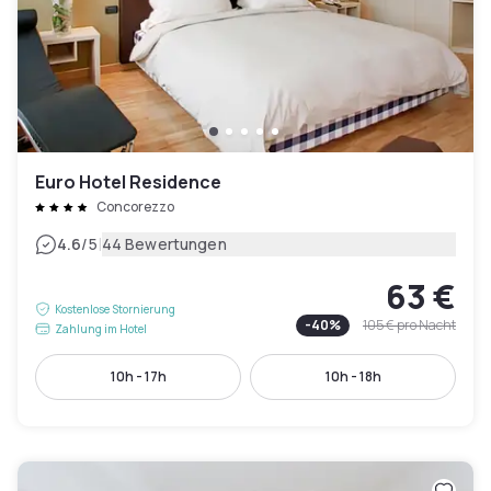
Euro Hotel Residence
Concorezzo
|
4.6
/5
44 Bewertungen
63 €
Kostenlose Stornierung
-
40
%
105 €
pro Nacht
Zahlung im Hotel
10h - 17h
10h - 18h