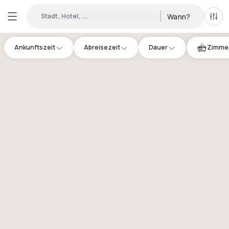
Stadt, Hotel, ...
Wann?
Alle 
Ankunftszeit
Abreisezeit
Dauer
Zimmer