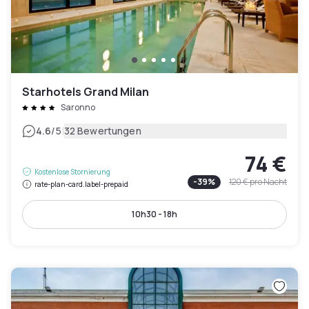
Starhotels Grand Milan
Saronno
|
4.6
/5
32 Bewertungen
74 €
Kostenlose Stornierung
-
39
%
120 €
pro Nacht
rate-plan-card.label-prepaid
10h30 - 18h