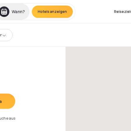
Wann?
Hotels anzeigen
Reiseziel
r
a
Suche aus