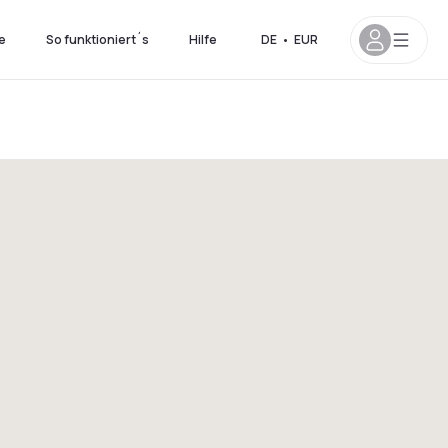
e
So funktioniert´s
Hilfe
DE
•
EUR