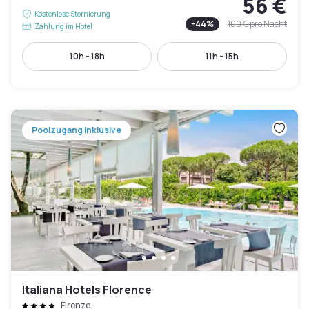
56 €
Kostenlose Stornierung
-
44
%
100 €
pro Nacht
Zahlung im Hotel
10h - 18h
11h - 15h
Poolzugang inklusive
Italiana Hotels Florence
Firenze