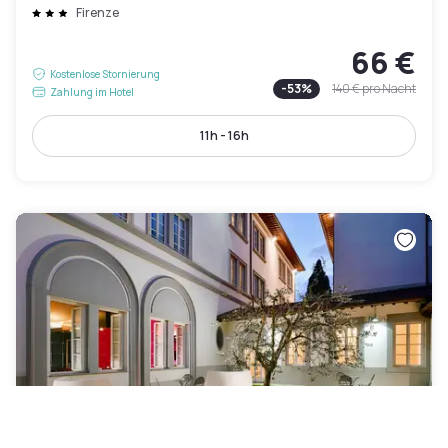
Firenze
66 €
Kostenlose Stornierung
-
53
%
140 €
pro Nacht
Zahlung im Hotel
11h - 16h