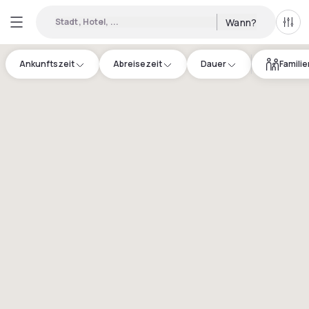
Stadt, Hotel, ...
Wann?
Alle 
Ankunftszeit
Abreisezeit
Dauer
Famili