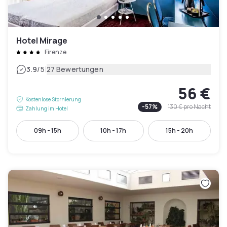
Hotel Mirage
Firenze
|
3.9
/5
27 Bewertungen
56 €
Kostenlose Stornierung
-
57
%
130 €
pro Nacht
Zahlung im Hotel
09h - 15h
10h - 17h
15h - 20h