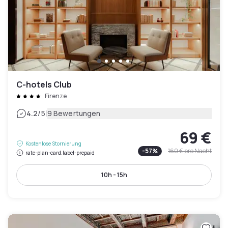
C-hotels Club
Firenze
|
4.2
/5
9 Bewertungen
69 €
Kostenlose Stornierung
-
57
%
160 €
pro Nacht
rate-plan-card.label-prepaid
10h - 15h