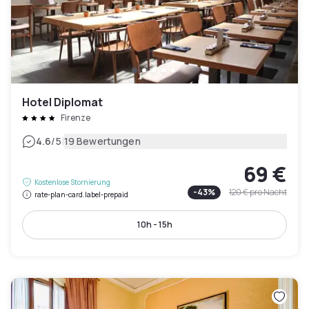
Hotel Diplomat
Firenze
|
4.6
/5
19 Bewertungen
69 €
Kostenlose Stornierung
-
43
%
120 €
pro Nacht
rate-plan-card.label-prepaid
10h - 15h