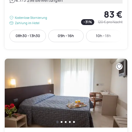
|
4.7
/5
298 Bewertungen
83 €
Kostenlose Stornierung
-
31
%
120 €
pro Nacht
Zahlung im Hotel
08h30 - 13h30
09h - 16h
10h - 18h