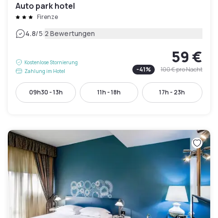
Auto park hotel
Firenze
|
4.8
/5
2 Bewertungen
59 €
Kostenlose Stornierung
-
41
%
100 €
pro Nacht
Zahlung im Hotel
09h30 - 13h
11h - 18h
17h - 23h