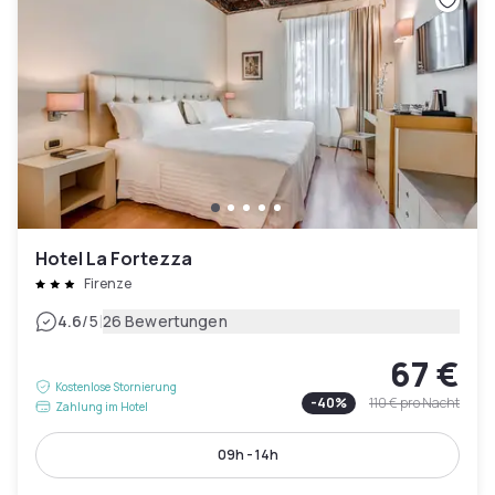
Hotel La Fortezza
Firenze
|
4.6
/5
26 Bewertungen
67 €
Kostenlose Stornierung
-
40
%
110 €
pro Nacht
Zahlung im Hotel
09h - 14h