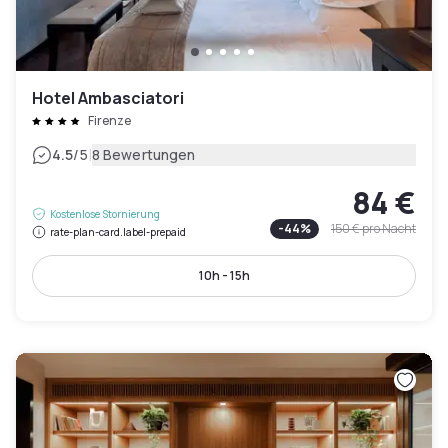
Hotel Ambasciatori
Firenze
|
4.5
/5
8 Bewertungen
84 €
Kostenlose Stornierung
-
44
%
150 €
pro Nacht
rate-plan-card.label-prepaid
10h - 15h