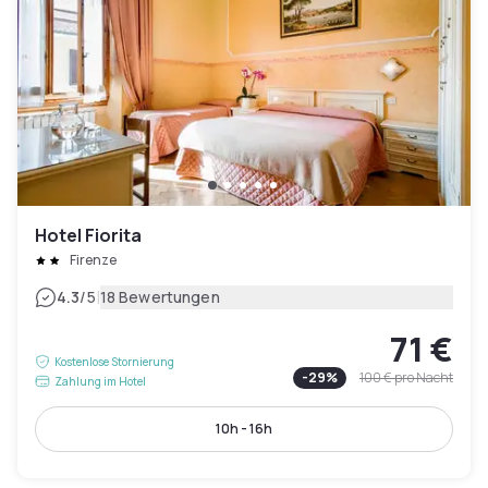
Hotel Fiorita
Firenze
|
4.3
/5
18 Bewertungen
71 €
Kostenlose Stornierung
-
29
%
100 €
pro Nacht
Zahlung im Hotel
10h - 16h