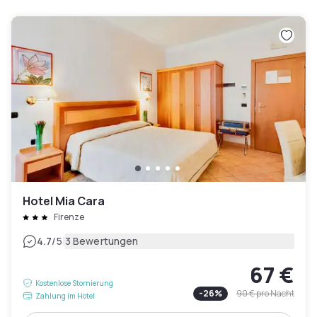
Hotel Mia Cara
Firenze
|
4.7
/5
3 Bewertungen
67 €
Kostenlose Stornierung
-
26
%
90 €
pro Nacht
Zahlung im Hotel