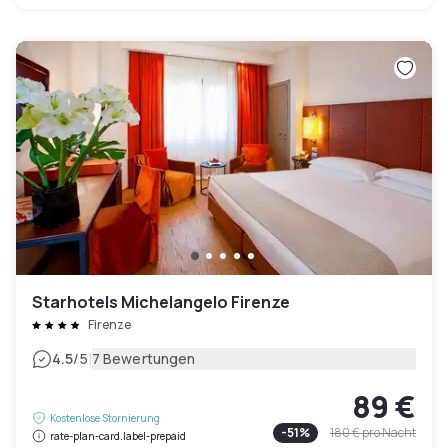
Starhotels Michelangelo Firenze
Firenze
|
4.5
/5
7 Bewertungen
89 €
Kostenlose Stornierung
-
51
%
180 €
pro Nacht
rate-plan-card.label-prepaid