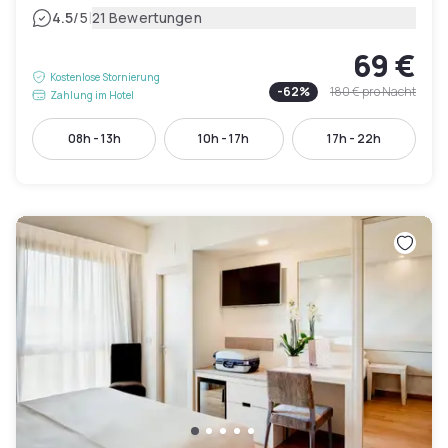
|
4.5
/5
21 Bewertungen
69 €
Kostenlose Stornierung
-
62
%
180 €
pro Nacht
Zahlung im Hotel
08h - 13h
10h - 17h
17h - 22h