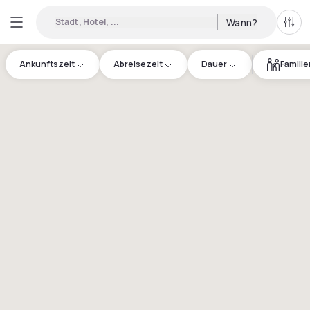
Stadt, Hotel, ...
Wann?
Alle 
Ankunftszeit
Abreisezeit
Dauer
Famili