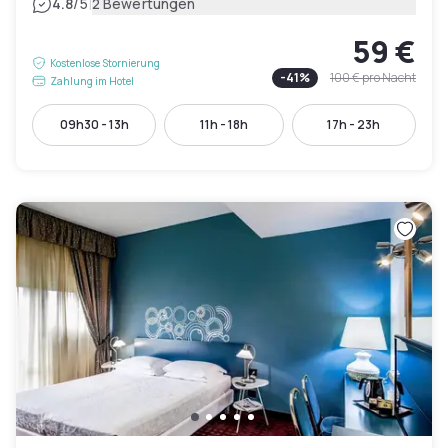
|
4.8
/5
2 Bewertungen
59 €
Kostenlose Stornierung
-
41
%
100 €
pro Nacht
Zahlung im Hotel
09h30 - 13h
11h - 18h
17h - 23h