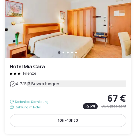
Hotel Mia Cara
Firenze
|
4.7
/5
3 Bewertungen
67 €
Kostenlose Stornierung
-
26
%
90 €
pro Nacht
Zahlung im Hotel
10h - 13h30