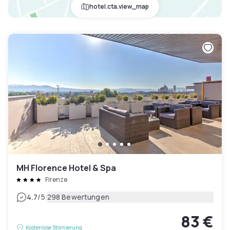
hotel.cta.view_map
MH Florence Hotel & Spa
Firenze
|
4.7
/5
298 Bewertungen
83 €
Kostenlose Stornierung