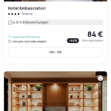
Hotel Ambasciatori
Firenze
|
4.5
/5
8 Bewertungen
84 €
Kostenlose Stornierung
-
44
%
150 €
pro Nacht
rate-plan-card.label-prepaid
10h - 15h