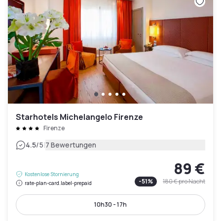
Starhotels Michelangelo Firenze
Firenze
|
4.5
/5
7 Bewertungen
89 €
Kostenlose Stornierung
-
51
%
180 €
pro Nacht
rate-plan-card.label-prepaid
10h30 - 17h