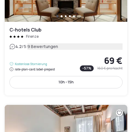
C-hotels Club
Firenze
|
4.2
/5
9 Bewertungen
69 €
Kostenlose Stornierung
-
57
%
160 €
pro Nacht
rate-plan-card.label-prepaid
10h - 15h