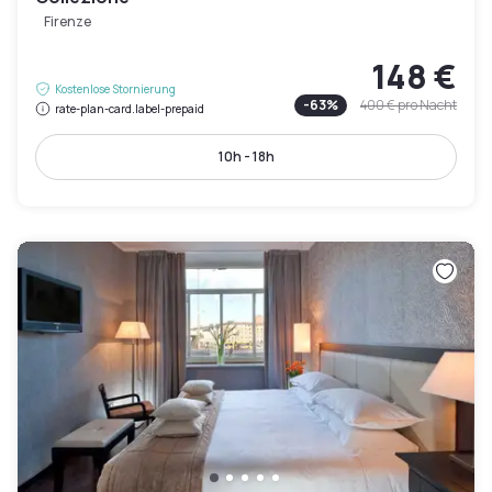
Firenze
148 €
Kostenlose Stornierung
-
63
%
400 €
pro Nacht
rate-plan-card.label-prepaid
10h - 18h