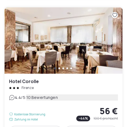
Hotel Corolle
Firenze
|
4.4
/5
10 Bewertungen
56 €
Kostenlose Stornierung
-
44
%
100 €
pro Nacht
Zahlung im Hotel