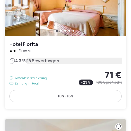
Hotel Fiorita
Firenze
|
4.3
/5
18 Bewertungen
71 €
Kostenlose Stornierung
-
29
%
100 €
pro Nacht
Zahlung im Hotel
10h - 16h