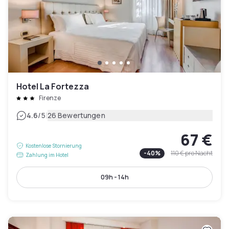
Hotel La Fortezza
Firenze
|
4.6
/5
26 Bewertungen
67 €
Kostenlose Stornierung
-
40
%
110 €
pro Nacht
Zahlung im Hotel
09h - 14h