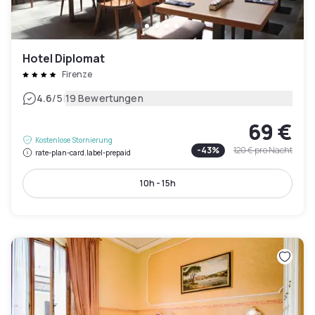
Hotel Diplomat
Firenze
|
4.6
/5
19 Bewertungen
69 €
Kostenlose Stornierung
-
43
%
120 €
pro Nacht
rate-plan-card.label-prepaid
10h - 15h