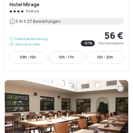
Hotel Mirage
Firenze
|
3.9
/5
27 Bewertungen
56 €
Kostenlose Stornierung
-
57
%
130 €
pro Nacht
Zahlung im Hotel
09h - 15h
10h - 17h
15h - 20h