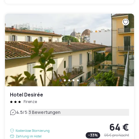
Hotel Desirée
Firenze
|
4.5
/5
3 Bewertungen
64 €
Kostenlose Stornierung
-
33
%
95 €
pro Nacht
Zahlung im Hotel