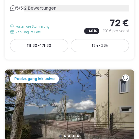
|
5
/5
2 Bewertungen
72 €
Kostenlose Stornierung
-
40
%
120 €
pro Nacht
Zahlung im Hotel
11h30 - 17h30
18h - 23h
Poolzugang inklusive