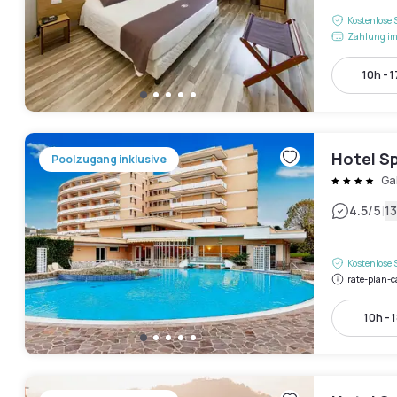
Kostenlose 
Zahlung im
10h - 
Hotel S
Poolzugang inklusive
Ga
|
4.5
/5
1
Kostenlose 
rate-plan-c
10h - 