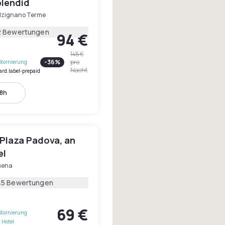
plendid
lzignano Terme
2 Bewertungen
94 €
145 €
-
36
%
pro
Stornierung
Nacht
ard.label-prepaid
18h
Plaza Padova, an
el
mena
45 Bewertungen
69 €
Stornierung
 Hotel