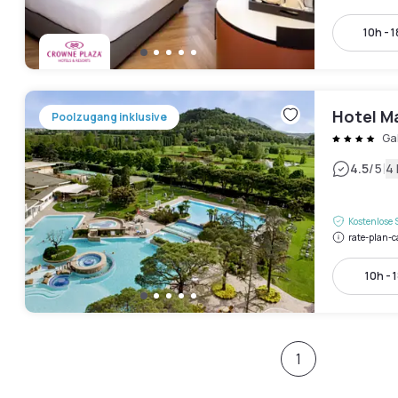
10h - 
Hotel M
Poolzugang inklusive
Ga
|
4.5
/5
4
Kostenlose 
rate-plan-c
10h - 
1