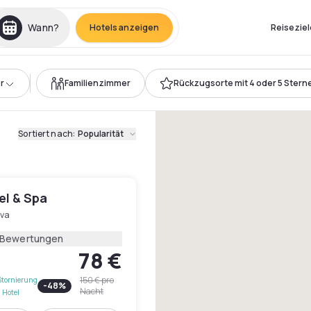
Wann?
Hotels anzeigen
Reiseziel
r
Familienzimmer
Rückzugsorte mit 4 oder 5 Stern
Sortiert nach
:
Popularität
el & Spa
va
 Bewertungen
78 €
150 €
pro
Stornierung
-
48
%
Nacht
 Hotel