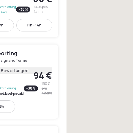
90 €
pro
Stornierung
-
38
%
Nacht
 Hotel
17h
11h - 14h
porting
lzignano Terme
3 Bewertungen
94 €
150 €
-
38
%
pro
Stornierung
Nacht
ard.label-prepaid
18h