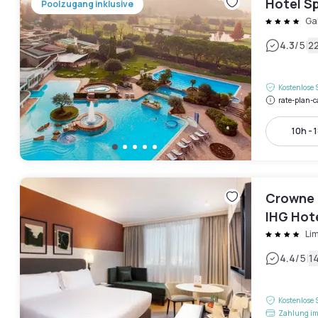
Hotel S
Poolzugang inklusive
Ga
|
4.3
/5
2
Kostenlose 
rate-plan-c
10h - 
Crowne 
IHG Hot
Li
|
4.4
/5
1
Kostenlose 
Zahlung im