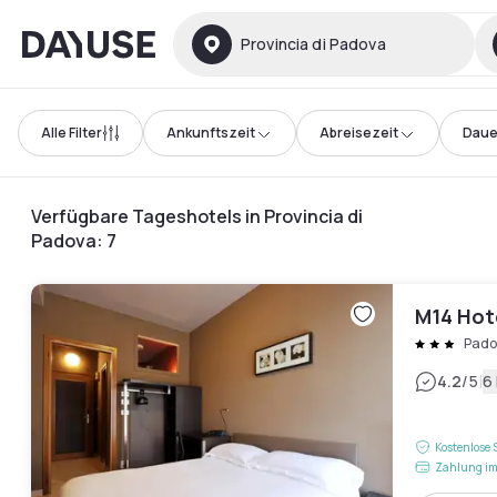
Dayuse
Provincia di Padova
Alle Filter
Ankunftszeit
Abreisezeit
Daue
Verfügbare Tageshotels in Provincia di
Padova
:
7
M14 Hot
Pado
|
4.2
/5
6
Kostenlose 
Zahlung im