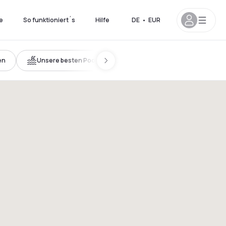
e
So funktioniert´s
Hilfe
DE
•
EUR
en
Unsere besten Pools