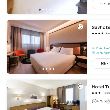
10h - 
Savhote
Pa
Kostenlose 
Zahlung im
10h - 
Hotel Tu
Pado
|
4.2
/5
7