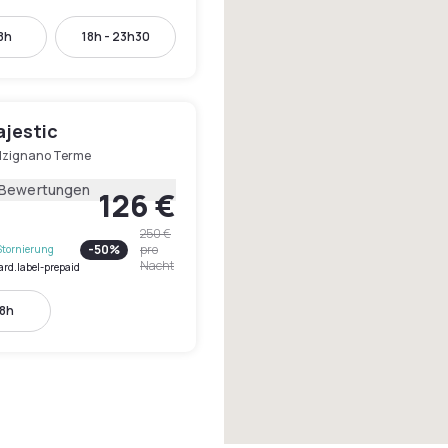
18h
18h - 23h30
ajestic
lzignano Terme
 Bewertungen
126 €
250 €
-
50
%
pro
Stornierung
Nacht
ard.label-prepaid
18h