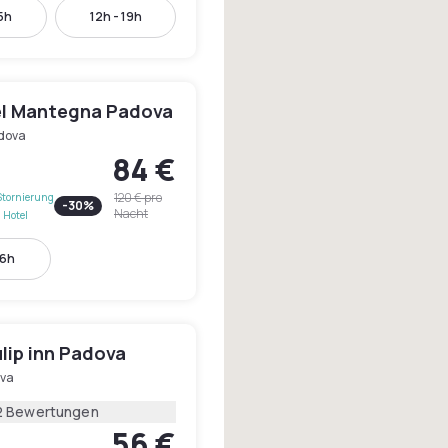
15h
12h - 19h
l Mantegna Padova
dova
84 €
120 €
pro
Stornierung
-
30
%
Nacht
 Hotel
16h
lip inn Padova
va
2 Bewertungen
56 €