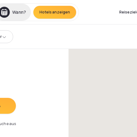
Wann?
Hotels anzeigen
Reiseziel
r
o
Suche aus