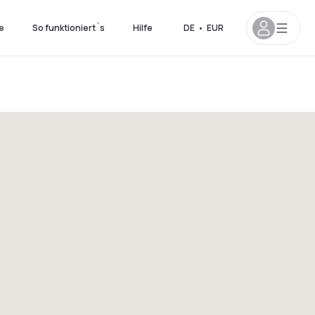
e
So funktioniert´s
Hilfe
DE
•
EUR