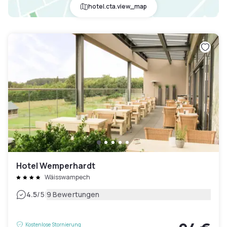
hotel.cta.view_map
Hotel Wemperhardt
Wäisswampech
|
4.5
/5
9 Bewertungen
Kostenlose Stornierung