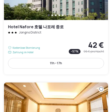
Hotel Nafore 호텔 나포레 종로
Jongno District
42 €
Kostenlose Stornierung
-
57
%
96 €
pro Nacht
Zahlung im Hotel
11h - 17h