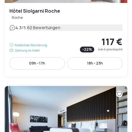
Hôtel Siolgarni Roche
Roche
|
4.3
/5
62 Bewertungen
117 €
Kostenlose Stornierung
-
22
%
148 €
pro Nacht
Zahlung im Hotel
09h - 17h
18h - 23h