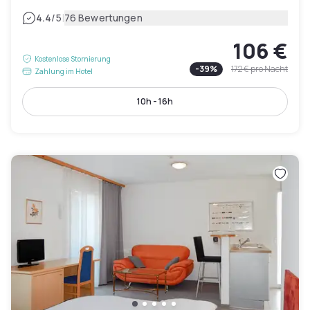
|
4.4
/5
76 Bewertungen
106 €
Kostenlose Stornierung
-
39
%
172 €
pro Nacht
Zahlung im Hotel
10h - 16h