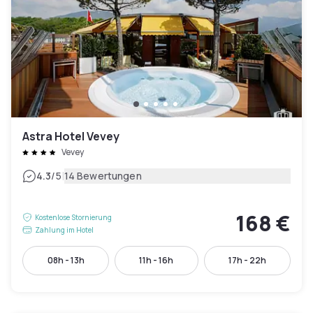
Astra Hotel Vevey
Vevey
|
4.3
/5
14 Bewertungen
168 €
Kostenlose Stornierung
Zahlung im Hotel
08h - 13h
11h - 16h
17h - 22h