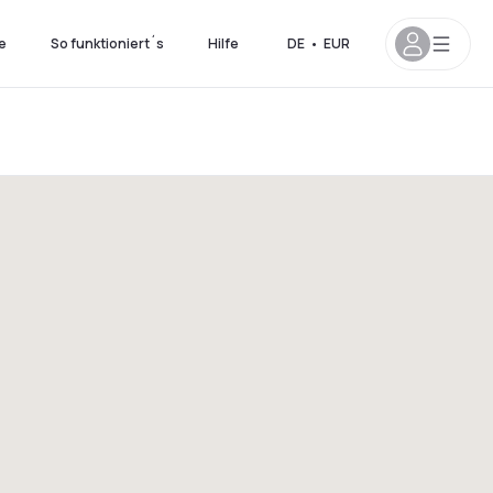
e
So funktioniert´s
Hilfe
DE
•
EUR