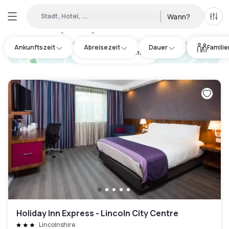
Stadt, Hotel, ...
Wann?
Alle 
Verfügbare Tageshotels in Lincolnshire
:
2
Ankunftszeit
Abreisezeit
Dauer
Famili
hotel.cta.view_map
Holiday Inn Express - Lincoln City Centre
Lincolnshire