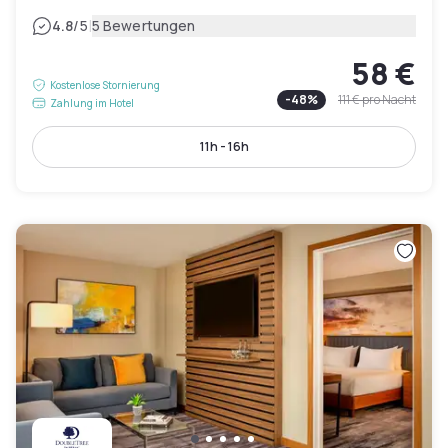
|
4.8
/5
5 Bewertungen
58 €
Kostenlose Stornierung
-
48
%
111 €
pro Nacht
Zahlung im Hotel
11h - 16h