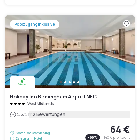
Poolzugang inklusive
Holiday Inn Birmingham Airport NEC
West Midlands
|
4.6
/5
112 Bewertungen
64 €
Kostenlose Stornierung
-
55
%
140 €
pro Nacht
Zahlung im Hotel