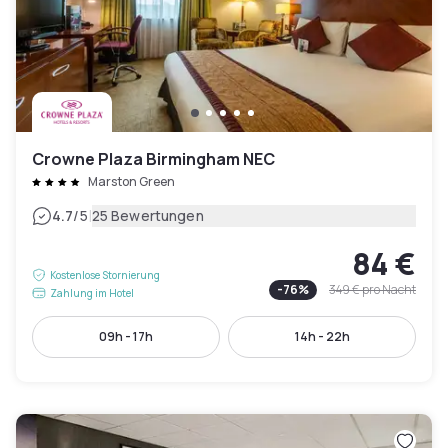
Crowne Plaza Birmingham NEC
Marston Green
|
4.7
/5
25 Bewertungen
84 €
Kostenlose Stornierung
-
76
%
349 €
pro Nacht
Zahlung im Hotel
09h - 17h
14h - 22h