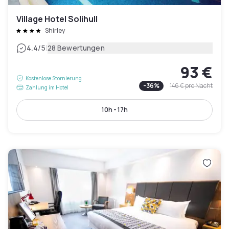
Village Hotel Solihull
Shirley
|
4.4
/5
28 Bewertungen
93 €
Kostenlose Stornierung
-
36
%
146 €
pro Nacht
Zahlung im Hotel
10h - 17h