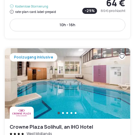
64 €
Kostenlose Stornierung
-
29
%
89 €
pro Nacht
rate-plan-card.label-prepaid
10h - 16h
Poolzugang inklusive
Crowne Plaza Solihull, an IHG Hotel
West Midlands