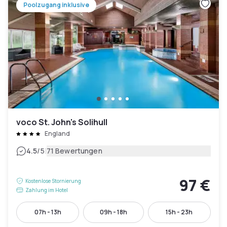
Poolzugang inklusive
voco St. John's Solihull
England
|
4.5
/5
71 Bewertungen
97 €
Kostenlose Stornierung
Zahlung im Hotel
07h - 13h
09h - 18h
15h - 23h