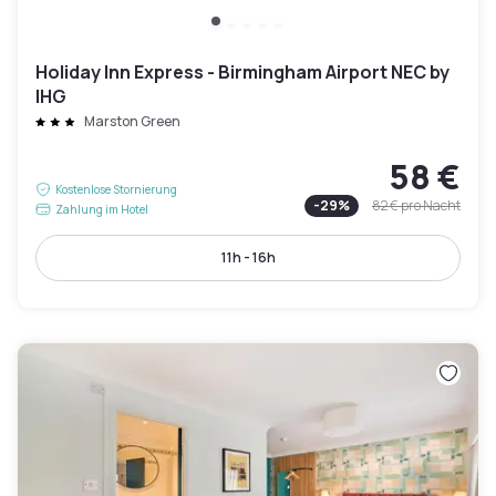
Holiday Inn Express - Birmingham Airport NEC by
IHG
Marston Green
58 €
Kostenlose Stornierung
-
29
%
82 €
pro Nacht
Zahlung im Hotel
11h - 16h