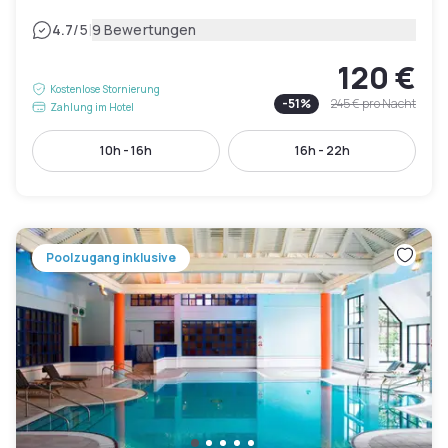
|
4.7
/5
9 Bewertungen
120 €
Kostenlose Stornierung
-
51
%
245 €
pro Nacht
Zahlung im Hotel
10h - 16h
16h - 22h
Poolzugang inklusive