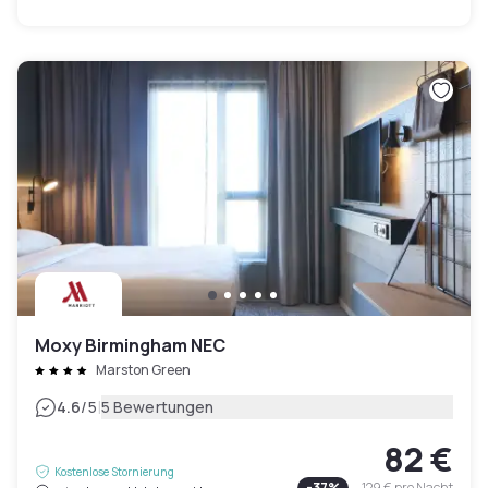
Moxy Birmingham NEC
Marston Green
|
4.6
/5
5 Bewertungen
82 €
Kostenlose Stornierung
-
37
%
129 €
pro Nacht