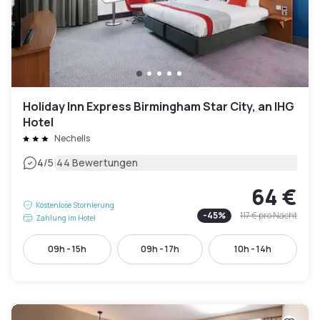
Holiday Inn Express Birmingham Star City, an IHG
Hotel
Nechells
|
4
/5
44 Bewertungen
64 €
Kostenlose Stornierung
-
45
%
117 €
pro Nacht
Zahlung im Hotel
09h - 15h
09h - 17h
10h - 14h