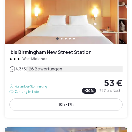
ibis Birmingham New Street Station
West Midlands
|
4.3
/5
126 Bewertungen
53 €
Kostenlose Stornierung
-
30
%
74 €
pro Nacht
Zahlung im Hotel
10h - 17h