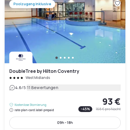
Poolzugang inklusive
DoubleTree by Hilton Coventry
West Midlands
|
4.6
/5
11 Bewertungen
93 €
Kostenlose Stornierung
-
45
%
168 €
pro Nacht
rate-plan-card.label-prepaid
09h - 18h