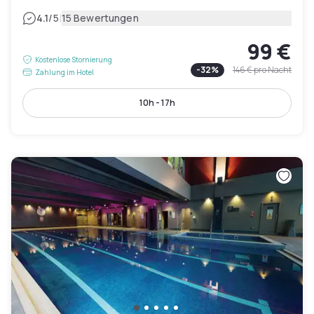
|
4.1
/5
15 Bewertungen
99 €
Kostenlose Stornierung
-
32
%
146 €
pro Nacht
Zahlung im Hotel
10h - 17h