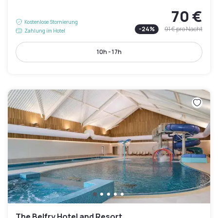
70 €
Kostenlose Stornierung
-
24
%
91 €
pro Nacht
Zahlung im Hotel
10h - 17h
The Belfry Hotel and Resort