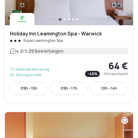
Holiday Inn Leamington Spa - Warwick
Royal Leamington Spa
|
4.2
/5
29 Bewertungen
64 €
Kostenlose Stornierung
-
45
%
117 €
pro Nacht
Zahlung im Hotel
09h - 15h
09h - 17h
10h - 14h