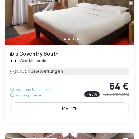
ibis Coventry South
West Midlands
|
4.4
/5
13 Bewertungen
64 €
Kostenlose Stornierung
-
48
%
123 €
pro Nacht
Zahlung im Hotel
10h - 17h