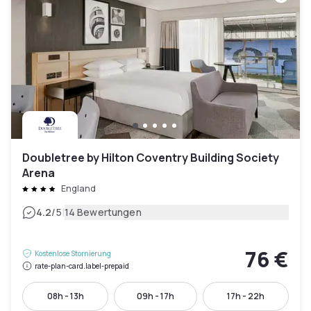
Doubletree by Hilton Coventry Building Society
Arena
England
|
4.2
/5
14 Bewertungen
76 €
Kostenlose Stornierung
rate-plan-card.label-prepaid
08h - 13h
09h - 17h
17h - 22h