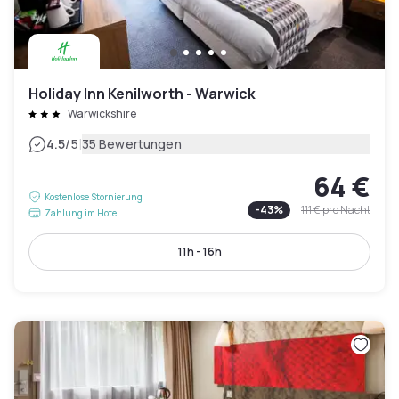
Holiday Inn Kenilworth - Warwick
Warwickshire
|
4.5
/5
35 Bewertungen
64 €
Kostenlose Stornierung
-
43
%
111 €
pro Nacht
Zahlung im Hotel
11h - 16h