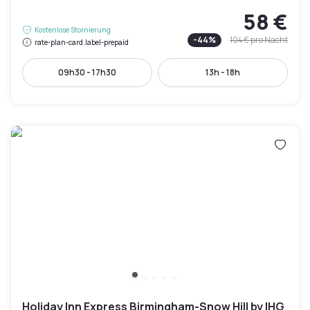
58 €
Kostenlose Stornierung
-
44
%
104 €
pro Nacht
rate-plan-card.label-prepaid
09h30 - 17h30
13h - 18h
Holiday Inn Express Birmingham-Snow Hill by IHG