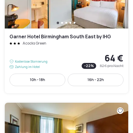
Garner Hotel Birmingham South East by IHG
Acocks Green
64 €
Kostenlose Stornierung
-
22
%
82 €
pro Nacht
Zahlung im Hotel
10h - 18h
16h - 22h