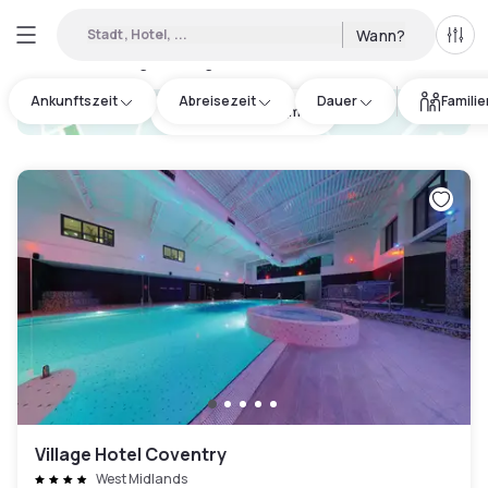
Stadt, Hotel, ...
Wann?
Alle 
Verfügbare Tageshotels in Meriden
:
35
Ankunftszeit
Abreisezeit
Dauer
Famili
hotel.cta.view_map
Village Hotel Coventry
West Midlands