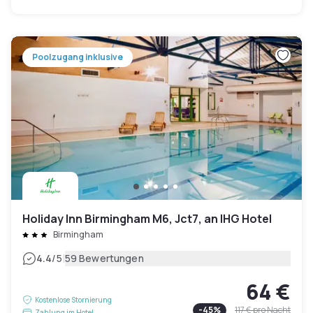
Poolzugang inklusive
Holiday Inn Birmingham M6, Jct7, an IHG Hotel
Birmingham
|
4.4
/5
59 Bewertungen
64 €
Kostenlose Stornierung
-
45
%
117 €
pro Nacht
Zahlung im Hotel