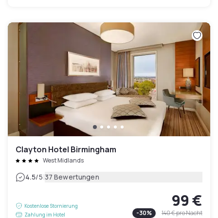
Clayton Hotel Birmingham
West Midlands
|
4.5
/5
37 Bewertungen
99 €
Kostenlose Stornierung
-
30
%
140 €
pro Nacht
Zahlung im Hotel