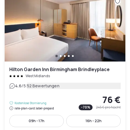
Hilton Garden Inn Birmingham Brindleyplace
West Midlands
|
4.6
/5
52 Bewertungen
76 €
Kostenlose Stornierung
-
70
%
245 €
pro Nacht
rate-plan-card.label-prepaid
09h - 17h
16h - 22h