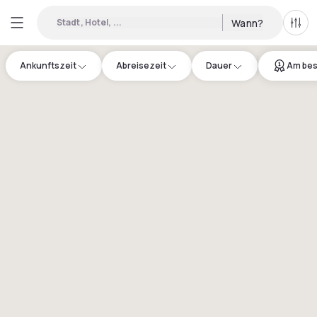
Stadt, Hotel, ...
Wann?
Alle 
Ankunftszeit
Abreisezeit
Dauer
Am bes