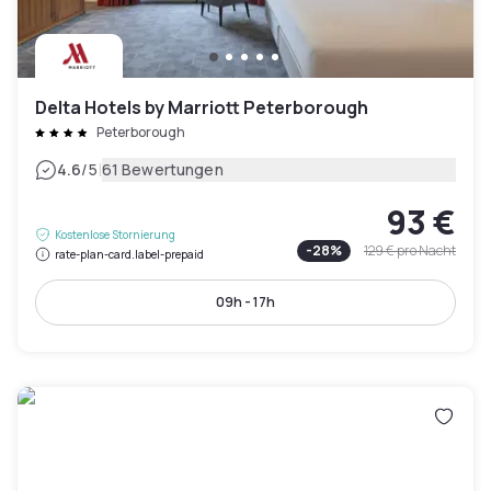
Delta Hotels by Marriott Peterborough
Peterborough
|
4.6
/5
61 Bewertungen
93 €
Kostenlose Stornierung
-
28
%
129 €
pro Nacht
rate-plan-card.label-prepaid
09h - 17h