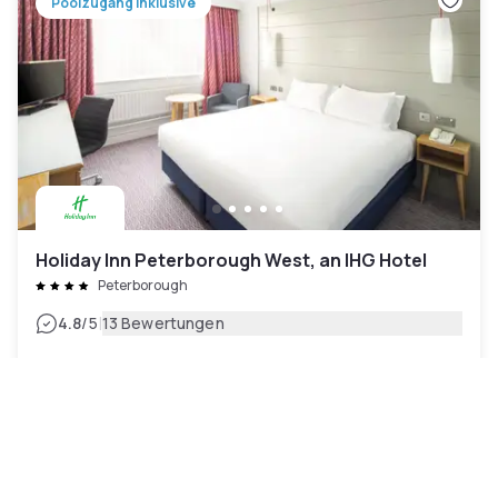
Poolzugang inklusive
Holiday Inn Peterborough West, an IHG Hotel
Peterborough
|
4.8
/5
13 Bewertungen
98 €
Kostenlose Stornierung
-
52
%
203 €
pro Nacht
Zahlung im Hotel
10h - 15h
10h - 17h
16h - 22h