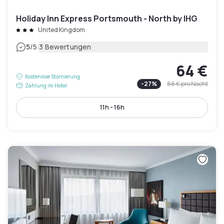
Holiday Inn Express Portsmouth - North by IHG
United Kingdom
|
5
/5
3 Bewertungen
64 €
Kostenlose Stornierung
-
27
%
88 €
pro Nacht
Zahlung im Hotel
11h - 16h