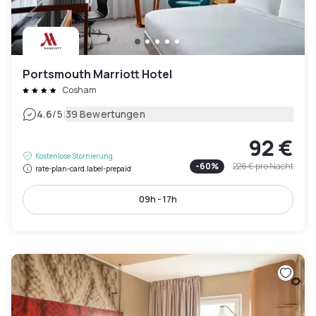
Portsmouth Marriott Hotel
Cosham
|
4.6
/5
39 Bewertungen
92 €
Kostenlose Stornierung
-
60
%
228 €
pro Nacht
rate-plan-card.label-prepaid
09h - 17h