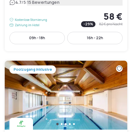
|
4.7
/5
15 Bewertungen
58 €
Kostenlose Stornierung
-
29
%
82 €
pro Nacht
Zahlung im Hotel
09h - 18h
16h - 22h
Poolzugang inklusive