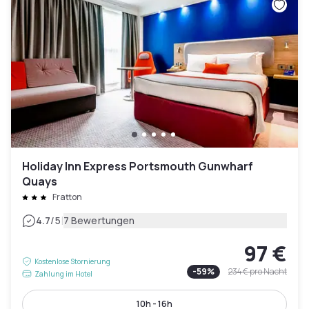
Holiday Inn Express Portsmouth Gunwharf
Quays
Fratton
|
4.7
/5
7 Bewertungen
97 €
Kostenlose Stornierung
-
59
%
234 €
pro Nacht
Zahlung im Hotel
10h - 16h