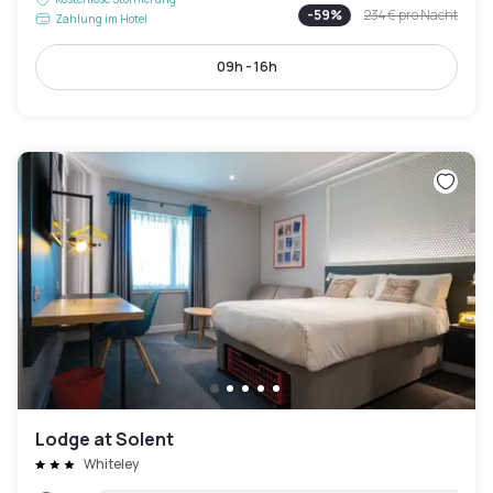
-
59
%
234 €
pro Nacht
Zahlung im Hotel
09h - 16h
Lodge at Solent
Whiteley