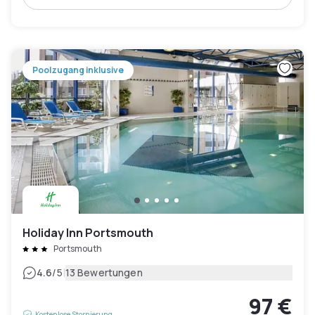
Poolzugang inklusive
Holiday Inn Portsmouth
Portsmouth
|
4.6
/5
13 Bewertungen
97 €
Kostenlose Stornierung