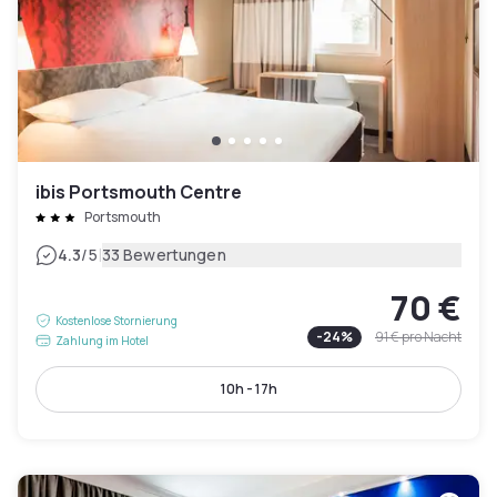
ibis Portsmouth Centre
Portsmouth
|
4.3
/5
33 Bewertungen
70 €
Kostenlose Stornierung
-
24
%
91 €
pro Nacht
Zahlung im Hotel
10h - 17h