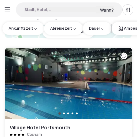
Stadt, Hotel, ...
Wann?
Alle 
Verfügbare Tageshotels in Portsmouth
:
8
Ankunftszeit
Abreisezeit
Dauer
Am bes
hotel.cta.view_map
Village Hotel Portsmouth
Cosham