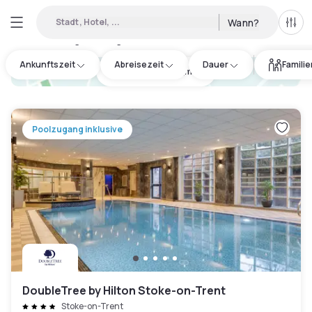
Stadt, Hotel, ...
Wann?
Alle 
Verfügbare Tageshotels in Stoke-on-Trent
:
4
Ankunftszeit
Abreisezeit
Dauer
Famili
hotel.cta.view_map
Poolzugang inklusive
DoubleTree by Hilton Stoke-on-Trent
Stoke-on-Trent