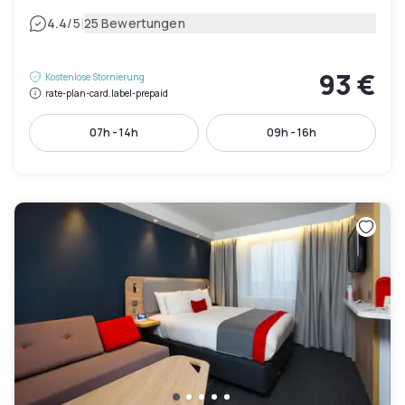
|
4.4
/5
25 Bewertungen
93 €
Kostenlose Stornierung
rate-plan-card.label-prepaid
07h - 14h
09h - 16h