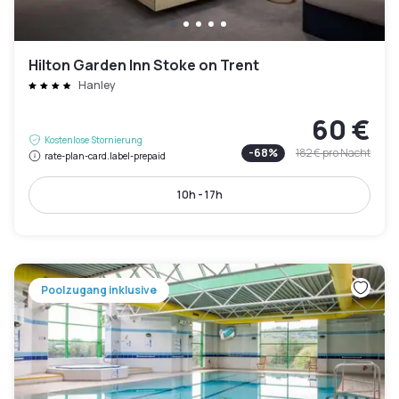
Hilton Garden Inn Stoke on Trent
Hanley
60 €
Kostenlose Stornierung
-
68
%
182 €
pro Nacht
rate-plan-card.label-prepaid
10h - 17h
Poolzugang inklusive