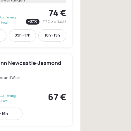
74 €
Stornierung
-
37
%
117 €
pro Nacht
 Hotel
h
09h - 17h
10h - 19h
 Inn Newcastle-Jesmond
ne and Wear
67 €
Stornierung
 Hotel
- 16h