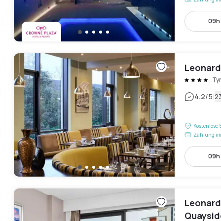
09h 
Leonard
Ty
|
4.2
/5
2
Kostenlose 
Zahlung im
09h 
Leonard
Quayside