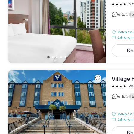
Ne
|
4.5
/5
1
Kostenlose 
Zahlung im
10h 
Village
We
|
4.8
/5
1
Kostenlose 
Zahlung im
10h 