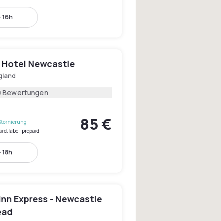
- 16h
 Hotel Newcastle
gland
0 Bewertungen
85 €
Stornierung
ard.label-prepaid
- 18h
Inn Express - Newcastle
ead