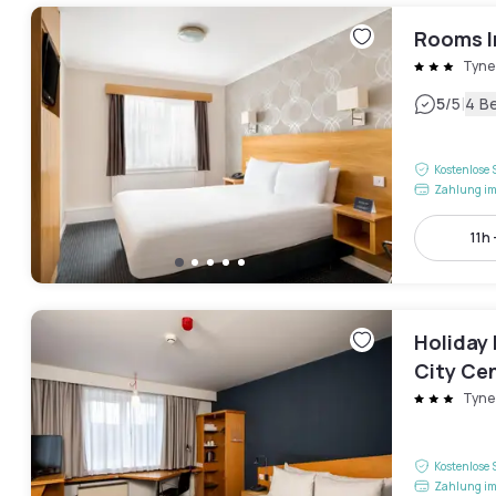
Rooms I
Tyne
|
5
/5
4 B
Kostenlose 
Zahlung im
11h 
Holiday 
City Ce
Tyne
Kostenlose 
Zahlung im