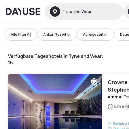
Dayuse
Tyne and Wear
Alle Filter
Ankunftszeit
Abreisezeit
Daue
Verfügbare Tageshotels in Tyne and Wear
:
16
Crowne 
Stephen
Hotel
Ty
|
4.6
/5
6
Kostenlose 
Zahlung im