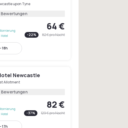
wcastle upon Tyne
5 Bewertungen
64 €
Stornierung
-
22
%
82 €
pro Nacht
 Hotel
- 18h
 Hotel Newcastle
st Allotment
6 Bewertungen
82 €
Stornierung
-
37
%
129 €
pro Nacht
 Hotel
- 17h