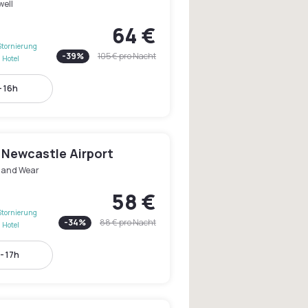
well
64 €
Stornierung
-
39
%
105 €
pro Nacht
 Hotel
- 16h
 Newcastle Airport
 and Wear
58 €
Stornierung
-
34
%
88 €
pro Nacht
 Hotel
- 17h