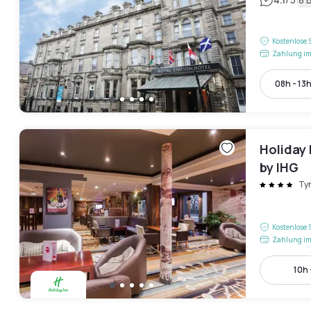
|
Kostenlose 
Zahlung im
08h - 13
Holiday
by IHG
Ty
Kostenlose 
Zahlung im
10h 