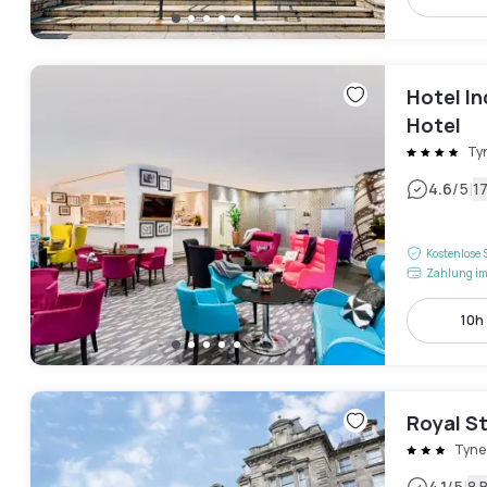
Hotel In
Hotel
Ty
|
4.6
/5
1
Kostenlose 
Zahlung im
10h 
Royal S
Tyne
4.1
/5
8 