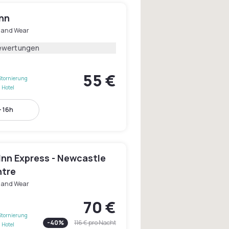
nn
 and Wear
ewertungen
55 €
Stornierung
 Hotel
- 16h
Inn Express - Newcastle
ntre
 and Wear
70 €
Stornierung
-
40
%
116 €
pro Nacht
 Hotel