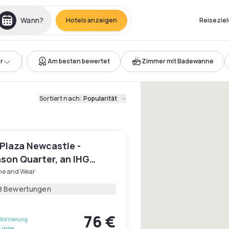
Wann?
Hotels anzeigen
Reiseziel
r
Am besten bewertet
Zimmer mit Badewanne
Sortiert nach
:
Popularität
Plaza Newcastle -
son Quarter, an IHG
ne and Wear
8 Bewertungen
76 €
Stornierung
 Hotel