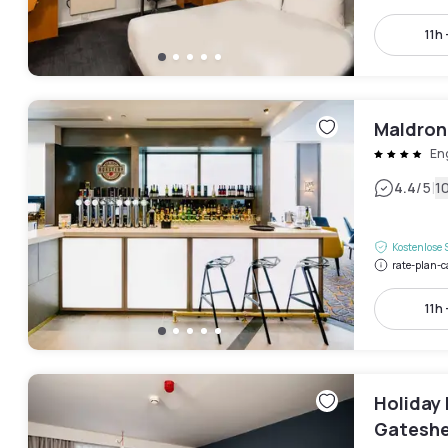
11h 
Maldron
En
|
4.4
/5
1
Kostenlose 
rate-plan-c
11h 
Holiday 
Gatesh