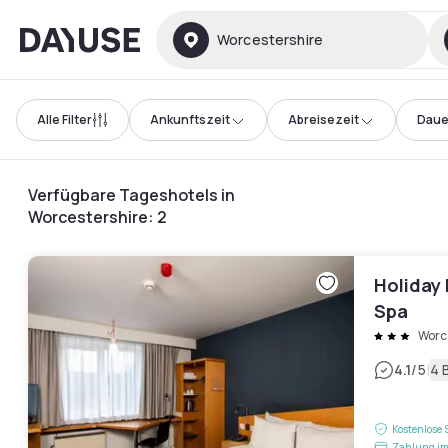
Dayuse
Worcestershire
Alle Filter
Ankunftszeit
Abreisezeit
Daue
Verfügbare Tageshotels in
Worcestershire
:
2
Holiday 
Spa
Worc
|
4.1
/5
4 
Kostenlose 
Zahlung im