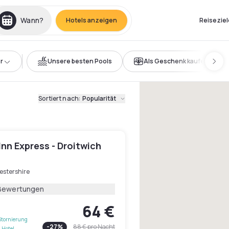
Wann?
Hotels anzeigen
Reiseziel
r
Unsere besten Pools
Als Geschenk kaufen
Sortiert nach
:
Popularität
Inn Express - Droitwich
estershire
Bewertungen
64 €
Stornierung
-
27
%
88 €
pro Nacht
 Hotel