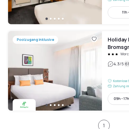
11h 
Holiday
Poolzugang inklusive
Bromsgr
Worc
|
4.3
/5
6
Kostenlose 
Zahlung im
09h - 17
1