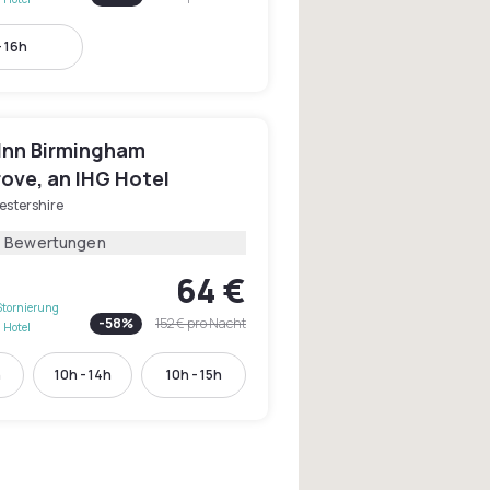
- 16h
 Inn Birmingham
ove, an IHG Hotel
estershire
1 Bewertungen
64 €
Stornierung
-
58
%
152 €
pro Nacht
 Hotel
h
10h - 14h
10h - 15h