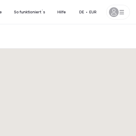
e
So funktioniert´s
Hilfe
DE
•
EUR