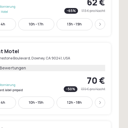
62 €
Stornierung
-
65
%
173 €
pro Nacht
 Hotel
14h
10h - 17h
13h - 19h
17h - 22h
Weiter
ht Motel
irestone Boulevard, Downey, CA 90241, USA
 Bewertungen
70 €
Stornierung
-
50
%
139 €
pro Nacht
ard.label-prepaid
 14h
10h - 15h
12h - 18h
15h - 21h
Weiter