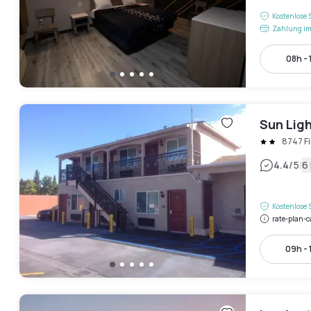
Kostenlose 
Zahlung im
08h - 
Sun Lig
8747 F
|
4.4
/5
6
Kostenlose 
rate-plan-c
09h -