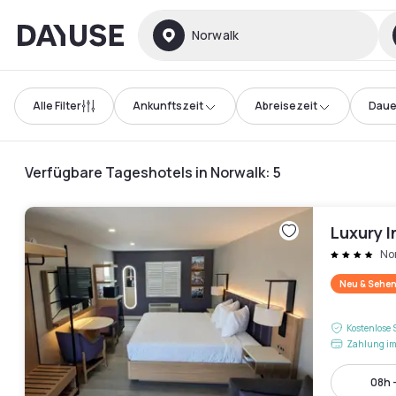
Dayuse
Norwalk
Alle Filter
Ankunftszeit
Abreisezeit
Daue
Verfügbare Tageshotels in Norwalk
:
5
Luxury I
No
Neu & Sehen
Kostenlose 
Zahlung im
08h 