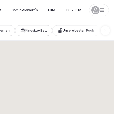
e
So funktioniert´s
Hilfe
DE
•
EUR
ternen
Kingsize-Bett
Unsere besten Pools
Ne