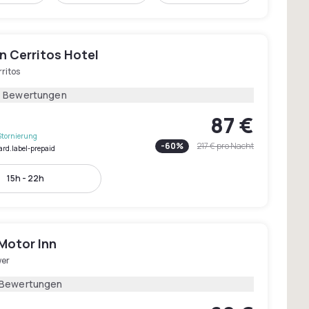
n Cerritos Hotel
ritos
1 Bewertungen
87 €
Stornierung
-
60
%
217 €
pro Nacht
ard.label-prepaid
15h - 22h
Motor Inn
wer
 Bewertungen