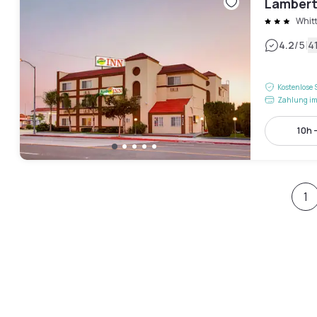
Lambert
Whitt
|
4.2
/5
4
Kostenlose 
Zahlung im
10h 
1