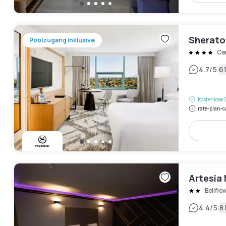
Sherato
Poolzugang inklusive
Cer
|
4.7
/5
6
Kostenlose 
rate-plan-c
Artesia 
Bellflo
|
4.4
/5
8