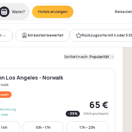
Wann?
Hotels anzeigen
Reiseziel
r
Am besten bewertet
Rückzugsorte mit 4 oder 5 S
Sortiert nach
:
Popularität
nn Los Angeles - Norwalk
rwalk
swert
65 €
Stornierung
-
39
%
105 €
pro Nacht
 Hotel
- 14h
10h - 17h
17h - 23h