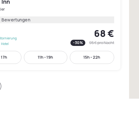
 Inn
ier
1 Bewertungen
68 €
Stornierung
-
30
%
95 €
pro Nacht
 Hotel
- 17h
11h - 19h
15h - 22h