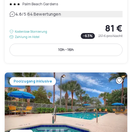
Palm Beach Gardens
|
4.6
/5
64 Bewertungen
81 €
Kostenlose Stornierung
-
63
%
217 €
pro Nacht
Zahlung im Hotel
10h - 16h
Poolzugang inklusive