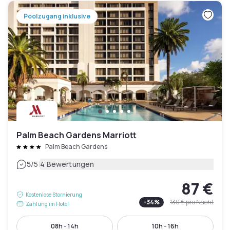
Poolzugang inklusive
Palm Beach Gardens Marriott
Palm Beach Gardens
|
5
/5
4 Bewertungen
87 €
Kostenlose Stornierung
-
34
%
130 €
pro Nacht
Zahlung im Hotel
08h - 14h
10h - 16h