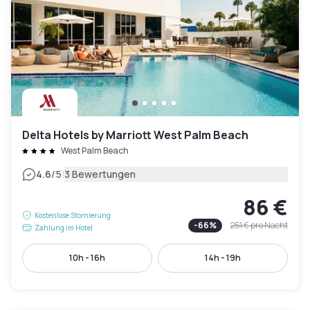
Delta Hotels by Marriott West Palm Beach
West Palm Beach
|
4.6
/5
3 Bewertungen
86 €
Kostenlose Stornierung
-
66
%
251 €
pro Nacht
Zahlung im Hotel
10h - 16h
14h - 19h