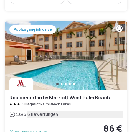
Poolzugang inklusive
Residence Inn by Marriott West Palm Beach
Villages of Palm Beach Lakes
|
4.6
/5
6 Bewertungen
86 €
Kostenlose Stornierung