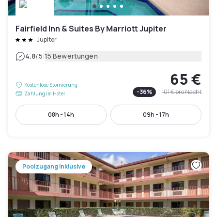
Fairfield Inn & Suites By Marriott Jupiter
Jupiter
|
4.8
/5
15 Bewertungen
65 €
Kostenlose Stornierung
-
36
%
101 €
pro Nacht
Zahlung im Hotel
08h - 14h
09h - 17h
Poolzugang inklusive