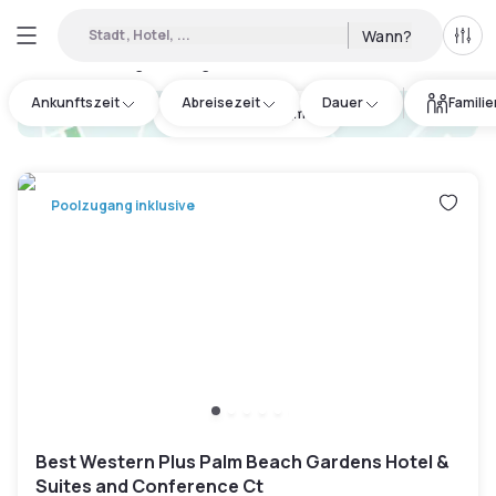
Stadt, Hotel, ...
Wann?
Alle 
Verfügbare Tageshotels in Ocean Park
:
6
Ankunftszeit
Abreisezeit
Dauer
Famili
hotel.cta.view_map
Poolzugang inklusive
Best Western Plus Palm Beach Gardens Hotel &
Suites and Conference Ct