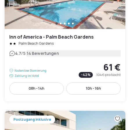
Inn of America - Palm Beach Gardens
Palm Beach Gardens
|
4.7
/5
14 Bewertungen
61 €
Kostenlose Stornierung
-
42
%
104 €
pro Nacht
Zahlung im Hotel
08h - 14h
10h - 16h
Poolzugang inklusive