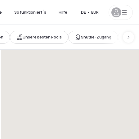
e
So funktioniert´s
Hilfe
DE
•
EUR
en
Unsere besten Pools
Shuttle-Zugang
Neu