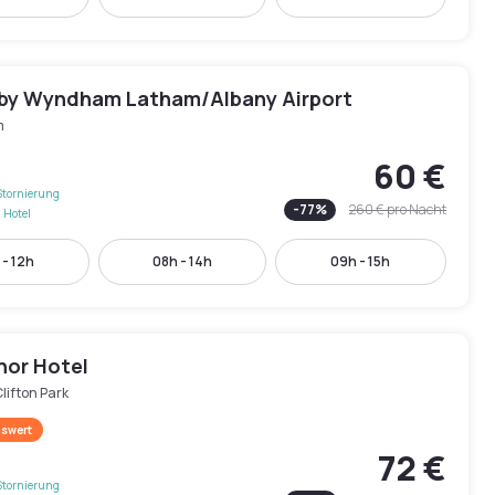
 by Wyndham Latham/Albany Airport
m
60 €
Stornierung
-
77
%
260 €
pro Nacht
 Hotel
 - 12h
08h - 14h
09h - 15h
nor Hotel
lifton Park
swert
72 €
Stornierung