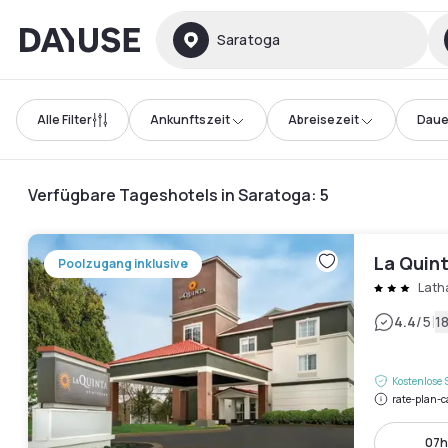
Dayuse
Saratoga
Alle Filter
Ankunftszeit
Abreisezeit
Daue
Verfügbare Tageshotels in Saratoga
:
5
La Quin
Poolzugang inklusive
Lat
|
4.4
/5
1
Kostenlose 
rate-plan-c
07h