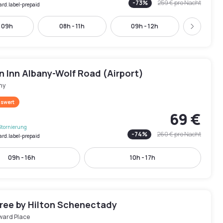
-
73
%
259 €
pro Nacht
ard.label-prepaid
- 09h
08h - 11h
09h - 12h
10h - 
Weiter
 Inn Albany-Wolf Road (Airport)
ny
swert
69 €
Stornierung
-
74
%
260 €
pro Nacht
ard.label-prepaid
09h - 16h
10h - 17h
ree by Hilton Schenectady
ward Place