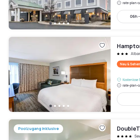
rate-plan-c
06h 
Hampton
Alba
Neu & Sehen
Kostenlose 
rate-plan-c
DoubleT
Poolzugang inklusive
Se