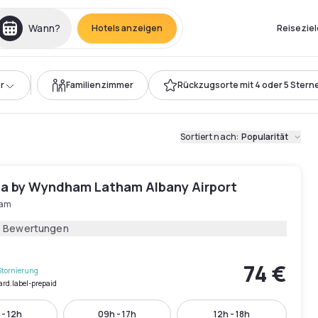
Wann?
Hotels anzeigen
Reiseziel
r
Familienzimmer
Rückzugsorte mit 4 oder 5 Stern
Sortiert nach
:
Popularität
ta by Wyndham Latham Albany Airport
ham
8 Bewertungen
74 €
Stornierung
ard.label-prepaid
 - 12h
09h - 17h
12h - 18h