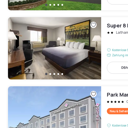
Super 8
Latha
Kostenlose 
Zahlung im
06h
Park Ma
C
Neu & Sehen
Kostenlose 