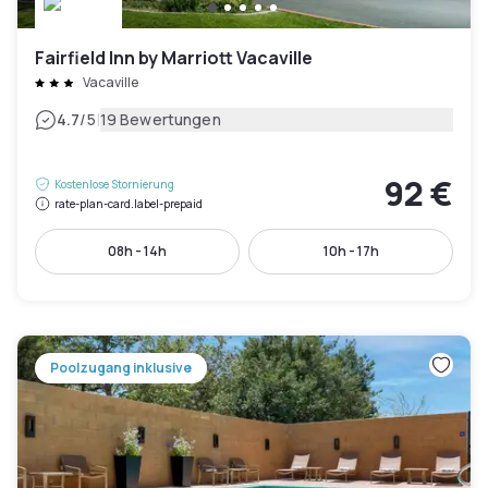
Fairfield Inn by Marriott Vacaville
Vacaville
|
4.7
/5
19 Bewertungen
92 €
Kostenlose Stornierung
rate-plan-card.label-prepaid
08h - 14h
10h - 17h
Poolzugang inklusive