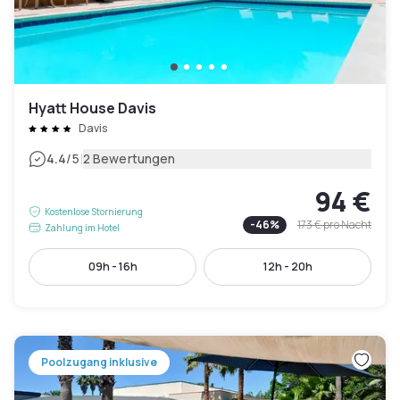
Hyatt House Davis
Davis
|
4.4
/5
2 Bewertungen
94 €
Kostenlose Stornierung
-
46
%
173 €
pro Nacht
Zahlung im Hotel
09h - 16h
12h - 20h
Poolzugang inklusive