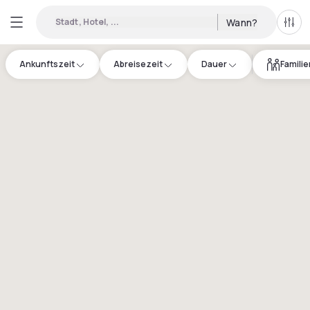
Stadt, Hotel, ...
Wann?
Alle 
Ankunftszeit
Abreisezeit
Dauer
Famili