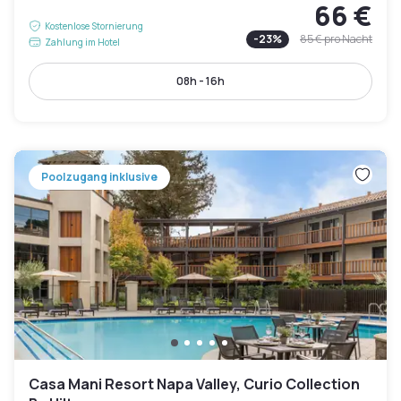
66 €
Kostenlose Stornierung
-
23
%
85 €
pro Nacht
Zahlung im Hotel
08h - 16h
Poolzugang inklusive
Casa Mani Resort Napa Valley, Curio Collection