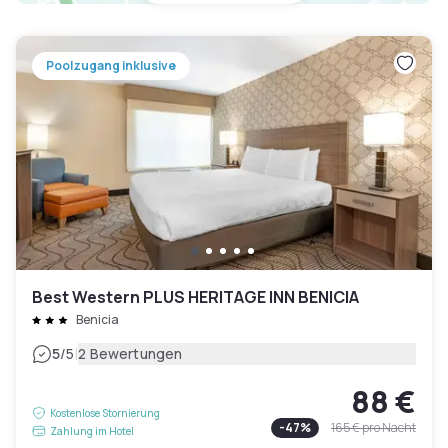
Poolzugang inklusive
Best Western PLUS HERITAGE INN BENICIA
Benicia
|
5
/5
2 Bewertungen
88 €
Kostenlose Stornierung
-
47
%
165 €
pro Nacht
Zahlung im Hotel