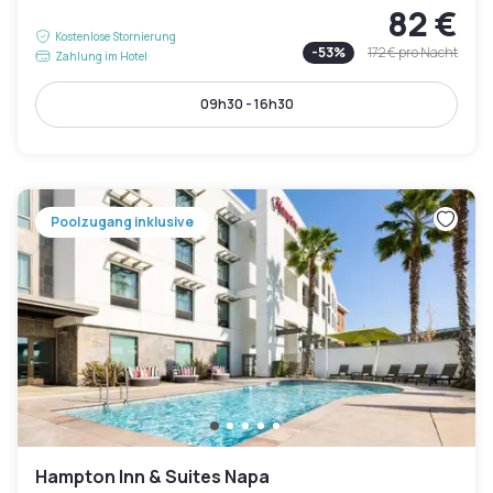
82 €
Kostenlose Stornierung
-
53
%
172 €
pro Nacht
Zahlung im Hotel
09h30 - 16h30
Poolzugang inklusive
Hampton Inn & Suites Napa