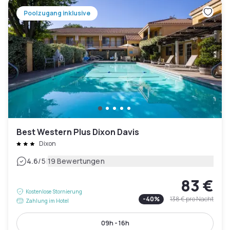
Poolzugang inklusive
Best Western Plus Dixon Davis
Dixon
|
4.6
/5
19 Bewertungen
83 €
Kostenlose Stornierung
-
40
%
138 €
pro Nacht
Zahlung im Hotel
09h - 16h