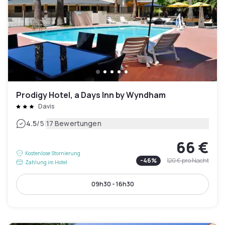
Prodigy Hotel, a Days Inn by Wyndham
Davis
|
4.5
/5
17 Bewertungen
66 €
Kostenlose Stornierung
-
46
%
120 €
pro Nacht
Zahlung im Hotel
09h30 - 16h30