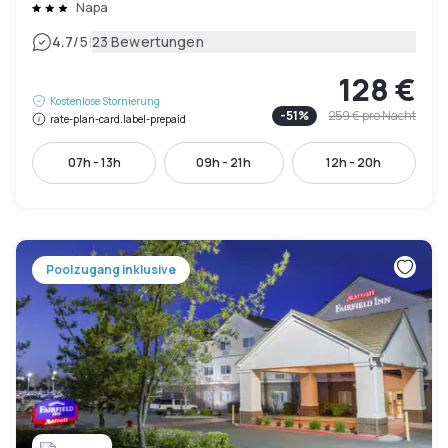
Napa
|
4.7
/5
23 Bewertungen
128 €
Kostenlose Stornierung
-
51
%
259 €
pro Nacht
rate-plan-card.label-prepaid
07h - 13h
09h - 21h
12h - 20h
Poolzugang inklusive