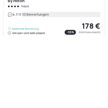
By Hilton
Napa
|
4.7
/5
10 Bewertungen
178 €
Kostenlose Stornierung
-
55
%
390 €
pro Nacht
rate-plan-card.label-prepaid
08h - 14h
09h - 17h
13h - 19h
Poolzugang inklusive