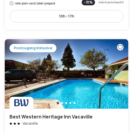
-
31
%
146 €
pro Nacht
rate-plan-card.label-prepaid
10h - 17h
Poolzugang inklusive
Best Western Heritage Inn Vacaville
Vacaville