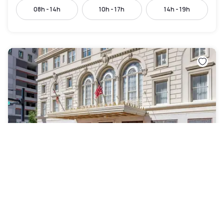
08h - 14h
10h - 17h
14h - 19h
Hotel Flor Tampa Downtown, Tapestry
Collection by Hilton
Downtown
|
4.6
/5
117 Bewertungen