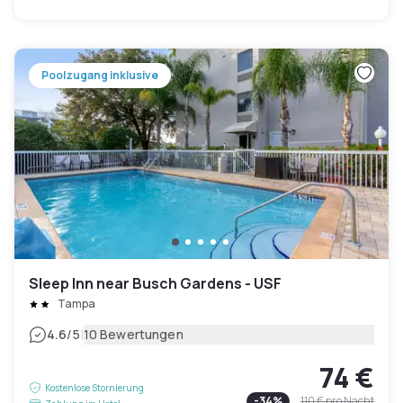
Poolzugang inklusive
Sleep Inn near Busch Gardens - USF
Tampa
|
4.6
/5
10 Bewertungen
74 €
Kostenlose Stornierung
-
34
%
110 €
pro Nacht