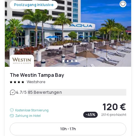
Poolzugang inklusive
The Westin Tampa Bay
Westshore
|
4.7
/5
85 Bewertungen
120 €
Kostenlose Stornierung
-
45
%
217 €
pro Nacht
Zahlung im Hotel
10h - 17h