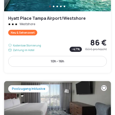
Hyatt Place Tampa Airport/Westshore
Westshore
Neu & Sehenswert
86 €
Kostenlose Stornierung
-
47
%
159 €
pro Nacht
Zahlung im Hotel
10h - 16h
Poolzugang inklusive