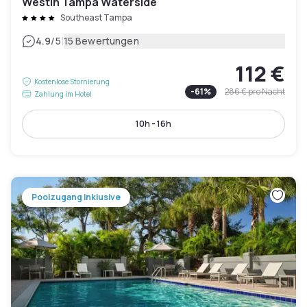
Westin Tampa Waterside
Southeast Tampa
|
4.9
/5
15 Bewertungen
112 €
Kostenlose Stornierung
-
61
%
286 €
pro Nacht
Zahlung im Hotel
10h - 16h
Poolzugang inklusive