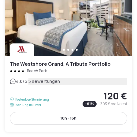
The Westshore Grand, A Tribute Portfolio
Beach Park
|
4.6
/5
5 Bewertungen
120 €
Kostenlose Stornierung
-
61
%
303 €
pro Nacht
Zahlung im Hotel
10h - 16h