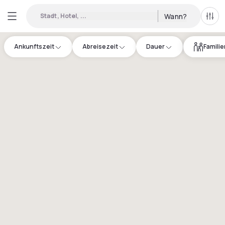
Stadt, Hotel, ...
Wann?
Alle 
Ankunftszeit
Abreisezeit
Dauer
Famili