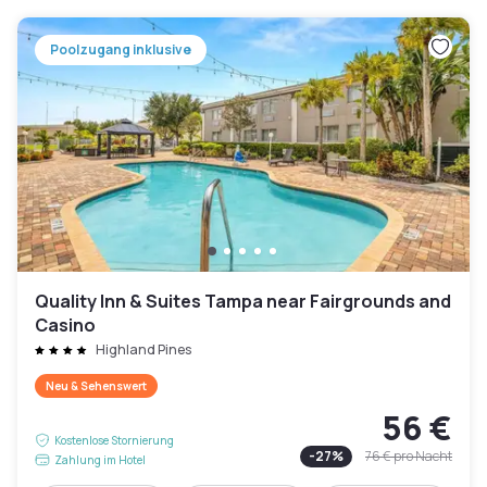
Poolzugang inklusive
Quality Inn & Suites Tampa near Fairgrounds and
Casino
Highland Pines
Neu & Sehenswert
56 €
Kostenlose Stornierung
-
27
%
76 €
pro Nacht
Zahlung im Hotel