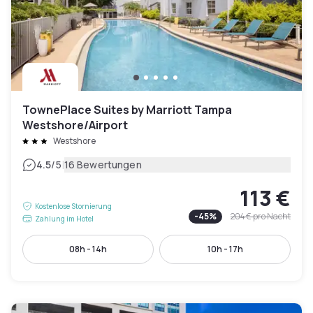
TownePlace Suites by Marriott Tampa
Westshore/Airport
Westshore
|
4.5
/5
16 Bewertungen
113 €
Kostenlose Stornierung
-
45
%
204 €
pro Nacht
Zahlung im Hotel
08h - 14h
10h - 17h