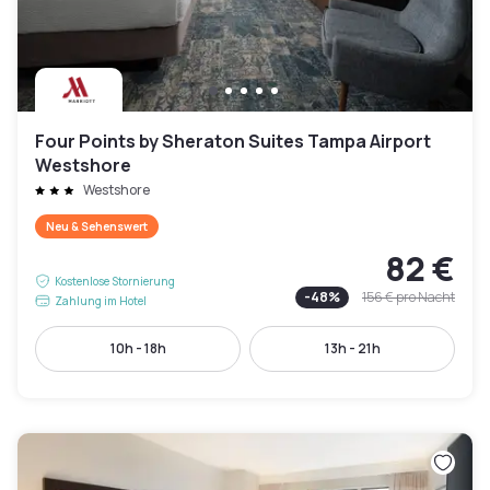
Four Points by Sheraton Suites Tampa Airport
Westshore
Westshore
Neu & Sehenswert
82 €
Kostenlose Stornierung
-
48
%
156 €
pro Nacht
Zahlung im Hotel
10h - 18h
13h - 21h