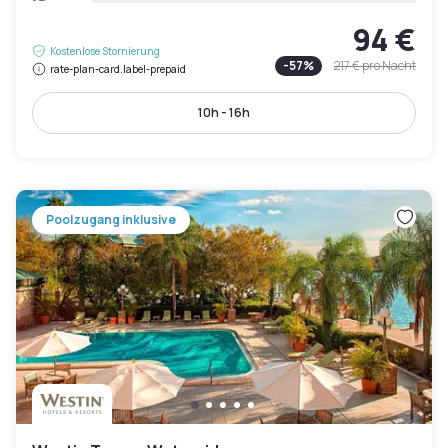
94 €
Kostenlose Stornierung
-
57
%
217 €
pro Nacht
rate-plan-card.label-prepaid
10h - 16h
Poolzugang inklusive