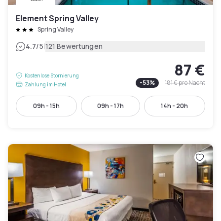
Element Spring Valley
Spring Valley
|
4.7
/5
121 Bewertungen
87 €
Kostenlose Stornierung
-
53
%
181 €
pro Nacht
Zahlung im Hotel
09h - 15h
09h - 17h
14h - 20h