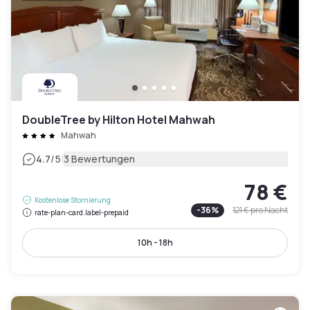
DoubleTree by Hilton Hotel Mahwah
Mahwah
|
4.7
/5
3 Bewertungen
78 €
Kostenlose Stornierung
-
36
%
121 €
pro Nacht
rate-plan-card.label-prepaid
10h - 18h