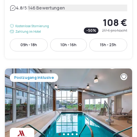
|
4.8
/5
146 Bewertungen
108 €
Kostenlose Stornierung
-
50
%
217 €
pro Nacht
Zahlung im Hotel
09h - 18h
10h - 16h
15h - 23h
Poolzugang inklusive