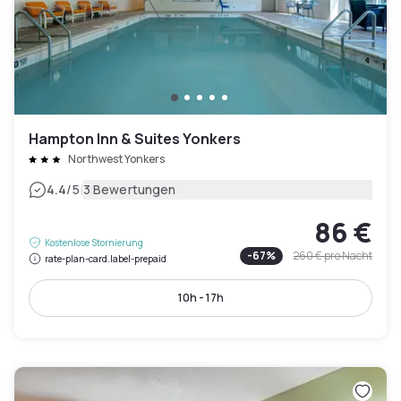
Hampton Inn & Suites Yonkers
Northwest Yonkers
|
4.4
/5
3 Bewertungen
86 €
Kostenlose Stornierung
-
67
%
260 €
pro Nacht
rate-plan-card.label-prepaid
10h - 17h