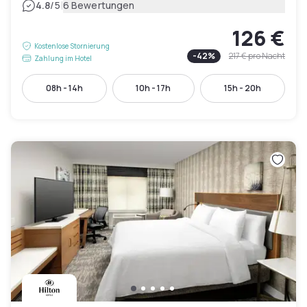
|
4.8
/5
6 Bewertungen
126 €
Kostenlose Stornierung
-
42
%
217 €
pro Nacht
Zahlung im Hotel
08h - 14h
10h - 17h
15h - 20h