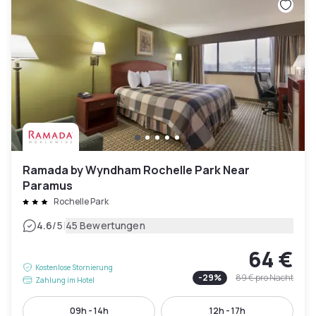
Ramada by Wyndham Rochelle Park Near
Paramus
Rochelle Park
|
4.6
/5
45 Bewertungen
64 €
Kostenlose Stornierung
-
29
%
89 €
pro Nacht
Zahlung im Hotel
09h - 14h
12h - 17h