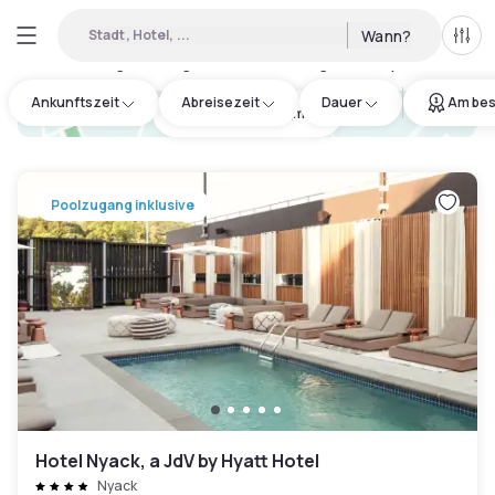
Stadt, Hotel, ...
Wann?
Alle 
Verfügbare Tageshotels in Orange County
:
13
Ankunftszeit
Abreisezeit
Dauer
Am bes
hotel.cta.view_map
Poolzugang inklusive
Hotel Nyack, a JdV by Hyatt Hotel
Nyack