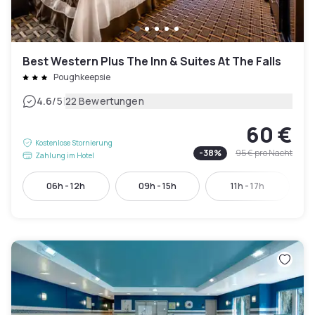
Best Western Plus The Inn & Suites At The Falls
Poughkeepsie
|
4.6
/5
22 Bewertungen
60 €
Kostenlose Stornierung
-
38
%
95 €
pro Nacht
Zahlung im Hotel
06h - 12h
09h - 15h
11h - 17h