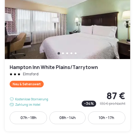
Hampton Inn White Plains/Tarrytown
Elmsford
Neu & Sehenswert
87 €
Kostenlose Stornierung
-
34
%
130 €
pro Nacht
Zahlung im Hotel
07h - 18h
08h - 14h
10h - 17h