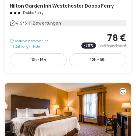
Hilton Garden Inn Westchester Dobbs Ferry
Dobbs Ferry
|
4.9
/5
11 Bewertungen
78 €
Kostenlose Stornierung
-
70
%
260 €
pro Nacht
Zahlung im Hotel
10h - 16h
12h - 18h