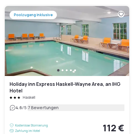
Poolzugang inklusive
Holiday inn Express Haskell-Wayne Area, an IHG
Hotel
Haskell
|
4.6
/5
7 Bewertungen
112 €
Kostenlose Stornierung
Zahlung im Hotel