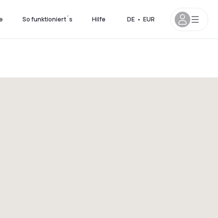
e
So funktioniert´s
Hilfe
DE
•
EUR