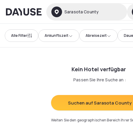
Dayuse
Sarasota County
Alle Filter
Ankunftszeit
Abreisezeit
Daue
Kein Hotel verfügbar
Passen Sie Ihre Suche an
:
Suchen auf Sarasota County
Weiten Sie den geographischen Bereich Ihrer 