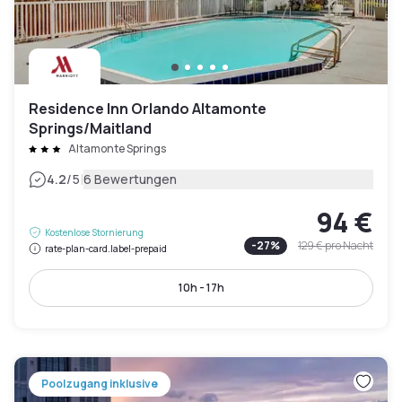
Residence Inn Orlando Altamonte
Springs/Maitland
Altamonte Springs
|
4.2
/5
6 Bewertungen
94 €
Kostenlose Stornierung
-
27
%
129 €
pro Nacht
rate-plan-card.label-prepaid
10h - 17h
Poolzugang inklusive