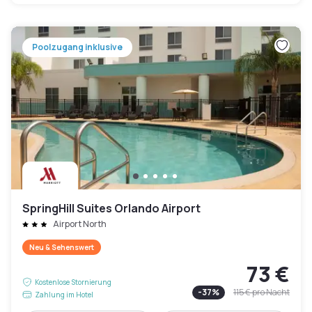
Poolzugang inklusive
SpringHill Suites Orlando Airport
Airport North
Neu & Sehenswert
73 €
Kostenlose Stornierung
-
37
%
115 €
pro Nacht
Zahlung im Hotel