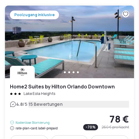
Poolzugang inklusive
Home2 Suites by Hilton Orlando Downtown
Lake Eola Heights
|
4.8
/5
15 Bewertungen
78 €
Kostenlose Stornierung
-
70
%
260 €
pro Nacht
rate-plan-card.label-prepaid