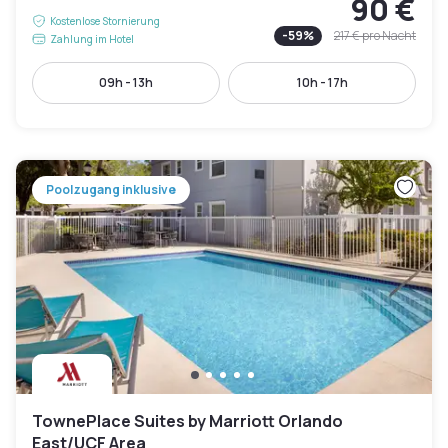
90 €
Kostenlose Stornierung
-
59
%
217 €
pro Nacht
Zahlung im Hotel
09h - 13h
10h - 17h
Poolzugang inklusive
TownePlace Suites by Marriott Orlando
East/UCF Area