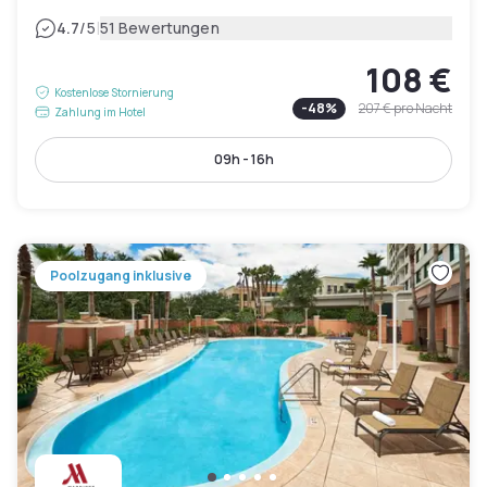
|
4.7
/5
51 Bewertungen
108 €
Kostenlose Stornierung
-
48
%
207 €
pro Nacht
Zahlung im Hotel
09h - 16h
Poolzugang inklusive