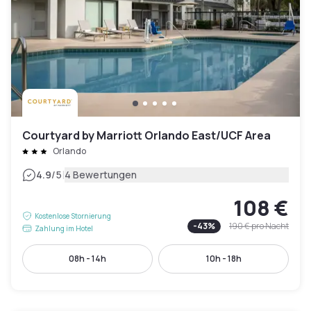
Courtyard by Marriott Orlando East/UCF Area
Orlando
|
4.9
/5
4 Bewertungen
108 €
Kostenlose Stornierung
-
43
%
190 €
pro Nacht
Zahlung im Hotel
08h - 14h
10h - 18h