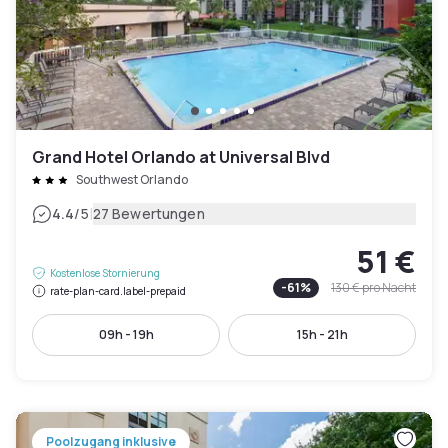
Grand Hotel Orlando at Universal Blvd
Southwest Orlando
|
4.4
/5
27 Bewertungen
51 €
Kostenlose Stornierung
-
61
%
130 €
pro Nacht
rate-plan-card.label-prepaid
09h - 19h
15h - 21h
Poolzugang inklusive