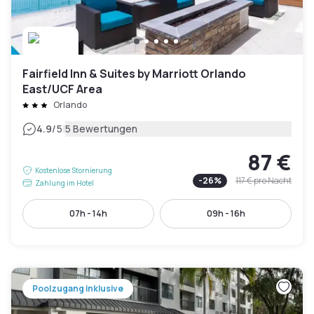
Fairfield Inn & Suites by Marriott Orlando
East/UCF Area
Orlando
|
4.9
/5
5 Bewertungen
87 €
Kostenlose Stornierung
-
26
%
117 €
pro Nacht
Zahlung im Hotel
07h - 14h
09h - 16h
Poolzugang inklusive