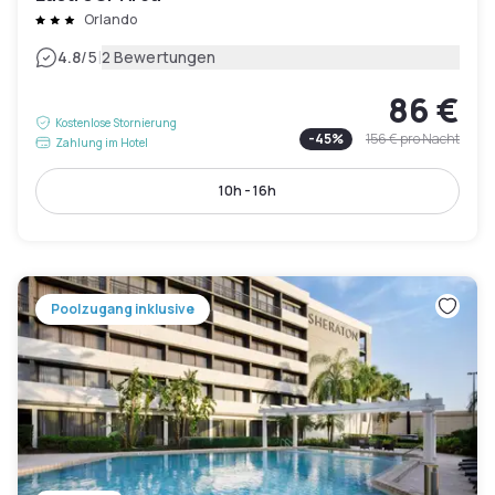
Orlando
|
4.8
/5
2 Bewertungen
86 €
Kostenlose Stornierung
-
45
%
156 €
pro Nacht
Zahlung im Hotel
10h - 16h
Poolzugang inklusive