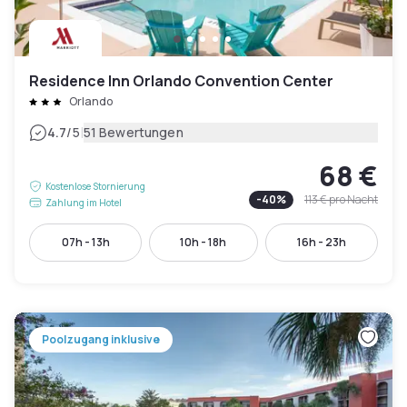
Residence Inn Orlando Convention Center
Orlando
|
4.7
/5
51 Bewertungen
68 €
Kostenlose Stornierung
-
40
%
113 €
pro Nacht
Zahlung im Hotel
07h - 13h
10h - 18h
16h - 23h
Poolzugang inklusive