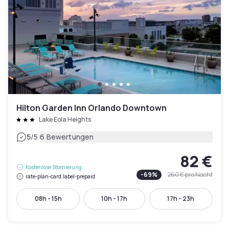
Hilton Garden Inn Orlando Downtown
Lake Eola Heights
|
5
/5
6 Bewertungen
82 €
Kostenlose Stornierung
-
69
%
260 €
pro Nacht
rate-plan-card.label-prepaid
08h - 15h
10h - 17h
17h - 23h