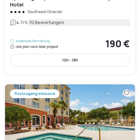
Hotel
Southeast Orlando
|
4.7
/5
70 Bewertungen
190 €
Kostenlose Stornierung
rate-plan-card.label-prepaid
10h - 18h
Poolzugang inklusive