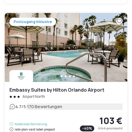
Poolzugang inklusive
Embassy Suites by Hilton Orlando Airport
Airport North
|
4.7
/5
170 Bewertungen
103 €
Kostenlose Stornierung
-
40
%
170 €
pro Nacht
rate-plan-card.label-prepaid