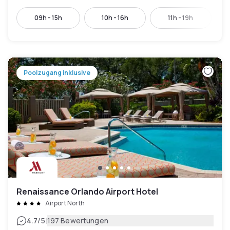
09h - 15h
10h - 16h
11h - 19h
Poolzugang inklusive
Renaissance Orlando Airport Hotel
Airport North
|
4.7
/5
197 Bewertungen