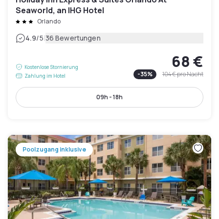
Seaworld, an IHG Hotel
Orlando
|
4.9
/5
36 Bewertungen
68 €
Kostenlose Stornierung
-
35
%
104 €
pro Nacht
Zahlung im Hotel
09h - 18h
Poolzugang inklusive