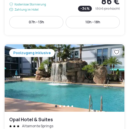
86 €
Kostenlose Stornierung
-
34
%
130 €
pro Nacht
Zahlung im Hotel
07h - 13h
10h - 18h
Poolzugang inklusive
Opal Hotel & Suites
Altamonte Springs