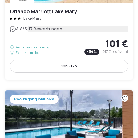
Orlando Marriott Lake Mary
Lake Mary
|
4.8
/5
17 Bewertungen
101 €
Kostenlose Stornierung
-
54
%
217 €
pro Nacht
Zahlung im Hotel
10h - 17h
Poolzugang inklusive