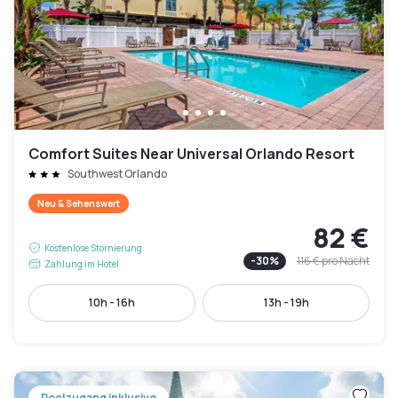
Comfort Suites Near Universal Orlando Resort
Southwest Orlando
Neu & Sehenswert
82 €
Kostenlose Stornierung
-
30
%
116 €
pro Nacht
Zahlung im Hotel
10h - 16h
13h - 19h
Poolzugang inklusive