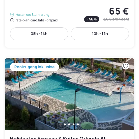
65 €
Kostenlose Stornierung
-
46
%
120 €
pro Nacht
rate-plan-card.label-prepaid
08h - 14h
10h - 17h
Poolzugang inklusive
Holiday Inn Express & Suites Orlando At