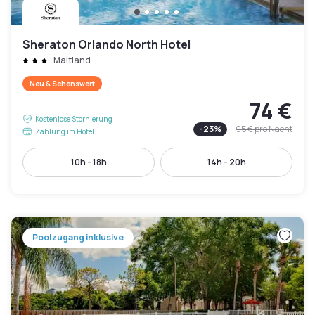
Sheraton Orlando North Hotel
Maitland
Neu & Sehenswert
74 €
Kostenlose Stornierung
-
23
%
95 €
pro Nacht
Zahlung im Hotel
10h - 18h
14h - 20h
Poolzugang inklusive