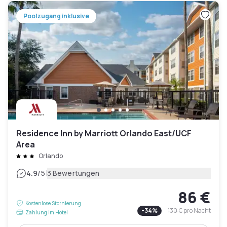
Poolzugang inklusive
Residence Inn by Marriott Orlando East/UCF
Area
Orlando
|
4.9
/5
3 Bewertungen
86 €
Kostenlose Stornierung
-
34
%
130 €
pro Nacht
Zahlung im Hotel