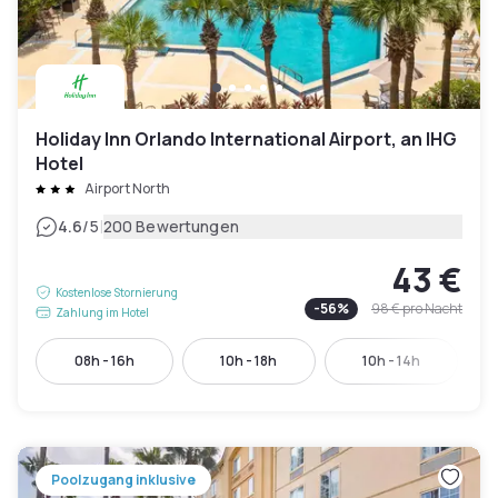
Holiday Inn Orlando International Airport, an IHG
Hotel
Airport North
|
4.6
/5
200 Bewertungen
43 €
Kostenlose Stornierung
-
56
%
98 €
pro Nacht
Zahlung im Hotel
08h - 16h
10h - 18h
10h - 14h
Poolzugang inklusive