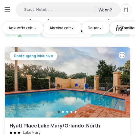
Stadt, Hotel, ...
Wann?
Alle 
Verfügbare Tageshotels in Seminole County
:
48
Ankunftszeit
Abreisezeit
Dauer
Famili
hotel.cta.view_map
Poolzugang inklusive
Hyatt Place Lake Mary/Orlando-North
Lake Mary