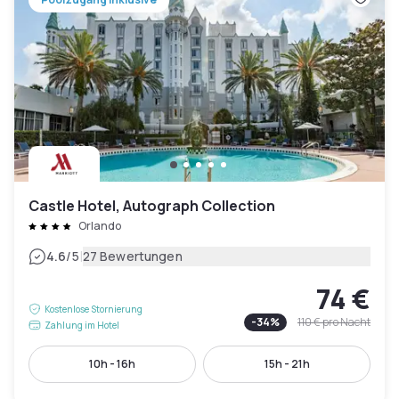
Castle Hotel, Autograph Collection
Orlando
|
4.6
/5
27 Bewertungen
74 €
Kostenlose Stornierung
-
34
%
110 €
pro Nacht
Zahlung im Hotel
10h - 16h
15h - 21h