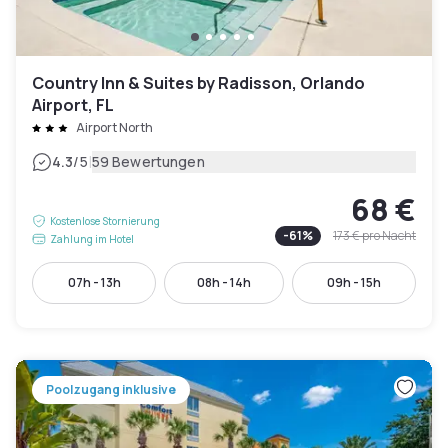
Country Inn & Suites by Radisson, Orlando
Airport, FL
Airport North
|
4.3
/5
59 Bewertungen
68 €
Kostenlose Stornierung
-
61
%
173 €
pro Nacht
Zahlung im Hotel
07h - 13h
08h - 14h
09h - 15h
Poolzugang inklusive