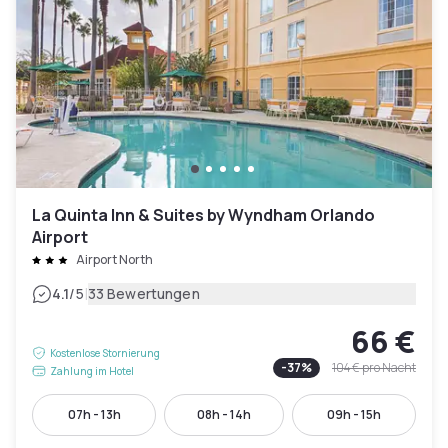
La Quinta Inn & Suites by Wyndham Orlando
Airport
Airport North
|
4.1
/5
33 Bewertungen
66 €
Kostenlose Stornierung
-
37
%
104 €
pro Nacht
Zahlung im Hotel
07h - 13h
08h - 14h
09h - 15h