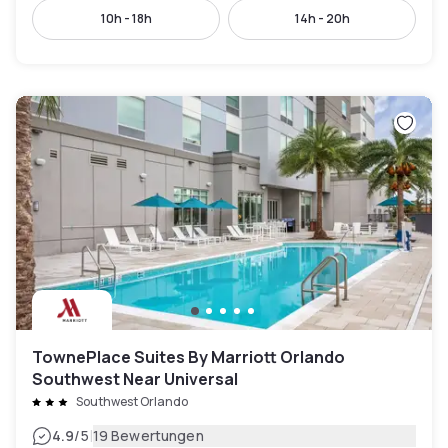
10h - 18h
14h - 20h
TownePlace Suites By Marriott Orlando
Southwest Near Universal
Southwest Orlando
|
4.9
/5
19 Bewertungen