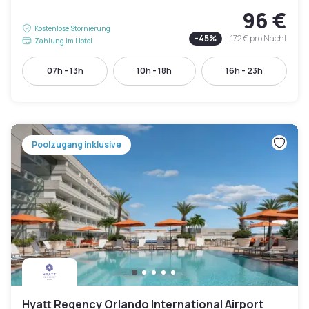
96 €
Kostenlose Stornierung
-
45
%
172 €
pro Nacht
Zahlung im Hotel
07h - 13h
10h - 18h
16h - 23h
Poolzugang inklusive
Hyatt Regency Orlando International Airport