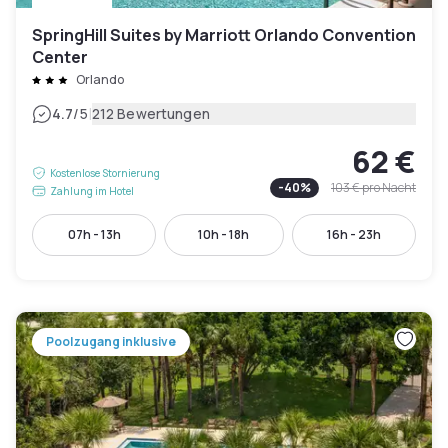
SpringHill Suites by Marriott Orlando Convention
Center
Orlando
|
4.7
/5
212 Bewertungen
62 €
Kostenlose Stornierung
-
40
%
103 €
pro Nacht
Zahlung im Hotel
07h - 13h
10h - 18h
16h - 23h
Poolzugang inklusive