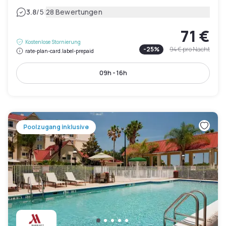
|
3.8
/5
28 Bewertungen
71 €
Kostenlose Stornierung
-
25
%
94 €
pro Nacht
rate-plan-card.label-prepaid
09h - 16h
Poolzugang inklusive