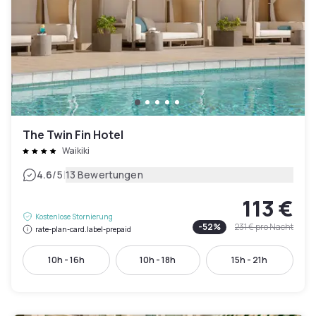
The Twin Fin Hotel
Waikiki
|
4.6
/5
13 Bewertungen
113 €
Kostenlose Stornierung
-
52
%
231 €
pro Nacht
rate-plan-card.label-prepaid
10h - 16h
10h - 18h
15h - 21h