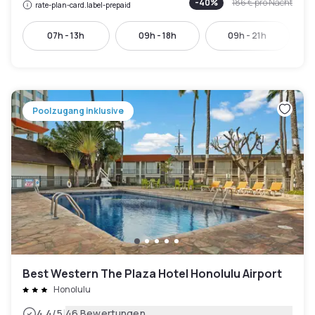
-
40
%
186 €
pro Nacht
rate-plan-card.label-prepaid
07h - 13h
09h - 18h
09h - 21h
Poolzugang inklusive
Best Western The Plaza Hotel Honolulu Airport
Honolulu
|
4.4
/5
46 Bewertungen