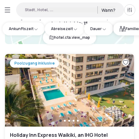
Stadt, Hotel, ...
Wann?
Alle 
Verfügbare Tageshotels in Diamond Head / Kapahulu / St.
Louis Heights
:
15
Ankunftszeit
Abreisezeit
Dauer
Famili
hotel.cta.view_map
Poolzugang inklusive
Holiday Inn Express Waikiki, an IHG Hotel