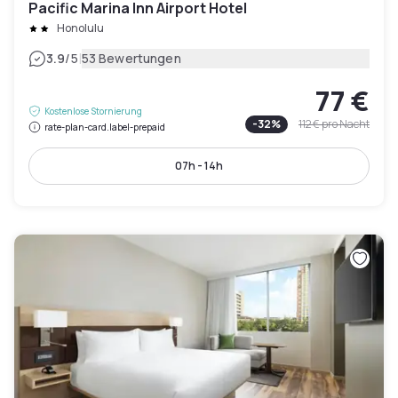
Pacific Marina Inn Airport Hotel
Honolulu
|
3.9
/5
53 Bewertungen
77 €
Kostenlose Stornierung
-
32
%
112 €
pro Nacht
rate-plan-card.label-prepaid
07h - 14h