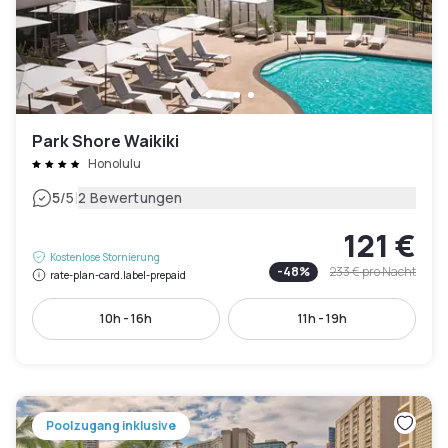
Park Shore Waikiki
Honolulu
|
5
/5
2 Bewertungen
121 €
Kostenlose Stornierung
-
48
%
233 €
pro Nacht
rate-plan-card.label-prepaid
10h - 16h
11h - 19h
Poolzugang inklusive