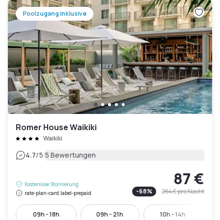
Poolzugang inklusive
Romer House Waikiki
Waikiki
|
4.7
/5
5 Bewertungen
87 €
Kostenlose Stornierung
-
68
%
264 €
pro Nacht
rate-plan-card.label-prepaid
09h - 18h
09h - 21h
10h - 14h