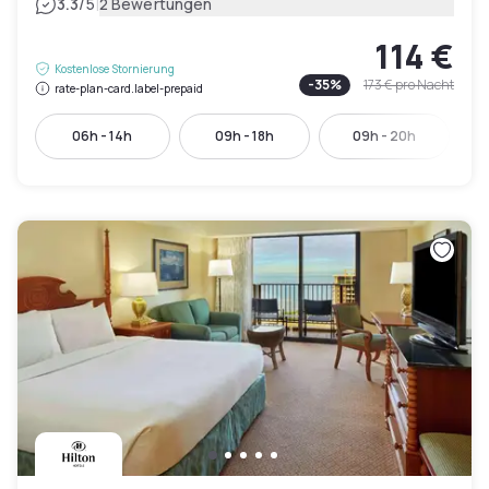
|
3.3
/5
2 Bewertungen
114 €
Kostenlose Stornierung
-
35
%
173 €
pro Nacht
rate-plan-card.label-prepaid
06h - 14h
09h - 18h
09h - 20h