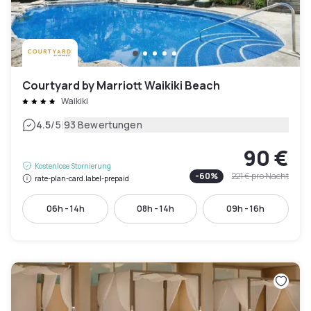
Courtyard by Marriott Waikiki Beach
Waikiki
|
4.5
/5
93 Bewertungen
90 €
Kostenlose Stornierung
-
60
%
221 €
pro Nacht
rate-plan-card.label-prepaid
06h - 14h
08h - 14h
09h - 16h