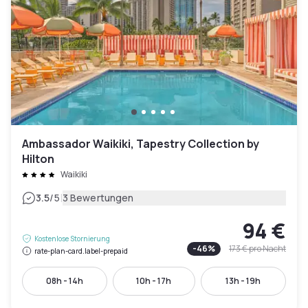
Ambassador Waikiki, Tapestry Collection by
Hilton
Waikiki
|
3.5
/5
3 Bewertungen
94 €
Kostenlose Stornierung
-
46
%
173 €
pro Nacht
rate-plan-card.label-prepaid
08h - 14h
10h - 17h
13h - 19h