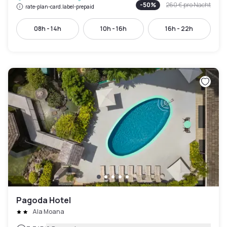
-
50
%
260 €
pro Nacht
rate-plan-card.label-prepaid
08h - 14h
10h - 16h
16h - 22h
Pagoda Hotel
Ala Moana