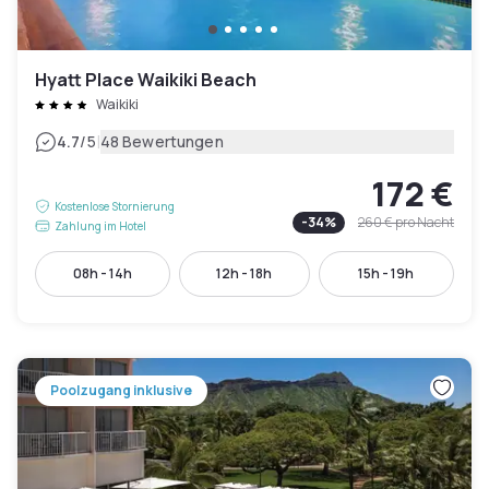
Hyatt Place Waikiki Beach
Waikiki
|
4.7
/5
48 Bewertungen
172 €
Kostenlose Stornierung
-
34
%
260 €
pro Nacht
Zahlung im Hotel
08h - 14h
12h - 18h
15h - 19h
Poolzugang inklusive