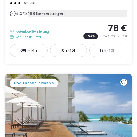
Waikiki
|
4.5
/5
189 Bewertungen
78 €
Kostenlose Stornierung
-
53
%
164 €
pro Nacht
Zahlung im Hotel
08h - 14h
10h - 16h
12h - 19h
Poolzugang inklusive