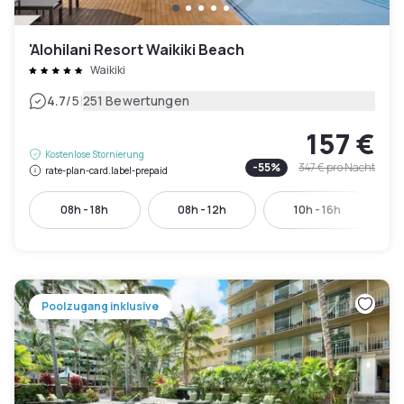
'Alohilani Resort Waikiki Beach
Waikiki
|
4.7
/5
251 Bewertungen
157 €
Kostenlose Stornierung
-
55
%
347 €
pro Nacht
rate-plan-card.label-prepaid
08h - 18h
08h - 12h
10h - 16h
Poolzugang inklusive