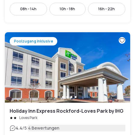
08h - 14h
10h - 18h
16h - 22h
Poolzugang inklusive
Holiday Inn Express Rockford-Loves Park by IHG
Loves Park
|
4.4
/5
4 Bewertungen