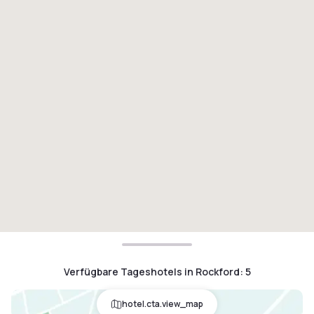
Verfügbare Tageshotels in Rockford
:
5
hotel.cta.view_map