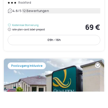
Rockford
|
4.6
/5
12 Bewertungen
69 €
Kostenlose Stornierung
rate-plan-card.label-prepaid
09h - 16h
Poolzugang inklusive