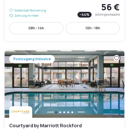
56 €
Kostenlose Stornierung
-
44
%
100 €
pro Nacht
Zahlung im Hotel
08h - 14h
10h - 18h
Poolzugang inklusive
Courtyard by Marriott Rockford