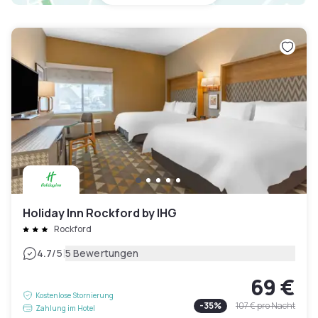
Holiday Inn Rockford by IHG
Rockford
|
4.7
/5
5 Bewertungen
69 €
Kostenlose Stornierung
-
35
%
107 €
pro Nacht
Zahlung im Hotel