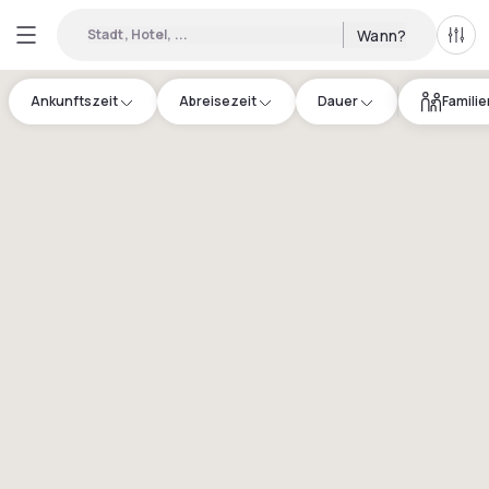
Stadt, Hotel, ...
Wann?
Alle 
Ankunftszeit
Abreisezeit
Dauer
Famili